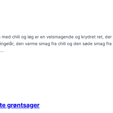
ovn med chili og løg er en velsmagende og krydret ret, der
lingelår, den varme smag fra chili og den søde smag fra 
….
gte grøntsager