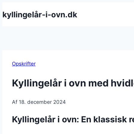
Fortsæt
kyllingelår-i-ovn.dk
til
indhold
Opskrifter
Kyllingelår i ovn med hvid
Af
18. december 2024
Kyllingelår i ovn: En klassisk