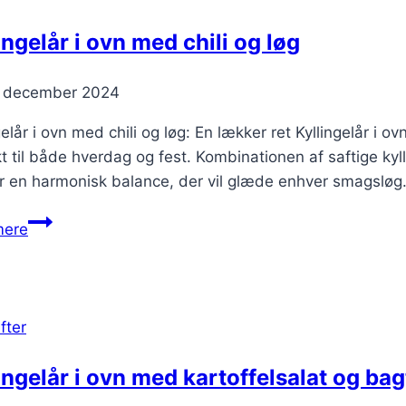
ingelår i ovn med chili og løg
. december 2024
gelår i ovn med chili og løg: En lækker ret Kyllingelår i 
t til både hverdag og fest. Kombinationen af saftige kyl
r en harmonisk balance, der vil glæde enhver smagsløg
Kyllingelår
mere
i
ovn
med
chili
fter
og
løg
ingelår i ovn med kartoffelsalat og ba