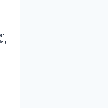
 er
løg