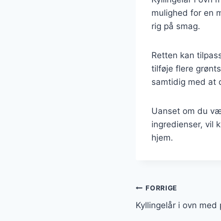
mulighed for en m
rig på smag.
Retten kan tilpass
tilføje flere grøn
samtidig med at
Uanset om du vælg
ingredienser, vil 
hjem.
Indlægsnavi
FORRIGE
Kyllingelår i ovn med