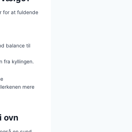
ør for at fuldende
d balance til
 fra kyllingen.
de
allerkenen mere
i ovn
n også en sund