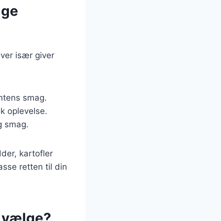
ige
hver især giver
intens smag.
sk oplevelse.
ig smag.
der, kartofler
se retten til din
n vælge?