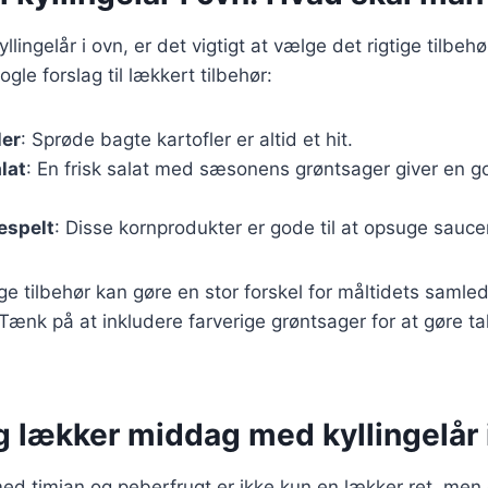
llingelår i ovn, er det vigtigt at vælge det rigtige tilbeh
ogle forslag til lækkert tilbehør:
ler
: Sprøde bagte kartofler er altid et hit.
lat
: En frisk salat med sæsonens grøntsager giver en go
lespelt
: Disse kornprodukter er gode til at opsuge saucen
ige tilbehør kan gøre en stor forskel for måltidets samle
ænk på at inkludere farverige grøntsager for at gøre t
g lækker middag med kyllingelår 
 med timian og peberfrugt er ikke kun en lækker ret, me