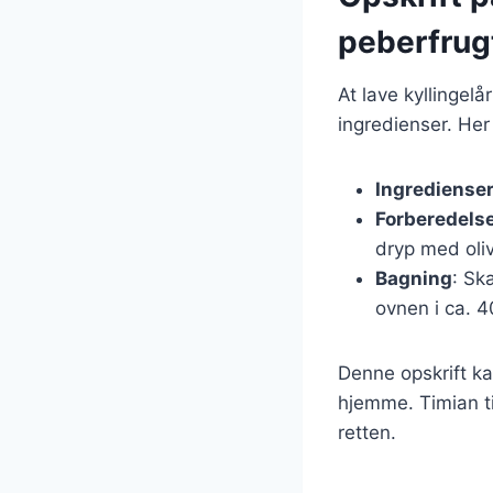
peberfrug
At lave kyllingel
ingredienser. Her
Ingrediense
Forberedels
dryp med oliv
Bagning
: Sk
ovnen i ca. 4
Denne opskrift ka
hjemme. Timian ti
retten.