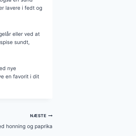
r lavere i fedt og
elår eller ved at
 spise sundt,
med nye
e en favorit i dit
NÆSTE
med honning og paprika