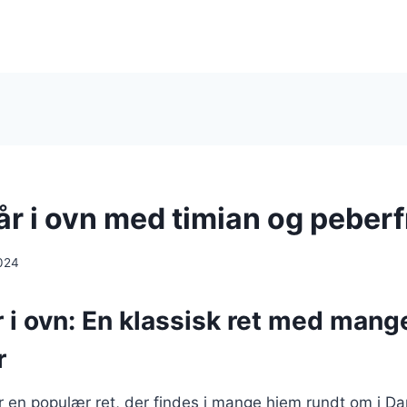
år i ovn med timian og peberf
024
r i ovn: En klassisk ret med mang
r
 er en populær ret, der findes i mange hjem rundt om i D