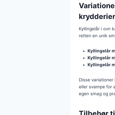
Variatione
krydderie
Kyllingelår i ovn
retten en unik sm
Kyllingelår 
Kyllingelår 
Kyllingelår 
Disse variationer
eller svampe for 
egen smag og pr
Tilbehør t