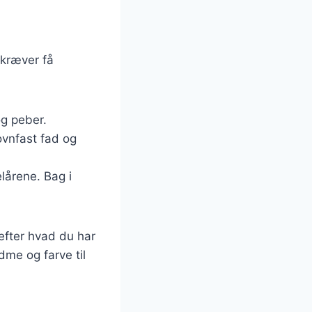
 kræver få
 og peber.
ovnfast fad og
lårene. Bag i
 efter hvad du har
dme og farve til