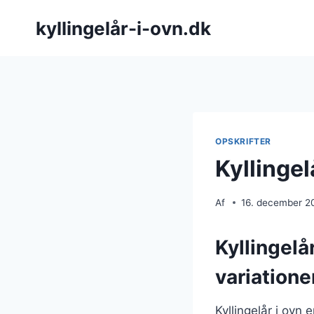
Fortsæt
kyllingelår-i-ovn.dk
til
indhold
OPSKRIFTER
Kyllingel
Af
16. december 2
Kyllingelå
variatione
Kyllingelår i ovn