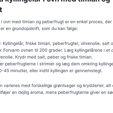
t
år i ovn med timian og peberfrugt er en enkel proces, der
 er en grundopskrift, som du kan følge:
r
: Kyllingelår, friske timian, peberfrugter, olivenolie, salt
e
: Forvarm ovnen til 200 grader. Læg kyllingelårene i et 
enolie. Krydr med salt, peber og friske timian.
ær peberfrugterne i strimler og læg dem omkring kyllinge
0-45 minutter, eller indtil kyllingen er gennemstegt.
n varieres med forskellige grøntsager og krydderier, alt
lføjer en dejlig aroma, mens peberfrugterne giver en sø