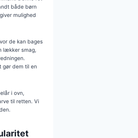
landt både børn
 giver mulighed
 hvor de kan bages
en lækker smag,
redningen.
et gør dem til en
elår i ovn,
ve til retten. Vi
iden.
laritet