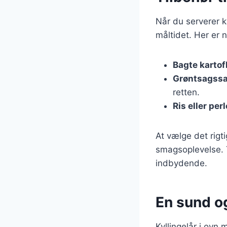
Når du serverer ky
måltidet. Her er n
Bagte kartof
Grøntsagssa
retten.
Ris eller per
At vælge det rigt
smagsoplevelse. T
indbydende.
En sund o
Kyllingelår i ovn