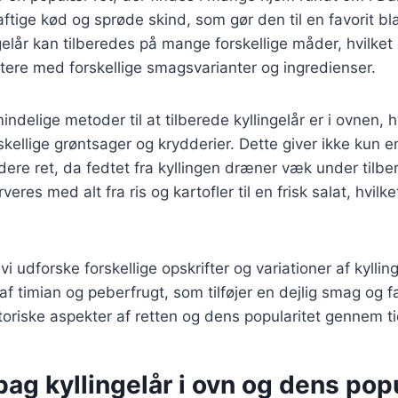
saftige kød og sprøde skind, som gør den til en favorit b
gelår kan tilberedes på mange forskellige måder, hvilket
tere med forskellige smagsvarianter og ingredienser.
indelige metoder til at tilberede kyllingelår er i ovnen,
ellige grøntsager og krydderier. Dette giver ikke kun 
re ret, da fedtet fra kyllingen dræner væk under tilbe
veres med alt fra ris og kartofler til en frisk salat, hvilk
 vi udforske forskellige opskrifter og variationer af kylling
 timian og peberfrugt, som tilføjer en dejlig smag og far
storiske aspekter af retten og dens popularitet gennem t
bag kyllingelår i ovn og dens popu