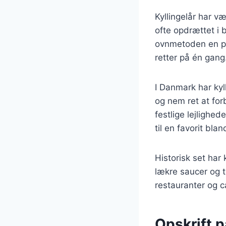
Kyllingelår har v
ofte opdrættet i b
ovnmetoden en po
retter på én gang
I Danmark har kyll
og nem ret at fo
festlige lejlighed
til en favorit bla
Historisk set har
lækre saucer og t
restauranter og c
Opskrift p