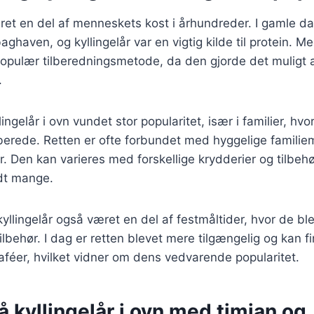
æret en del af menneskets kost i århundreder. I gamle da
aghaven, og kyllingelår var en vigtig kilde til protein. M
pulær tilberedningsmetode, da den gjorde det muligt at
.
ingelår i ovn vundet stor popularitet, især i familier, hvo
rberede. Retten er ofte forbundet med hyggelige famili
er. Den kan varieres med forskellige krydderier og tilbehø
ndt mange.
 kyllingelår også været en del af festmåltider, hvor de b
ilbehør. I dag er retten blevet mere tilgængelig og kan
aféer, hvilket vidner om dens vedvarende popularitet.
å kyllingelår i ovn med timian og