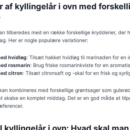
r af kyllingelår i ovn med forskell
r
 kan tilberedes med en række forskellige krydderier, der 
ag. Her er nogle populære variationer:
med hvidløg
: Tilsæt hakket hvidløg til marinaden for en 
med rosmarin
: Brug friske rosmarinkviste for en aromati
med citron
: Tilsæt citronsaft og -skal for en frisk og syrl
 kan kombineres med forskellige grøntsager som gulerød
at skabe en komplet middag. Det er en god måde at tilpas
æferencer.
il kyllingelår i ovn: Hvad skal ma