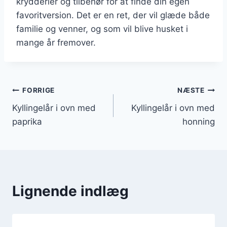
krydderier og tilbehør for at finde din egen
favoritversion. Det er en ret, der vil glæde både
familie og venner, og som vil blive husket i
mange år fremover.
Indlægsnavigation
FORRIGE
NÆSTE
Kyllingelår i ovn med
Kyllingelår i ovn med
paprika
honning
Lignende indlæg