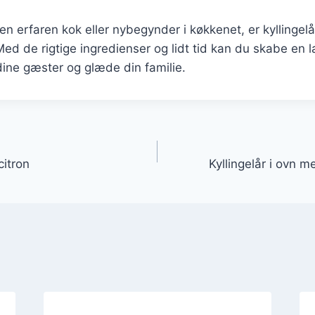
n erfaren kok eller nybegynder i køkkenet, er kyllingelår
 Med de rigtige ingredienser og lidt tid kan du skabe en
dine gæster og glæde din familie.
gation
citron
Kyllingelår i ovn 