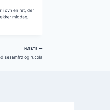
 i ovn en ret, der
 lækker middag,
NÆSTE
med sesamfrø og rucola