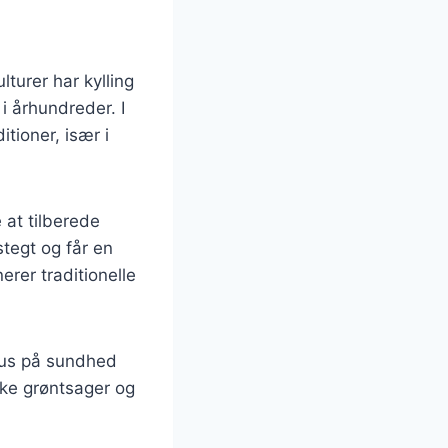
lturer har kylling
i århundreder. I
tioner, især i
e at tilberede
tegt og får en
erer traditionelle
kus på sundhed
ske grøntsager og