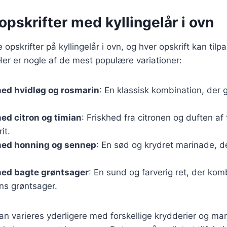
pskrifter med kyllingelår i ovn
e opskrifter på kyllingelår i ovn, og hver opskrift kan til
er er nogle af de mest populære variationer:
med hvidløg og rosmarin
: En klassisk kombination, der 
med citron og timian
: Friskhed fra citronen og duften af
it.
 med honning og sennep
: En sød og krydret marinade, d
med bagte grøntsager
: En sund og farverig ret, der komb
s grøntsager.
kan varieres yderligere med forskellige krydderier og mar