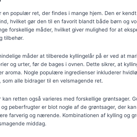
er en populær ret, der findes i mange hjem. Den er kendt 
nd, hvilket gør den til en favorit blandt både børn og v
ge forskellige måder, hvilket giver mulighed for at ek
 tilbehør.
indelige måder at tilberede kyllingelår på er ved at mar
rier og urter, før de bages i ovnen. Dette sikrer, at kyll
r aroma. Nogle populære ingredienser inkluderer hvidlø
, som alle bidrager til en velsmagende ret.
r kan retten også varieres med forskellige grøntsager. G
 og peberfrugter er blot nogle af de grøntsager, der kan ti
ere farverig og nærende. Kombinationen af kylling og g
elsmagende middag.