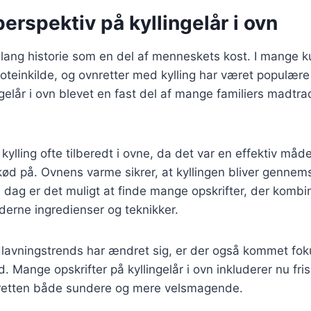
perspektiv på kyllingelår i ovn
n lang historie som en del af menneskets kost. I mange ku
roteinkilde, og ovnretter med kylling har været populære 
gelår i ovn blevet en fast del af mange familiers madtradi
 kylling ofte tilberedt i ovne, da det var en effektiv måd
d på. Ovnens varme sikrer, at kyllingen bliver gennems
I dag er det muligt at finde mange opskrifter, der kombin
rne ingredienser og teknikker.
dlavningstrends har ændret sig, er der også kommet fo
 Mange opskrifter på kyllingelår i ovn inkluderer nu fri
ør retten både sundere og mere velsmagende.