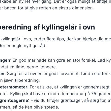
 skabe en ny ret hver gang. Det er også muligt at tilføje
er bacon for at give retten en ekstra dimension.
lberedning af kyllingelår i ovn
kyllingelår i ovn, er der flere tips, der kan hjælpe dig 
er er nogle nyttige råd:
ingen
: En god marinade kan gøre en stor forskel. Lad ky
ndst en time, gerne længere.
en
: Sørg for, at ovnen er godt forvarmet, før du sætter k
en jævn tilberedning.
getermometer
: For at sikre, at kyllingen er gennemstegt
er. Kylling skal have en indre temperatur på 75 grader
l grøntsagerne
: Hvis du tilføjer grøntsager, så sørg for, a
rmen, så de kan blive sprøde.