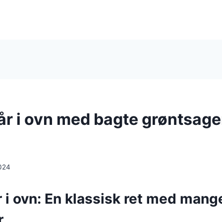
lår i ovn med bagte grøntsage
024
r i ovn: En klassisk ret med mang
r