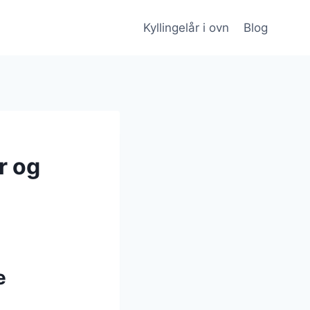
Kyllingelår i ovn
Blog
r og
e