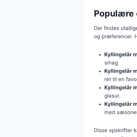
Populære o
Der findes utallig
og præferencer. H
Kyllingelår 
smag.
Kyllingelår 
ret til en favor
Kyllingelår
glasur.
Kyllingelår 
med sæsonen
Disse opskrifter 