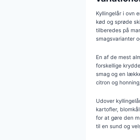
Kyllingelår i ovn 
kød og sprøde ski
tilberedes på man
smagsvarianter og
En af de mest alm
forskellige krydde
smag og en lække
citron og honning
Udover kyllingelå
kartofler, blomkål
for at gøre den m
til en sund og v