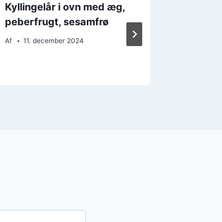
Kyllingelår i ovn med æg,
Kylling
peberfrugt, sesamfrø
kartoff
grønts
Af
11. december 2024
Af
20. 