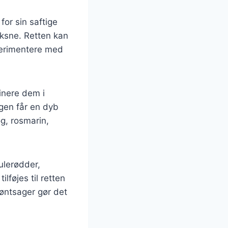
for sin saftige
oksne. Retten kan
sperimentere med
inere dem i
ingen får en dyb
g, rosmarin,
ulerødder,
lføjes til retten
røntsager gør det