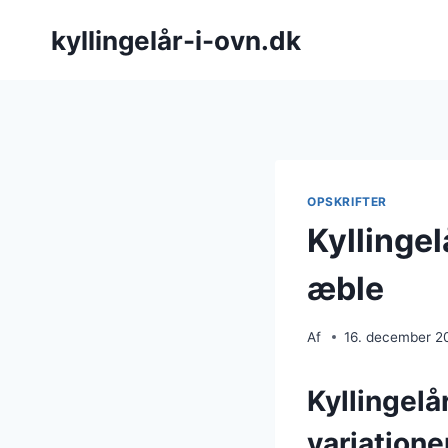
Fortsæt
kyllingelår-i-ovn.dk
til
indhold
OPSKRIFTER
Kyllinge
æble
Af
16. december 2
Kyllingelå
variatione