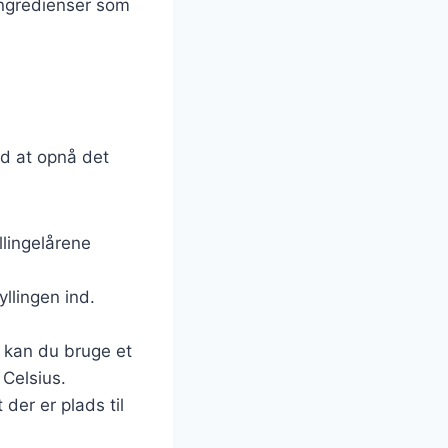
 ingredienser som
med at opnå det
llingelårene
yllingen ind.
, kan du bruge et
 Celsius.
t der er plads til