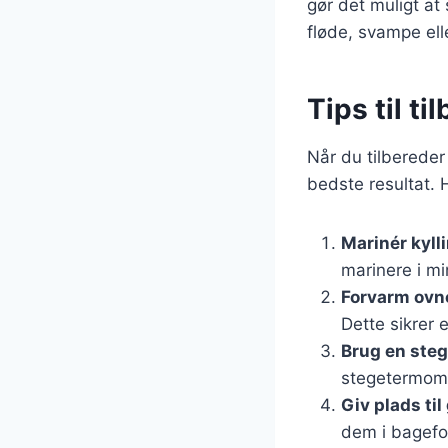
gør det muligt at
fløde, svampe ell
Tips til ti
Når du tilbereder 
bedste resultat. H
Marinér kyll
marinere i mi
Forvarm ovn
Dette sikrer 
Brug en ste
stegetermomet
Giv plads ti
dem i bagefo