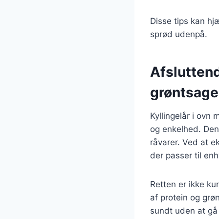
Disse tips kan hjæ
sprød udenpå.
Afsluttend
grøntsage
Kyllingelår i ov
og enkelhed. Den 
råvarer. Ved at e
der passer til en
Retten er ikke k
af protein og grø
sundt uden at g