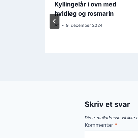
ed
Kyllingelår i ovn med
onskal
hvidløg og rosmarin
Af
9. december 2024
Skriv et svar
Din e-mailadresse vil ikke b
Kommentar
*