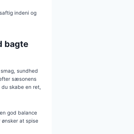
saftig indeni og
d bagte
er smag, sundhed
 efter sæsonens
 du skabe en ret,
 en god balance
r ønsker at spise