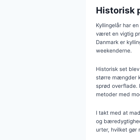
Historisk 
Kyllingelår har e
været en vigtig p
Danmark er kyllin
weekenderne.
Historisk set blev
større mængder kø
sprød overflade. 
metoder med mode
I takt med at ma
og bæredygtighed.
urter, hvilket g