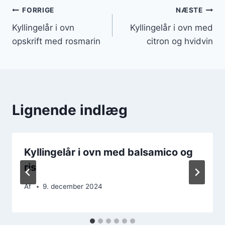
Indlægsnavigation
FORRIGE
NÆSTE
Kyllingelår i ovn
Kyllingelår i ovn med
opskrift med rosmarin
citron og hvidvin
Lignende indlæg
Kyllingelår i ovn med balsamico og
ris
Af
9. december 2024