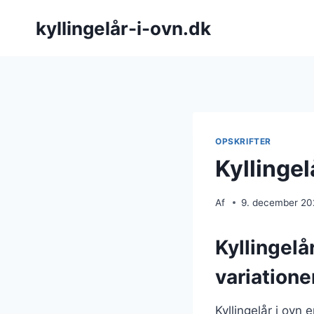
Fortsæt
kyllingelår-i-ovn.dk
til
indhold
OPSKRIFTER
Kyllinge
Af
9. december 2
Kyllingelå
variatione
Kyllingelår i ovn 