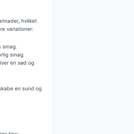
rinader, hvilket
e variationer:
ns smag.
yrlig smag.
iver en sød og
 skabe en sund og
ige tips: