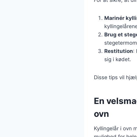
Marinér kyll
kyllingelåren
Brug et ste
stegetermomet
Restitution
:
sig i kødet.
Disse tips vil hj
En velsma
ovn
Kyllingelår i ovn
mulighed for hele 