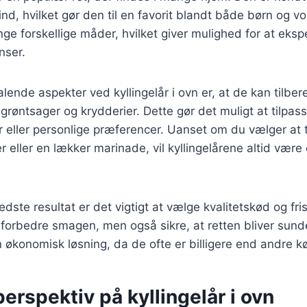
nd, hvilket gør den til en favorit blandt både børn og v
ge forskellige måder, hvilket giver mulighed for at ek
nser.
talende aspekter ved kyllingelår i ovn er, at de kan tilb
grøntsager og krydderier. Dette gør det muligt at tilpasse
eller personlige præferencer. Uanset om du vælger at ti
er eller en lækker marinade, vil kyllingelårene altid væ
dste resultat er det vigtigt at vælge kvalitetskød og fri
n forbedre smagen, men også sikre, at retten bliver sunde
økonomisk løsning, da de ofte er billigere end andre k
perspektiv på kyllingelår i ovn