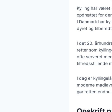
Kylling har været 
opdrættet for der
I Danmark har kyl
dyret og tilbered
I det 20. århundr
retter som kyllin
ofte serveret med
tilfredsstillende 
I dag er kyllinge
moderne madlavnin
gør retten endnu 
Opskrift p