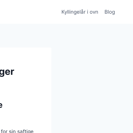
Kyllingelår i ovn
Blog
ager
e
for sin saftige