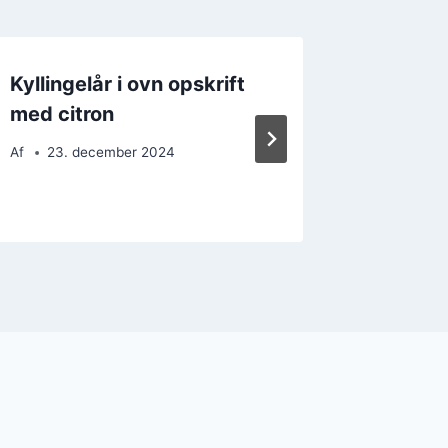
Kyllingelår i ovn opskrift
Kylling
med citron
grønts
Af
23. december 2024
Af
20. 