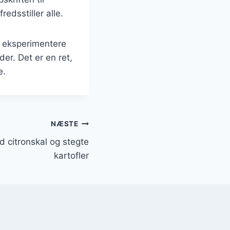
dsstiller alle.
r eksperimentere
er. Det er en ret,
e.
NÆSTE
ed citronskal og stegte
kartofler