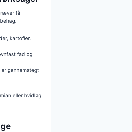
kræver få
 behag.
er, kartofler,
ovnfast fad og
gen er gennemstegt
mian eller hvidløg
ige