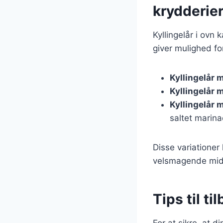
krydderie
Kyllingelår i ovn
giver mulighed fo
Kyllingelår 
Kyllingelår 
Kyllingelår 
saltet marina
Disse variationer
velsmagende mi
Tips til ti
For at sikre, at d