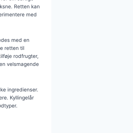
oksne. Retten kan
sperimentere med
eredes med en
 retten til
lføje rodfrugter,
re en velsmagende
ske ingredienser.
re. Kyllingelår
ødtyper.