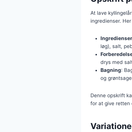
At lave kyllingel
ingredienser. Her
Ingrediense
løg), salt, p
Forberedels
drys med sal
Bagning
: Ba
og grøntsage
Denne opskrift ka
for at give rette
Variatione