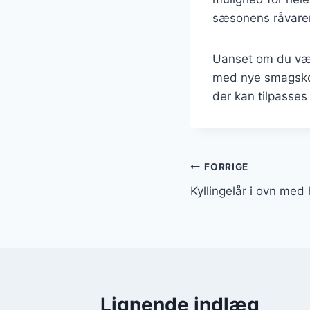
sæsonens råvarer 
Uanset om du vælg
med nye smagskomb
der kan tilpasses 
Indlægsnavi
FORRIGE
Kyllingelår i ovn med
Lignende indlæg