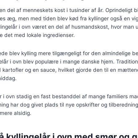
en del af menneskets kost i tusinder af år. Oprindeligt bl
es æg, men med tiden blev kød fra kyllinger også en vigt
lingelår i ovn været en del af husmandskost, hvor man 
te det med lokale ingredienser.
ede blev kylling mere tilgængeligt for den almindelige be
gelår i ovn blev populære i mange danske hjem. Tradition
 kartofler og en sauce, hvilket gjorde den til en mætte
middag.
lår i ovn stadig en fast bestanddel af mange familiers m
g har dog givet plads til nye opskrifter og tilberednin
mere alsidig.
å kyllingelår i ovn med smør og 