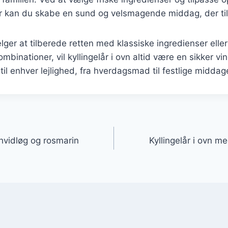
kan du skabe en sund og velsmagende middag, der tilfre
er at tilberede retten med klassiske ingredienser elle
inationer, vil kyllingelår i ovn altid være en sikker vind
til enhver lejlighed, fra hverdagsmad til festlige middag
gation
 hvidløg og rosmarin
Kyllingelår i ovn m