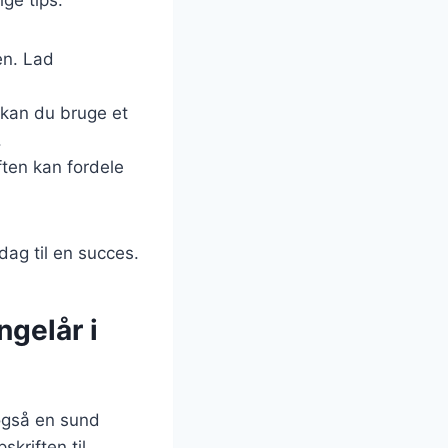
en. Lad
, kan du bruge et
.
aften kan fordele
dag til en succes.
gelår i
 også en sund
skriften til