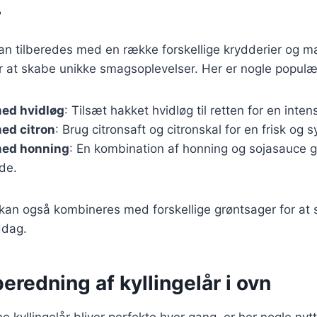
r
 kan tilberedes med en række forskellige krydderier og ma
r at skabe unikke smagsoplevelser. Her er nogle populær
med hvidløg
: Tilsæt hakket hvidløg til retten for en inte
med citron
: Brug citronsaft og citronskal for en frisk og s
med honning
: En kombination af honning og sojasauce g
de.
 kan også kombineres med forskellige grøntsager for at
ddag.
lberedning af kyllingelår i ovn
ine kyllingelår bliver perfekte hver gang, er her nogle nytt