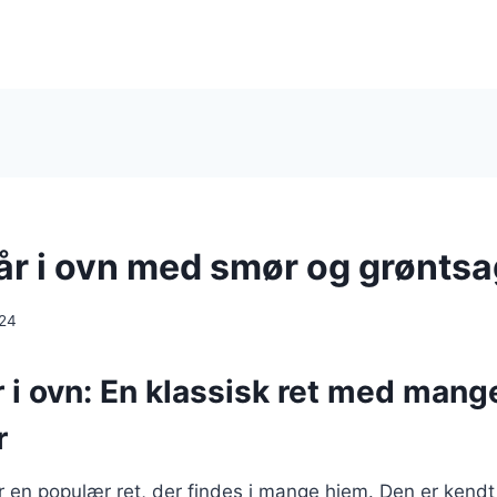
lår i ovn med smør og grønts
024
r i ovn: En klassisk ret med mang
r
er en populær ret, der findes i mange hjem. Den er kendt 