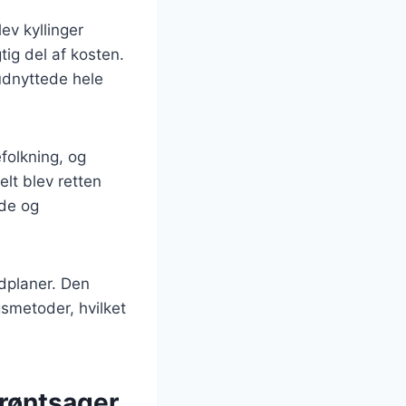
ev kyllinger
ig del af kosten.
udnyttede hele
folkning, og
elt blev retten
nde og
adplaner. Den
gsmetoder, hvilket
grøntsager