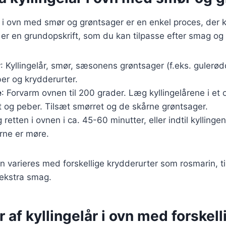
år i ovn med smør og grøntsager er en enkel proces, der 
 er en grundopskrift, som du kan tilpasse efter smag og
r
: Kyllingelår, smør, sæsonens grøntsager (f.eks. gulerødd
eber og krydderurter.
e
: Forvarm ovnen til 200 grader. Læg kyllingelårene i et 
t og peber. Tilsæt smørret og de skårne grøntsager.
g retten i ovnen i ca. 45-60 minutter, eller indtil kyllin
rne er møre.
n varieres med forskellige krydderurter som rosmarin, ti
n ekstra smag.
r af kyllingelår i ovn med forskell