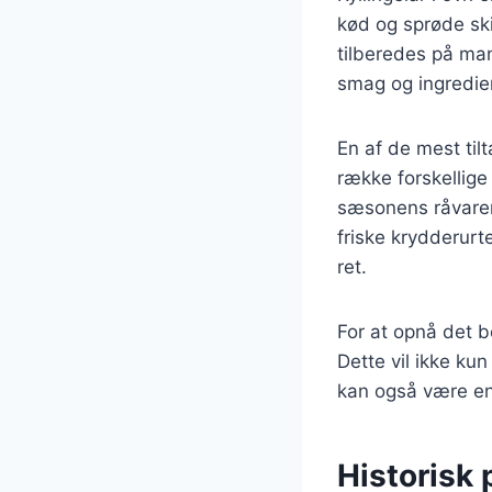
kød og sprøde ski
tilberedes på man
smag og ingredie
En af de mest til
række forskellige 
sæsonens råvarer 
friske krydderurt
ret.
For at opnå det be
Dette vil ikke ku
kan også være en 
Historisk 