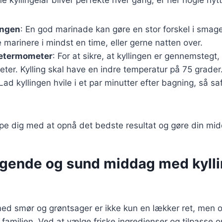
ingen
: En god marinade kan gøre en stor forskel i smag
e marinere i mindst en time, eller gerne natten over.
getermometer
: For at sikre, at kyllingen er gennemstegt
er. Kylling skal have en indre temperatur på 75 grader
 Lad kyllingen hvile i et par minutter efter bagning, så s
ælpe dig med at opnå det bedste resultat og gøre din mid
gende og sund middag med kyllin
 med smør og grøntsager er ikke kun en lækker ret, men
familien. Ved at vælge friske ingredienser og tilpasse op