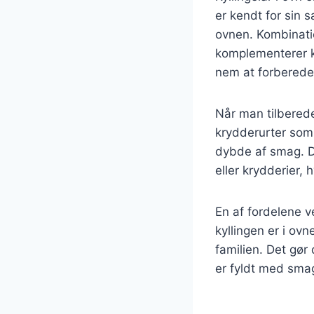
er kendt for sin 
ovnen. Kombinatio
komplementerer ky
nem at forberede, 
Når man tilbereder
krydderurter som r
dybde af smag. De
eller krydderier, 
En af fordelene v
kyllingen er i ov
familien. Det gør
er fyldt med sma