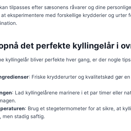
 kan tilpasses efter sæsonens råvarer og dine personlig
 at eksperimentere med forskellige krydderier og urter fo
ination.
t opnå det perfekte kyllingelår i o
ine kyllingelår bliver perfekte hver gang, er der nogle tip
ingredienser
: Friske krydderurter og kvalitetskød gør en 
ingen
: Lad kyllingelårene marinere i et par timer eller na
smagen.
peraturen
: Brug et stegetermometer for at sikre, at kyl
 men stadig saftig.