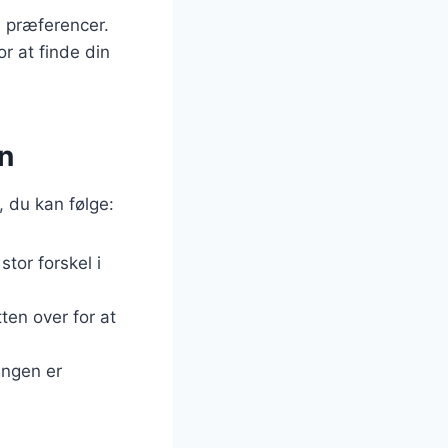
e præferencer.
r at finde din
vn
s, du kan følge:
stor forskel i
tten over for at
lingen er