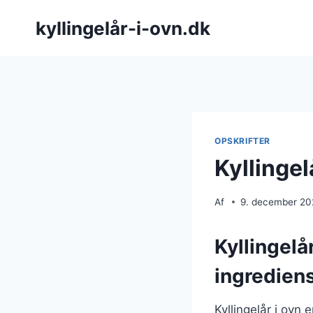
Fortsæt
kyllingelår-i-ovn.dk
til
indhold
OPSKRIFTER
Kyllingel
Af
9. december 2
Kyllingelå
ingredien
Kyllingelår i ovn