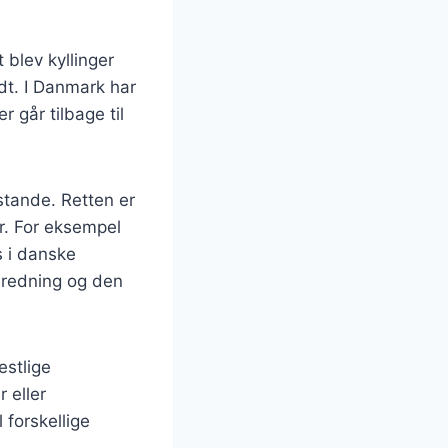
 blev kyllinger
t. I Danmark har
r går tilbage til
stande. Retten er
er. For eksempel
s i danske
eredning og den
estlige
 eller
 forskellige