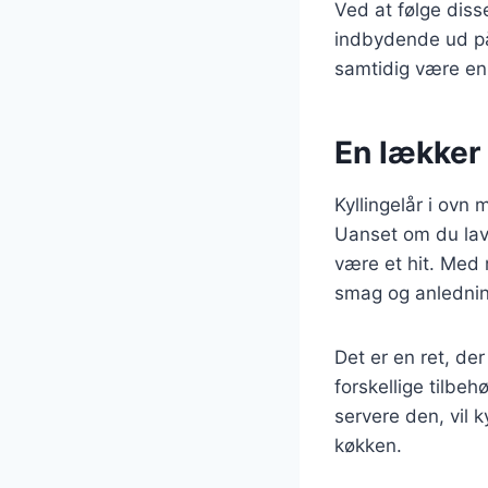
Ved at følge diss
indbydende ud på 
samtidig være en 
En lækker 
Kyllingelår i ovn
Uanset om du laver
være et hit. Med 
smag og anlednin
Det er en ret, d
forskellige tilbeh
servere den, vil k
køkken.