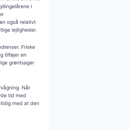
yllingelårene i
er
en også relativt
lige lejligheder.
edienser. Friske
 tilføjer en
lige grøntsager
.
ervågning. Når
nyde tid med
amtidig med at den