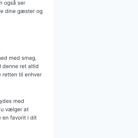
en også ser
ere dine gæster og
elhed med smag.
l denne ret altid
retten til enhver
 nydes med
 du vælger at
en favorit i dit