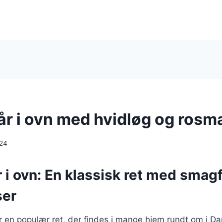
år i ovn med hvidløg og rosm
024
r i ovn: En klassisk ret med smag
ser
 er en populær ret, der findes i mange hjem rundt om i D