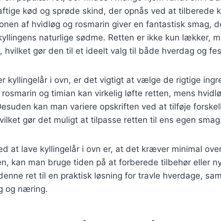
saftige kød og sprøde skind, der opnås ved at tilberede k
nen af hvidløg og rosmarin giver en fantastisk smag, d
llingens naturlige sødme. Retten er ikke kun lækker, m
hvilket gør den til et ideelt valg til både hverdag og fest
 kyllingelår i ovn, er det vigtigt at vælge de rigtige ingr
osmarin og timian kan virkelig løfte retten, mens hvidløg
suden kan man variere opskriften ved at tilføje forskel
hvilket gør det muligt at tilpasse retten til ens egen smag
ed at lave kyllingelår i ovn er, at det kræver minimal ov
nen, kan man bruge tiden på at forberede tilbehør eller 
 denne ret til en praktisk løsning for travle hverdage, s
g og næring.