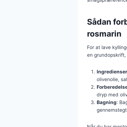
Sådan forb
rosmarin
For at lave kyllin
en grundopskrift,
Ingrediense
olivenolie, sa
Forberedels
dryp med oliv
Bagning
: Ba
gennemstegte.
Når du har mestr