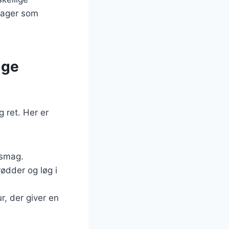
tsager som
ige
g ret. Her er
g smag.
rødder og løg i
r, der giver en