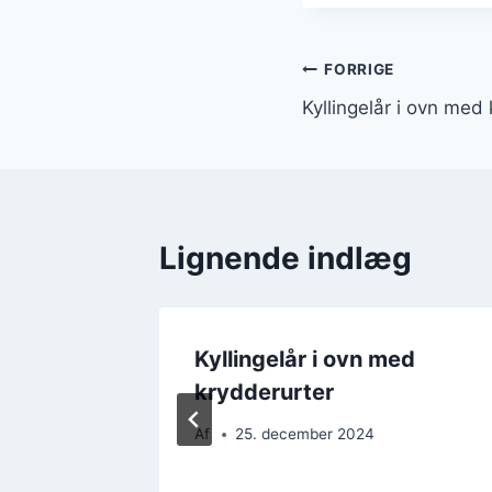
Indlægsnavi
FORRIGE
Kyllingelår i ovn med
Lignende indlæg
d ris og
Kyllingelår i ovn med
krydderurter
Af
25. december 2024