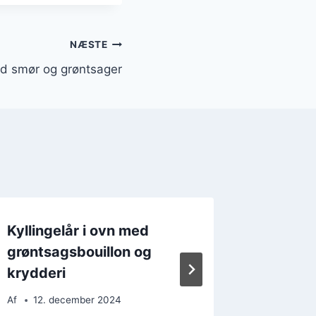
NÆSTE
med smør og grøntsager
Kyllingelår i ovn med
Kylling
grøntsagsbouillon og
peberfr
krydderi
rucola
Af
12. december 2024
Af
26. 