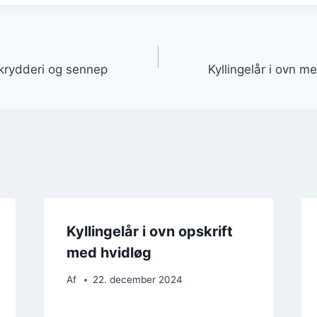
gation
 krydderi og sennep
Kyllingelår i ovn 
Kyllingelår i ovn opskrift
med hvidløg
Af
22. december 2024