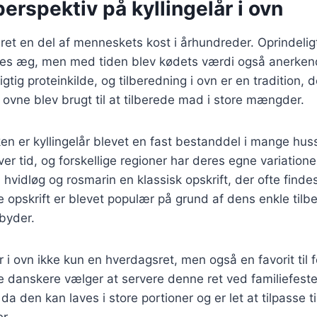
perspektiv på kyllingelår i ovn
æret en del af menneskets kost i århundreder. Oprindeligt
res æg, men med tiden blev kødets værdi også anerkend
igtig proteinkilde, og tilberedning i ovn er en tradition, de
ovne blev brugt til at tilberede mad i store mængder.
en er kyllingelår blevet en fast bestanddel i mange hus
ver tid, og forskellige regioner har deres egne variation
 hvidløg og rosmarin en klassisk opskrift, der ofte finde
opskrift er blevet populær på grund af dens enkle tilb
lbyder.
år i ovn ikke kun en hverdagsret, men også en favorit til f
e danskere vælger at servere denne ret ved familiefester
den kan laves i store portioner og er let at tilpasse til
r.