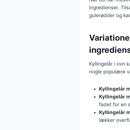
ingredienser. Tils
gulerødder og kar
Variatione
ingredien
Kyllingelår i ovn 
nogle populære va
Kyllingelår 
Kyllingelår 
fadet for en 
Kyllingelår 
lækker overf