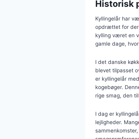
Historisk 
Kyllingelår har v
opdrættet for de
kylling været en v
gamle dage, hvor 
I det danske køkk
blevet tilpasset o
er kyllingelår med
kogebøger. Denne 
rige smag, den ti
I dag er kyllingel
lejligheder. Mang
sammenkomster, da 
smagspræference