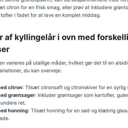
æt citron for en frisk smag, eller prøv at inkludere grøn
tofler i fadet for at lave en komplet middag.
r af kyllingelår i ovn med forskell
ser
kan varieres på utallige måder, hvilket gør det til en alsidi
riationer, du kan overveje:
med citron
: Tilsæt citronsaft og citronskiver for en syrli
med grøntsager
: Inkluder grøntsager som kartofler, gule
sundere ret.
med honning
: Tilsæt honning for en sød og klæbrig glasu
lade.