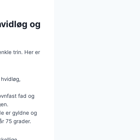
hvidløg og
nkle trin. Her er
 hvidløg,
ovnfast fad og
gen.
 de er gyldne og
år 75 grader.
kellige