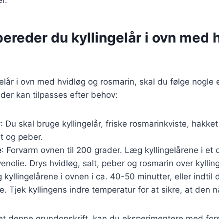
ereder du kyllingelår i ovn med 
gelår i ovn med hvidløg og rosmarin, skal du følge nogle e
 der kan tilpasses efter behov:
r
: Du skal bruge kyllingelår, friske rosmarinkviste, hakket
lt og peber.
e
: Forvarm ovnen til 200 grader. Læg kyllingelårene i et 
enolie. Drys hvidløg, salt, peber og rosmarin over kyllin
g kyllingelårene i ovnen i ca. 40-50 minutter, eller indtil
 Tjek kyllingens indre temperatur for at sikre, at den n
et denne grundopskrift, kan du eksperimentere med fors