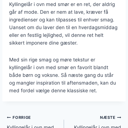
Kyllingelår i ovn med smør er en ret, der aldrig
går af mode. Den er nem at lave, kræver få
ingredienser og kan tilpasses til enhver smag.
Uanset om du laver den til en hverdagsmiddag
eller en festlig lejlighed, vil denne ret helt
sikkert imponere dine gæster.
Med sin rige smag og møre tekstur er
kyllingelår i ovn med smør en favorit blandt
både børn og voksne. Så næste gang du står
og mangler inspiration til aftensmaden, kan du
med fordel vælge denne klassiske ret.
Indlægsnavigation
FORRIGE
NÆSTE
Kyllingelår i ovn med
Kyllingelår i ovn med