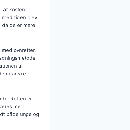
l af kosten i
n med tiden blev
e, da de er mere
 med ovnretter,
beredningsmetode
nationen af
f den danske
rde. Retten er
rveres med
andt både unge og