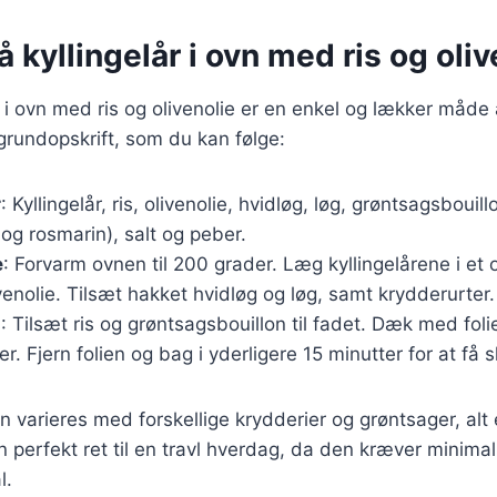
å kyllingelår i ovn med ris og oliv
år i ovn med ris og olivenolie er en enkel og lækker måd
 grundopskrift, som du kan følge:
r
: Kyllingelår, ris, olivenolie, hvidløg, løg, grøntsagsbouil
n og rosmarin), salt og peber.
e
: Forvarm ovnen til 200 grader. Læg kyllingelårene i et 
enolie. Tilsæt hakket hvidløg og løg, samt krydderurter.
g
: Tilsæt ris og grøntsagsbouillon til fadet. Dæk med foli
er. Fjern folien og bag i yderligere 15 minutter for at få 
n varieres med forskellige krydderier og grøntsager, alt
 perfekt ret til en travl hverdag, da den kræver minima
l.