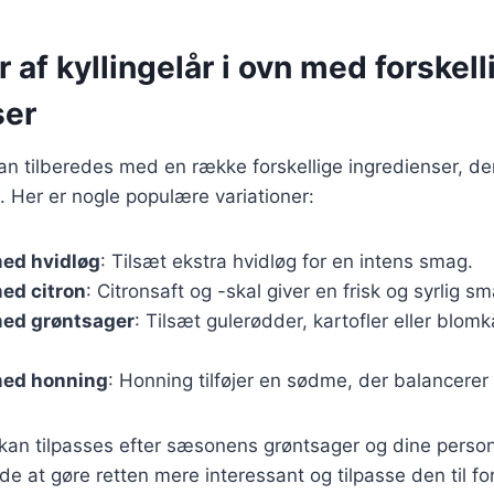
r af kyllingelår i ovn med forskell
ser
 kan tilberedes med en række forskellige ingredienser, der
en. Her er nogle populære variationer:
med hvidløg
: Tilsæt ekstra hvidløg for en intens smag.
med citron
: Citronsaft og -skal giver en frisk og syrlig s
med grøntsager
: Tilsæt gulerødder, kartofler eller blom
med honning
: Honning tilføjer en sødme, der balancerer
 kan tilpasses efter sæsonens grøntsager og dine person
e at gøre retten mere interessant og tilpasse den til for