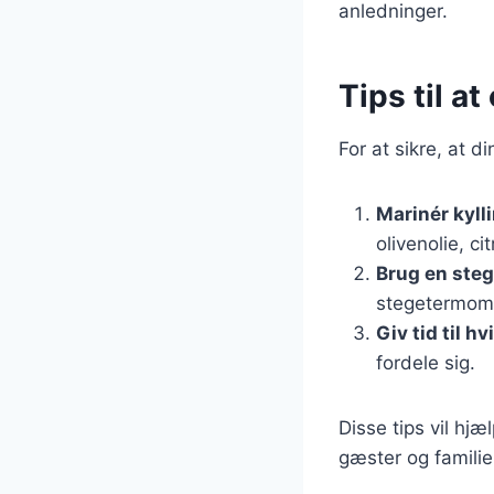
anledninger.
Tips til a
For at sikre, at d
Marinér kyll
olivenolie, ci
Brug en ste
stegetermomet
Giv tid til hv
fordele sig.
Disse tips vil hj
gæster og familie