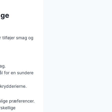
ige
 tilføjer smag og
mag.
kål for en sundere
 krydderierne.
lige præferencer.
skellige