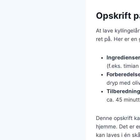
Opskrift p
At lave kyllingel
ret på. Her er en
Ingrediense
(f.eks. timia
Forberedels
dryp med oliv
Tilberednin
ca. 45 minutt
Denne opskrift ka
hjemme. Det er en
kan laves i én skå