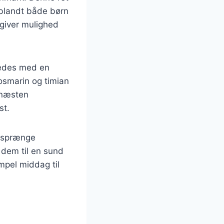
t blandt både børn
 giver mulighed
eredes med en
rosmarin og timian
 næsten
st.
t sprænge
r dem til en sund
mpel middag til