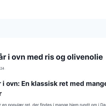
år i ovn med ris og olivenolie
024
r i ovn: En klassisk ret med mang
r
 er en populær ret, der findes i mange hjem rundt om i D