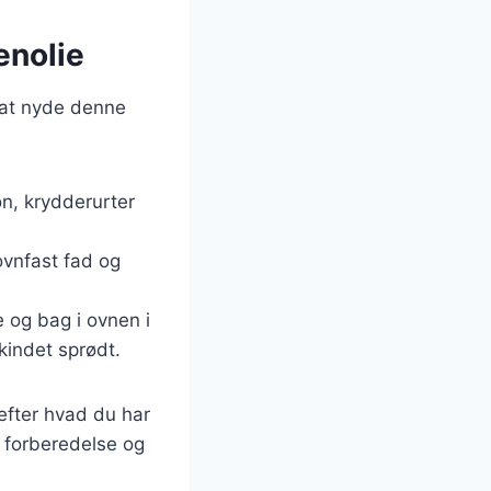
enolie
e at nyde denne
lon, krydderurter
ovnfast fad og
e og bag i ovnen i
skindet sprødt.
 efter hvad du har
l forberedelse og