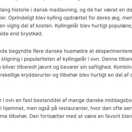
n lang historie i dansk madlavning, og de har været en de
r. Oprindeligt blev kylling opdrættet for deres æg, me
en vigtig del af kosten. Kyllingelår blev hurtigt populær
ulde end brystkød.
rede begyndte flere danske husmødre at eksperimentere
en stigning i populariteten af kyllingelår i ovn. Denne til
en bliver tilberedt jævnt og bevarer sin saftighed. Kombi
orskellige krydderurter og tilbehør blev hurtigt en del a
lår i ovn en fast bestanddel af mange danske middagsbo
 i hjemmet, men også på restauranter, hvor den ofte se
rne tilbehør. Den fortsætter med at være en favorit bl