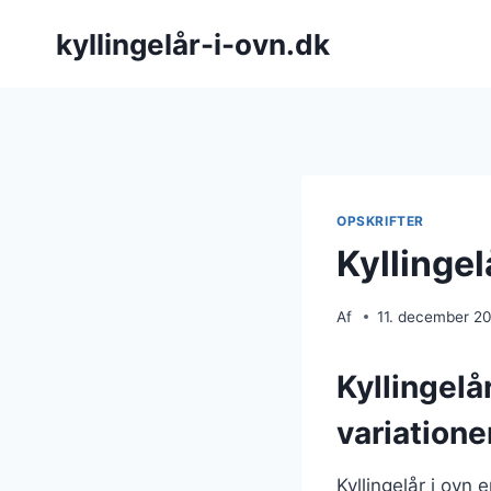
Fortsæt
kyllingelår-i-ovn.dk
til
indhold
OPSKRIFTER
Kyllingel
Af
11. december 2
Kyllingelå
variatione
Kyllingelår i ovn