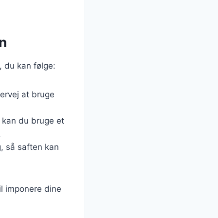
vn
s, du kan følge:
ervej at bruge
, kan du bruge et
.
g, så saften kan
il imponere dine