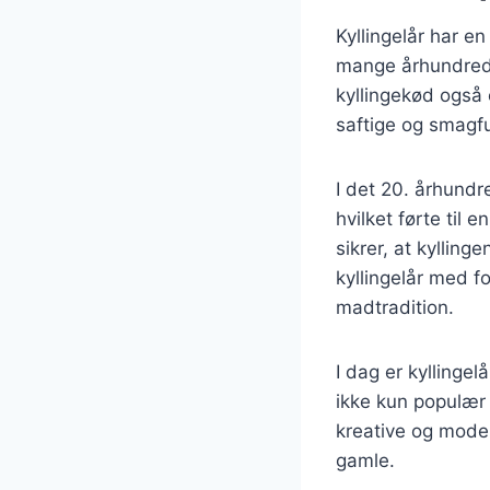
Kyllingelår har e
mange århundrede
kyllingekød også 
saftige og smagf
I det 20. århund
hvilket førte til 
sikrer, at kylling
kyllingelår med f
madtradition.
I dag er kyllinge
ikke kun populær
kreative og mode
gamle.