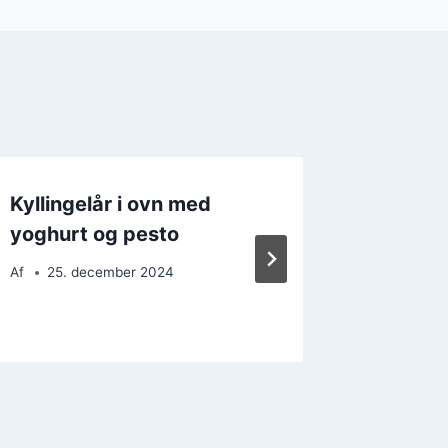
Kyllingelår i ovn med
Kylling
yoghurt og pesto
hvidløg
Af
25. december 2024
Af
13. 