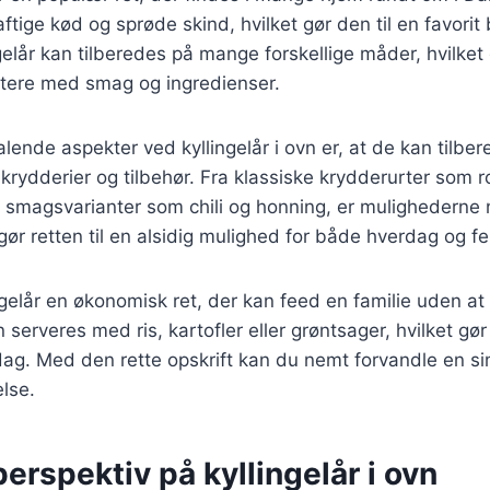
aftige kød og sprøde skind, hvilket gør den til en favori
gelår kan tilberedes på mange forskellige måder, hvilket
ntere med smag og ingredienser.
talende aspekter ved kyllingelår i ovn er, at de kan tilb
 krydderier og tilbehør. Fra klassiske krydderurter som 
e smagsvarianter som chili og honning, er mulighederne
gør retten til en alsidig mulighed for både hverdag og fe
gelår en økonomisk ret, der kan feed en familie uden a
 serveres med ris, kartofler eller grøntsager, hvilket gø
g. Med den rette opskrift kan du nemt forvandle en si
lse.
perspektiv på kyllingelår i ovn