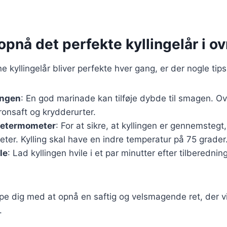
t opnå det perfekte kyllingelår i o
ine kyllingelår bliver perfekte hver gang, er der nogle tip
ingen
: En god marinade kan tilføje dybde til smagen. Ov
tronsaft og krydderurter.
getermometer
: For at sikre, at kyllingen er gennemstegt
er. Kylling skal have en indre temperatur på 75 grader
ile
: Lad kyllingen hvile i et par minutter efter tilberednin
ælpe dig med at opnå en saftig og velsmagende ret, der v
.