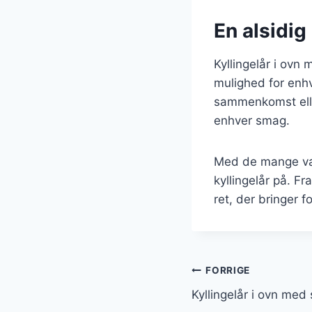
En alsidig 
Kyllingelår i ovn 
mulighed for enhv
sammenkomst eller
enhver smag.
Med de mange var
kyllingelår på. Fr
ret, der bringer
Indlægsnavi
FORRIGE
Kyllingelår i ovn med