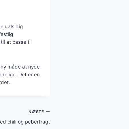
 en alsidig
estlig
l at passe til
n ny måde at nyde
endelige. Det er en
rdet.
NÆSTE
med chili og peberfrugt