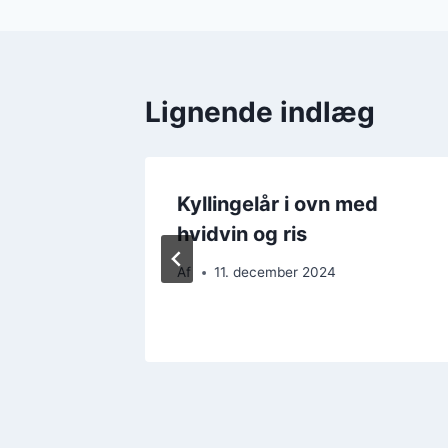
Lignende indlæg
ed
Kyllingelår i ovn med
hvidvin og ris
Af
11. december 2024