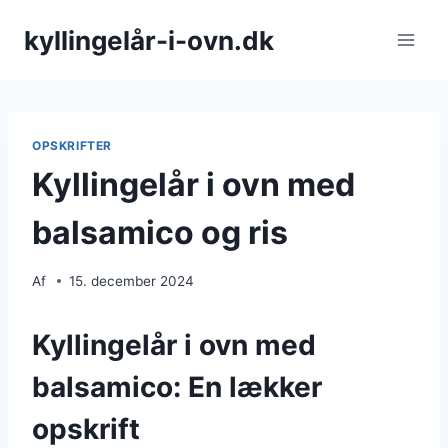
Fortsæt
kyllingelår-i-ovn.dk
til
indhold
OPSKRIFTER
Kyllingelår i ovn med
balsamico og ris
Af
15. december 2024
Kyllingelår i ovn med
balsamico: En lækker
opskrift