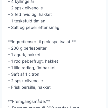
– 4 kyllingelår
– 2 spsk olivenolie
– 2 fed hvidløg, hakket
– 1 teskefuld timian
– Salt og peber efter smag
**Ingredienser til perlespeltsalat:**
– 200 g perlespelter
– 1 agurk, hakket
– 1 rød peberfrugt, hakket
– 1 lille rødløg, finthakket
– Saft af 1 citron
– 2 spsk olivenolie
– Frisk persille, hakket
**Fremgangsmåde:**
1. Forvarm ovnen til 200 grader. Læg