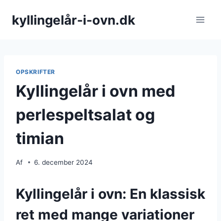
Fortsæt
kyllingelår-i-ovn.dk
til
indhold
OPSKRIFTER
Kyllingelår i ovn med
perlespeltsalat og
timian
Af
6. december 2024
Kyllingelår i ovn: En klassisk
ret med mange variationer