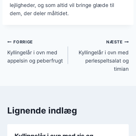
lejligheder, og som altid vil bringe glæde til
dem, der deler måltidet.
Indlægsnavigation
FORRIGE
NÆSTE
Kyllingelår i ovn med
Kyllingelår i ovn med
appelsin og peberfrugt
perlespeltsalat og
timian
Lignende indlæg
Kyllingelår i ovn med ris og