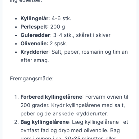
Kyllingelår
: 4-6 stk.
Perlespelt
: 200 g
Gulerødder
: 3-4 stk., skåret i skiver
Olivenolie
: 2 spsk.
Krydderier
: Salt, peber, rosmarin og timian
efter smag.
Fremgangsmåde:
Forbered kyllingelårene
: Forvarm ovnen til
200 grader. Krydr kyllingelårene med salt,
peber og de ønskede krydderurter.
Bag kyllingelårene
: Læg kyllingelårene i et
ovnfast fad og dryp med olivenolie. Bag
dem i ovnen i ca. 30-35 minutter, eller