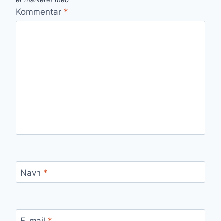
er markeret med
*
Kommentar
*
Navn
*
E-mail
*