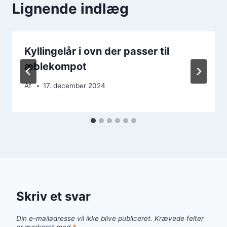
Lignende indlæg
Kyllingelår i ovn der passer til
æblekompot
Af
17. december 2024
Skriv et svar
Din e-mailadresse vil ikke blive publiceret.
Krævede felter