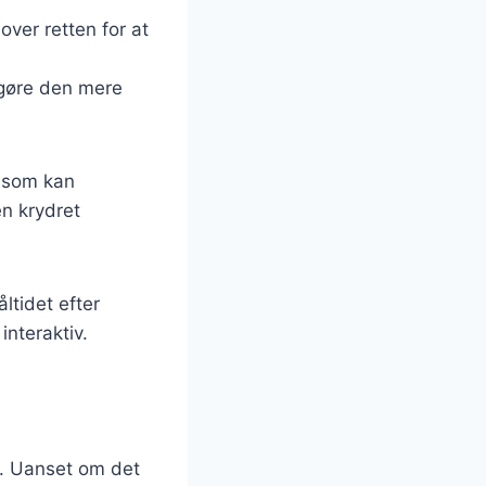
 over retten for at
t gøre den mere
, som kan
n krydret
ltidet efter
nteraktiv.
ed. Uanset om det