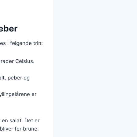
peber
s i følgende trin:
grader Celsius.
lt, peber og
yllingelårene er
 en salat. Det er
bliver for brune.