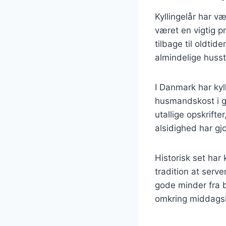
Kyllingelår har v
været en vigtig pr
tilbage til oldti
almindelige husst
I Danmark har kyl
husmandskost i ge
utallige opskrifte
alsidighed har gj
Historisk set har 
tradition at serve
gode minder fra 
omkring middags