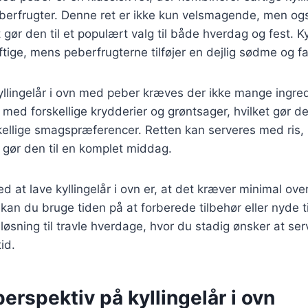
eberfrugter. Denne ret er ikke kun velsmagende, men og
 gør den til et populært valg til både hverdag og fest. K
tige, mens peberfrugterne tilføjer en dejlig sødme og far
kyllingelår i ovn med peber kræves der ikke mange ingre
n med forskellige krydderier og grøntsager, hvilket gør de
rskellige smagspræferencer. Retten kan serveres med ris, k
et gør den til en komplet middag.
ed at lave kyllingelår i ovn er, at det kræver minimal ov
, kan du bruge tiden på at forberede tilbehør eller nyde 
løsning til travle hverdage, hvor du stadig ønsker at ser
id.
perspektiv på kyllingelår i ovn