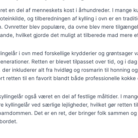
æret en del af menneskets kost i århundreder. I mange kul
oteinkilde, og tilberedningen af kylling i ovn er en tradit
den. Ovnretter blev populære, da ovne blev mere tilgængel
ande, hvilket gjorde det muligt at tilberede mad mere ef
lingelår i ovn med forskellige krydderier og grøntsager v
nerationer. Retten er blevet tilpasset over tid, og i dag
r, der inkluderer alt fra hvidløg og rosmarin til honning
ort retten til en favorit blandt både professionelle kok
kyllingelår også været en del af festlige måltider. I mang
re kyllingelår ved særlige lejligheder, hvilket gør retten ti
barndommen. Det er en ret, der bringer folk sammen og
bordet.