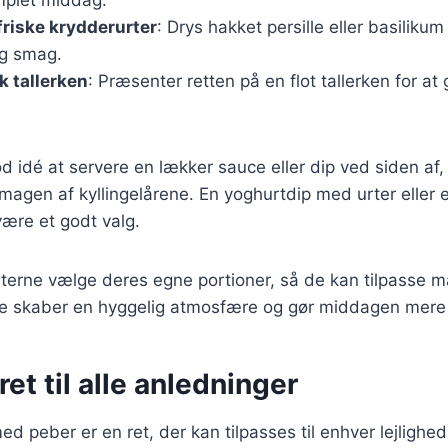
riske krydderurter
: Drys hakket persille eller basilikum
 og smag.
 tallerken
: Præsenter retten på en flot tallerken for a
d idé at servere en lækker sauce eller dip ved siden af
gen af kyllingelårene. En yoghurtdip med urter eller e
ære et godt valg.
erne vælge deres egne portioner, så de kan tilpasse må
e skaber en hyggelig atmosfære og gør middagen mere i
ret til alle anledninger
med peber er en ret, der kan tilpasses til enhver lejligh