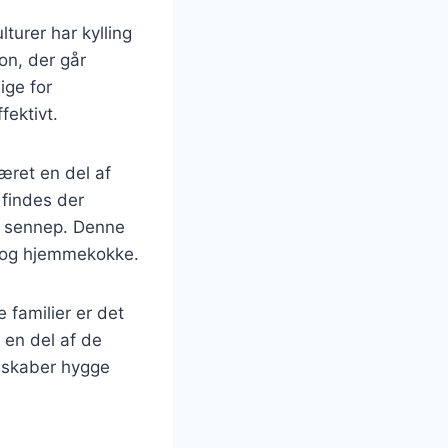
turer har kylling
ion, der går
ige for
fektivt.
æret en del af
 findes der
 og sennep. Denne
ke og hjemmekokke.
e familier er det
l en del af de
 skaber hygge