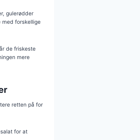
er, gulerødder
 med forskellige
år de friskeste
vningen mere
er
tere retten på for
salat for at