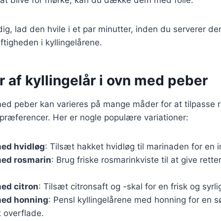
ig, lad den hvile i et par minutter, inden du serverer de
tigheden i kyllingelårene.
r af kyllingelår i ovn med peber
 med peber kan varieres på mange måder for at tilpasse re
præferencer. Her er nogle populære variationer:
med hvidløg
: Tilsæt hakket hvidløg til marinaden for en 
med rosmarin
: Brug friske rosmarinkviste til at give rett
med citron
: Tilsæt citronsaft og -skal for en frisk og syrl
med honning
: Pensl kyllingelårene med honning for en 
 overflade.