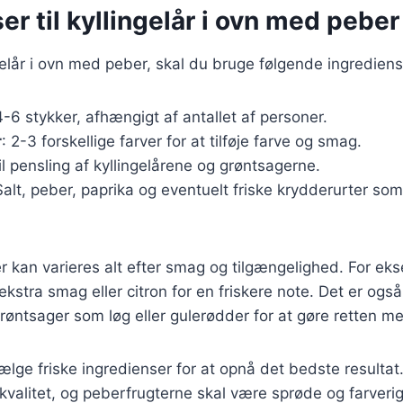
er til kyllingelår i ovn med peber
ngelår i ovn med peber, skal du bruge følgende ingrediens
4-6 stykker, afhængigt af antallet af personer.
r
: 2-3 forskellige farver for at tilføje farve og smag.
Til pensling af kyllingelårene og grøntsagerne.
Salt, peber, paprika og eventuelt friske krydderurter som 
r kan varieres alt efter smag og tilgængelighed. For ek
r ekstra smag eller citron for en friskere note. Det er også
røntsager som løg eller gulerødder for at gøre retten mer
vælge friske ingredienser for at opnå det bedste resultat
kvalitet, og peberfrugterne skal være sprøde og farverige