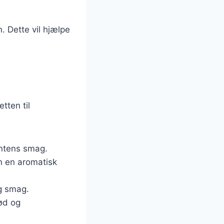
n. Dette vil hjælpe
tten til
intens smag.
en en aromatisk
ig smag.
sød og