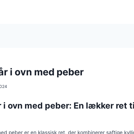
år i ovn med peber
2024
r i ovn med peber: En lækker ret t
 med peber er en klassisk ret, der kombinerer saftige kyl