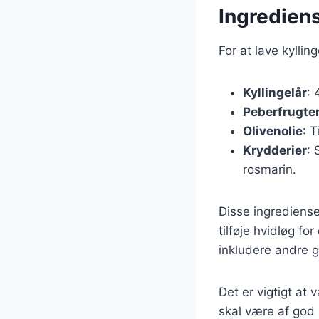
Ingrediens
For at lave kylli
Kyllingelår
: 
Peberfrugte
Olivenolie
: 
Krydderier
: 
rosmarin.
Disse ingrediense
tilføje hvidløg fo
inkludere andre g
Det er vigtigt at 
skal være af god 