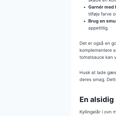
Garnér med f
tilføje farve
Brug en smuk
appetitlig.
Det er også en go
komplementere sma
tomatsauce kan v
Husk at lade gæst
deres smag. Dett
En alsidig 
Kyllingelår i ovn 