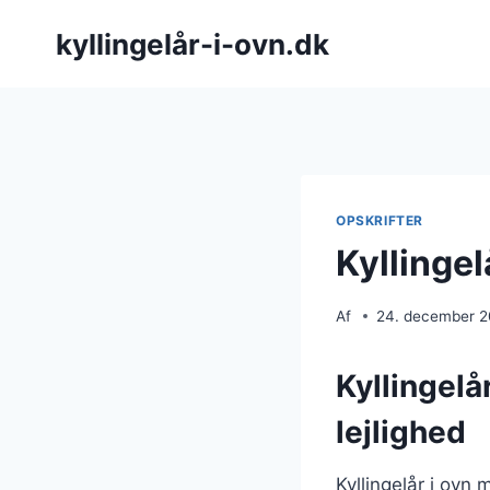
Fortsæt
kyllingelår-i-ovn.dk
til
indhold
OPSKRIFTER
Kyllingel
Af
24. december 
Kyllingelå
lejlighed
Kyllingelår i ovn