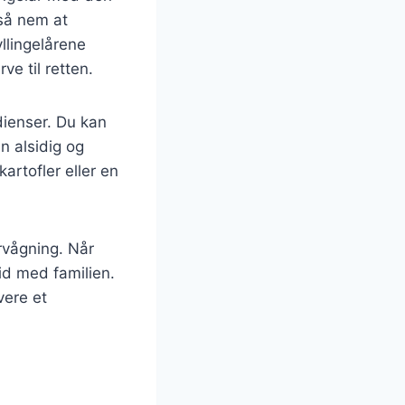
så nem at
yllingelårene
ve til retten.
dienser. Du kan
n alsidig og
artofler eller en
ervågning. Når
tid med familien.
vere et