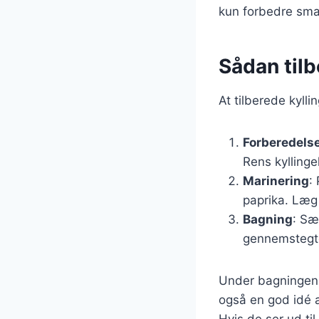
kun forbedre sma
Sådan tilb
At tilberede kyll
Forberedelse
Rens kyllinge
Marinering
:
paprika. Læg
Bagning
: Sæ
gennemstegte
Under bagningen ka
også en god idé at
Hvis de ser ud ti