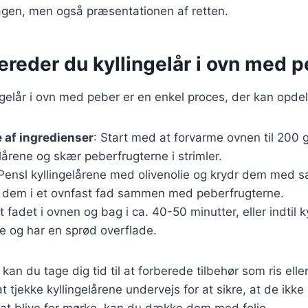
gen, men også præsentationen af retten.
ereder du kyllingelår i ovn med 
ingelår i ovn med peber er en enkel proces, der kan opdele
 af ingredienser
: Start med at forvarme ovnen til 200 
lårene og skær peberfrugterne i strimler.
 Pensl kyllingelårene med olivenolie og krydr dem med sa
 dem i et ovnfast fad sammen med peberfrugterne.
t fadet i ovnen og bag i ca. 40-50 minutter, eller indtil k
 og har en sprød overflade.
n du tage dig tid til at forberede tilbehør som ris eller
 tjekke kyllingelårene undervejs for at sikre, at de ikke 
l at blive for mørke, kan du dække dem med folie.