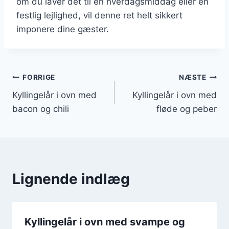
om du laver det til en hverdagsmiddag eller en
festlig lejlighed, vil denne ret helt sikkert
imponere dine gæster.
Indlægsnavigation
FORRIGE
NÆSTE
Kyllingelår i ovn med
Kyllingelår i ovn med
bacon og chili
fløde og peber
Lignende indlæg
Kyllingelår i ovn med svampe og