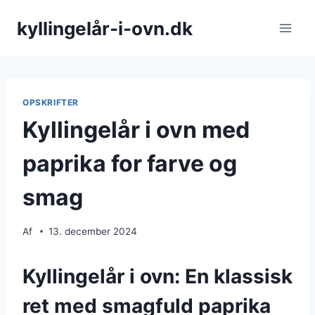
Fortsæt
kyllingelår-i-ovn.dk
til
indhold
OPSKRIFTER
Kyllingelår i ovn med
paprika for farve og
smag
Af
13. december 2024
Kyllingelår i ovn: En klassisk
ret med smagfuld paprika