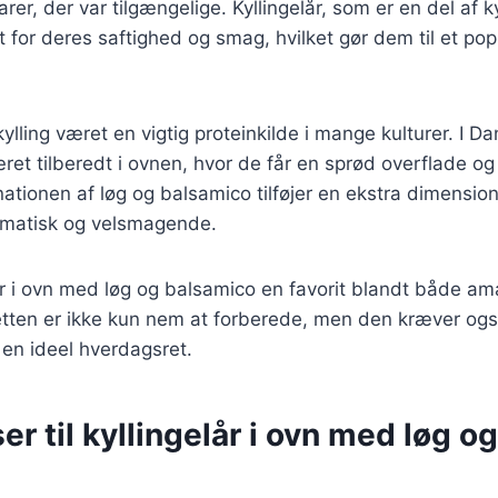
er, der var tilgængelige. Kyllingelår, som er en del af k
 for deres saftighed og smag, hvilket gør dem til et pop
kylling været en vigtig proteinkilde i mange kulturer. I D
æret tilberedt i ovnen, hvor de får en sprød overflade og
tionen af løg og balsamico tilføjer en ekstra dimension t
omatisk og velsmagende.
lår i ovn med løg og balsamico en favorit blandt både a
etten er ikke kun nem at forberede, men den kræver ogs
l en ideel hverdagsret.
er til kyllingelår i ovn med løg og