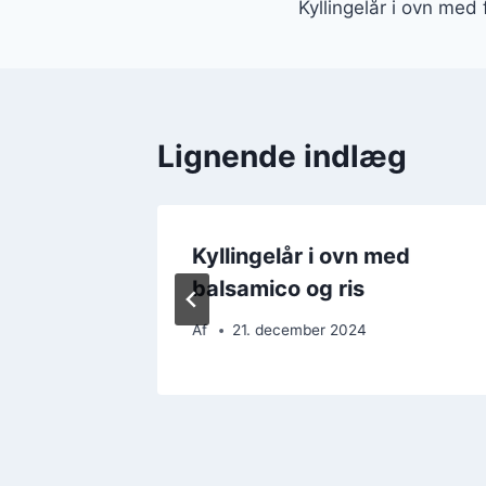
Kyllingelår i ovn med
Lignende indlæg
ed
Kyllingelår i ovn med
auce
balsamico og ris
Af
21. december 2024