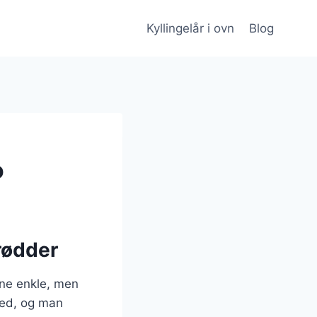
Kyllingelår i ovn
Blog
o
 rødder
nne enkle, men
hed, og man