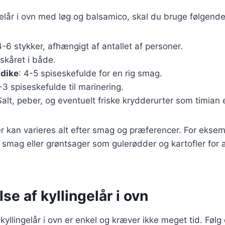
ngelår i ovn med løg og balsamico, skal du bruge følgende
4-6 stykker, afhængigt af antallet af personer.
 skåret i både.
dike
: 4-5 spiseskefulde for en rig smag.
2-3 spiseskefulde til marinering.
Salt, peber, og eventuelt friske krydderurter som timian 
r kan varieres alt efter smag og præferencer. For eksemp
a smag eller grøntsager som gulerødder og kartofler for a
se af kyllingelår i ovn
yllingelår i ovn er enkel og kræver ikke meget tid. Følg d