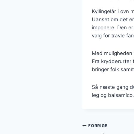
Kyllingelår i ovn 
Uanset om det er
imponere. Den er 
valg for travle fam
Med muligheden f
Fra krydderurter 
bringer folk sam
Så næste gang du 
løg og balsamico.
Indlægsnavi
FORRIGE