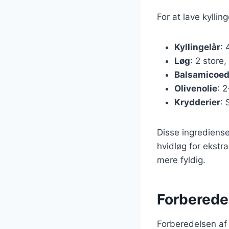
For at lave kylli
Kyllingelår
: 
Løg
: 2 store,
Balsamicoed
Olivenolie
: 
Krydderier
: 
Disse ingrediense
hvidløg for ekstr
mere fyldig.
Forberedel
Forberedelsen af k