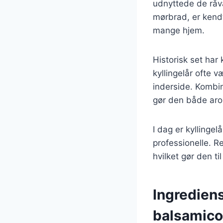
udnyttede de råvar
mørbrad, er kendt
mange hjem.
Historisk set har 
kyllingelår ofte v
inderside. Kombina
gør den både ar
I dag er kyllinge
professionelle. R
hvilket gør den ti
Ingrediens
balsamico