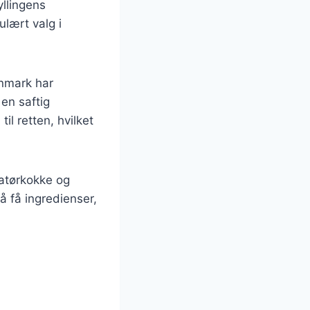
yllingens
ulært valg i
anmark har
 en saftig
il retten, hvilket
matørkokke og
å få ingredienser,