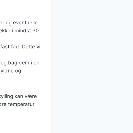
ber og eventuelle
række i mindst 30
ast fad. Dette vil
e og bag dem i en
gyldne og
kylling kan være
ndre temperatur