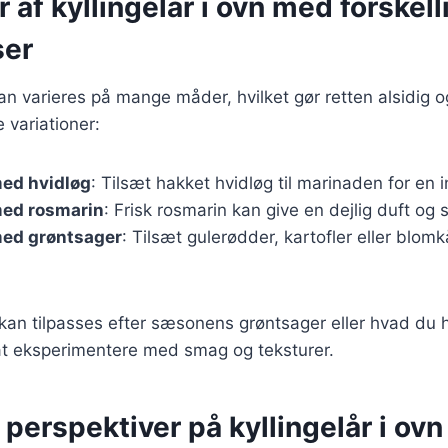
r af kyllingelår i ovn med forskell
ser
kan varieres på mange måder, hvilket gør retten alsidig og
 variationer:
med hvidløg
: Tilsæt hakket hvidløg til marinaden for en 
med rosmarin
: Frisk rosmarin kan give en dejlig duft og s
med grøntsager
: Tilsæt gulerødder, kartofler eller blomkå
 kan tilpasses efter sæsonens grøntsager eller hvad du
t eksperimentere med smag og teksturer.
 perspektiver på kyllingelår i ovn