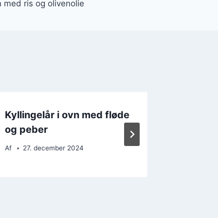
n med ris og olivenolie
Kyllingelår i ovn med fløde
Kylling
og peber
rosmar
Af
27. december 2024
Af
15. 