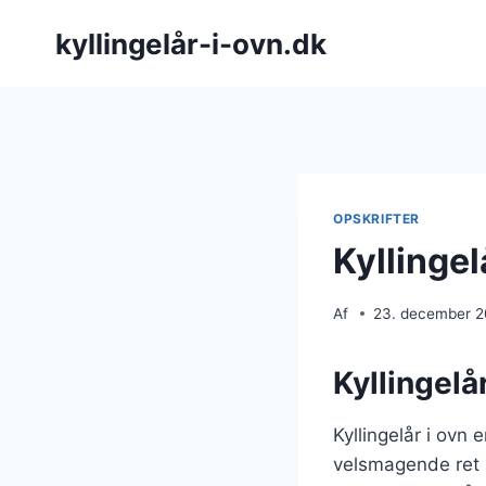
Fortsæt
kyllingelår-i-ovn.dk
til
indhold
OPSKRIFTER
Kyllingel
Af
23. december 
Kyllingelå
Kyllingelår i ovn
velsmagende ret 