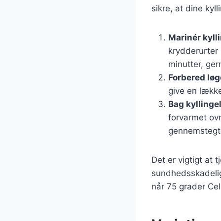
sikre, at dine kyll
Marinér kyll
krydderurter 
minutter, ge
Forbered lø
give en lække
Bag kyllinge
forvarmet ovn
gennemstegt
Det er vigtigt at
sundhedsskadeligt
når 75 grader Cel