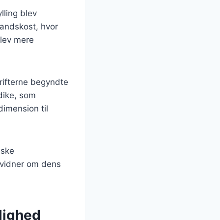
ylling blev
mandskost, hvor
blev mere
krifterne begyndte
dike, som
dimension til
nske
t vidner om dens
jlighed