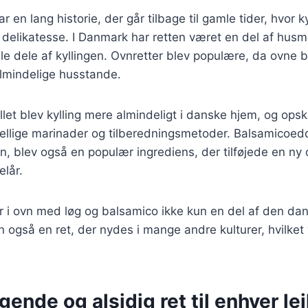
ar en lang historie, der går tilbage til gamle tider, hvor k
 delikatesse. I Danmark har retten været en del af hus
e dele af kyllingen. Ovnretter blev populære, da ovne 
almindelige husstande.
allet blev kylling mere almindeligt i danske hjem, og ops
kellige marinader og tilberedningsmetoder. Balsamicoed
en, blev også en populær ingrediens, der tilføjede en ny 
elår.
lår i ovn med løg og balsamico ikke kun en del af den da
 også en ret, der nydes i mange andre kulturer, hvilke
ende og alsidig ret til enhver le