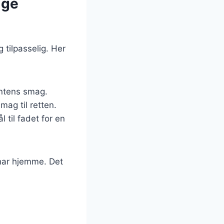
ige
 tilpasselig. Her
intens smag.
mag til retten.
l til fadet for en
 har hjemme. Det