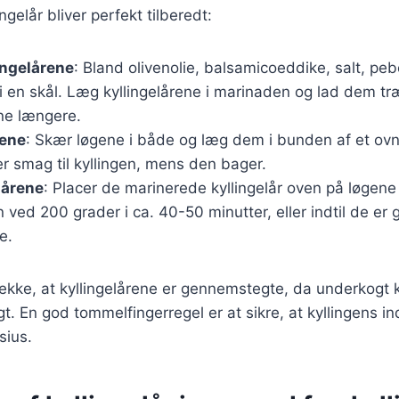
ingelår bliver perfekt tilberedt:
ingelårene
: Bland olivenolie, balsamicoeddike, salt, pe
i en skål. Læg kyllingelårene i marinaden og lad dem t
rne længere.
gene
: Skær løgene i både og læg dem i bunden af et ovnf
r smag til kyllingen, mens den bager.
lårene
: Placer de marinerede kyllingelår oven på løgen
 ved 200 grader i ca. 40-50 minutter, eller indtil de er 
e.
 tjekke, at kyllingelårene er gennemstegte, da underkogt 
. En god tommelfingerregel er at sikre, at kyllingens i
sius.