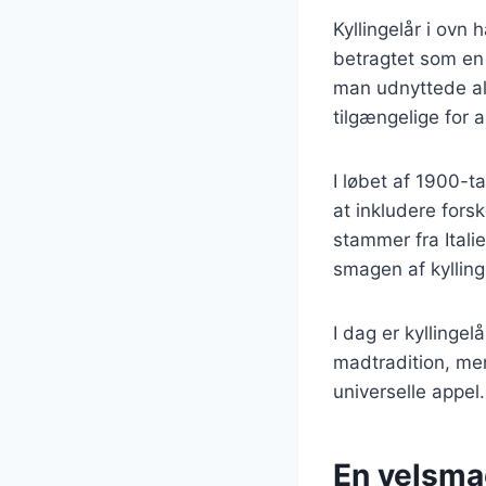
Kyllingelår i ovn h
betragtet som en
man udnyttede all
tilgængelige for 
I løbet af 1900-t
at inkludere fors
stammer fra Itali
smagen af kylling
I dag er kyllinge
madtradition, men
universelle appel.
En velsmag