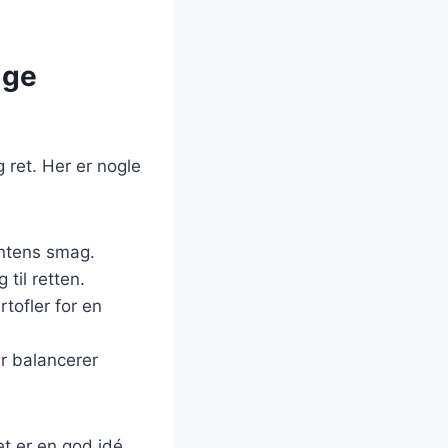
ige
g ret. Her er nogle
intens smag.
 til retten.
tofler for en
er balancerer
et er en god idé