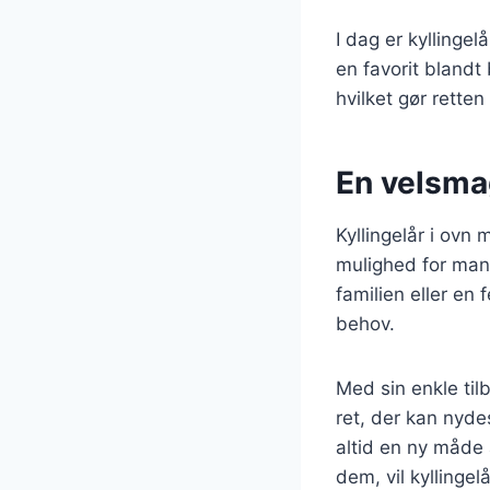
I dag er kyllingel
en favorit blandt
hvilket gør rette
En velsmag
Kyllingelår i ovn
mulighed for mang
familien eller en
behov.
Med sin enkle til
ret, der kan nydes
altid en ny måde 
dem, vil kyllingel