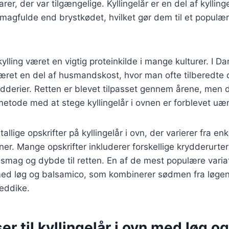
er, der var tilgængelige. Kyllingelår er en del af kylling
magfulde end brystkødet, hvilket gør dem til et populær
kylling været en vigtig proteinkilde i mange kulturer. I D
 været en del af husmandskost, hvor man ofte tilberedt
dderier. Retten er blevet tilpasset gennem årene, men 
tode med at stege kyllingelår i ovnen er forblevet uæ
allige opskrifter på kyllingelår i ovn, der varierer fra enk
er. Mange opskrifter inkluderer forskellige krydderurte
ra smag og dybde til retten. En af de mest populære varia
n med løg og balsamico, som kombinerer sødmen fra løg
eddike.
er til kyllingelår i ovn med løg og