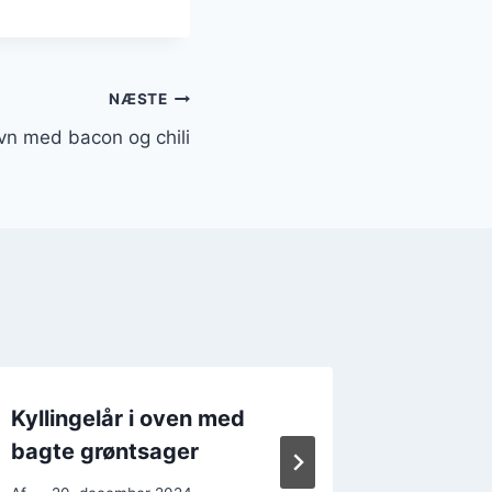
NÆSTE
 ovn med bacon og chili
Kyllingelår i oven med
Kylling
bagte grøntsager
tomats