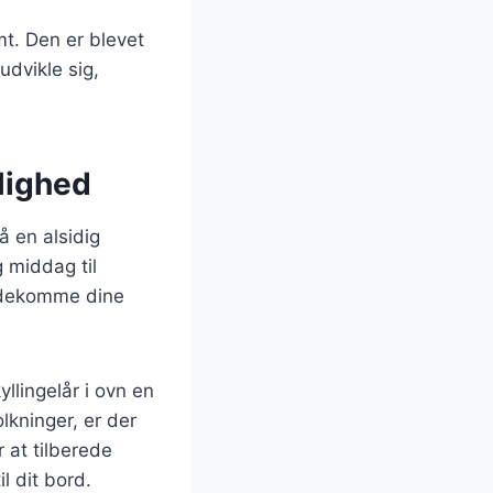
mt. Den er blevet
udvikle sig,
jlighed
å en alsidig
 middag til
imødekomme dine
llingelår i ovn en
lkninger, er der
 at tilberede
l dit bord.