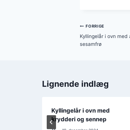
Indlægsnavi
FORRIGE
Kyllingelår i ovn med
sesamfrø
Lignende indlæg
ed
Kyllingelår i ovn med
g
krydderi og sennep