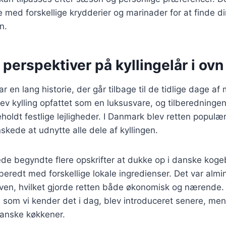
 med forskellige krydderier og marinader for at finde di
n.
 perspektiver på kyllingelår i ovn
har en lang historie, der går tilbage til de tidlige dage af
v kylling opfattet som en luksusvare, og tilberedningen a
eholdt festlige lejligheder. I Danmark blev retten populæ
ede at udnytte alle dele af kyllingen.
ede begyndte flere opskrifter at dukke op i danske koge
ilberedt med forskellige lokale ingredienser. Det var almi
aven, hvilket gjorde retten både økonomisk og nærende.
som vi kender det i dag, blev introduceret senere, men 
danske køkkener.