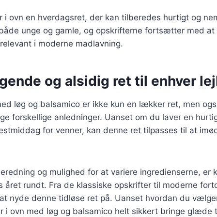
år i ovn en hverdagsret, der kan tilberedes hurtigt og ne
 både unge og gamle, og opskrifterne fortsætter med at 
n relevant i moderne madlavning.
ende og alsidig ret til enhver le
 med løg og balsamico er ikke kun en lækker ret, men ogs
e forskellige anledninger. Uanset om du laver en hurtig
 festmiddag for venner, kan denne ret tilpasses til at 
beredning og mulighed for at variere ingredienserne, er ky
 året rundt. Fra de klassiske opskrifter til moderne forto
at nyde denne tidløse ret på. Uanset hvordan du vælger
år i ovn med løg og balsamico helt sikkert bringe glæde ti