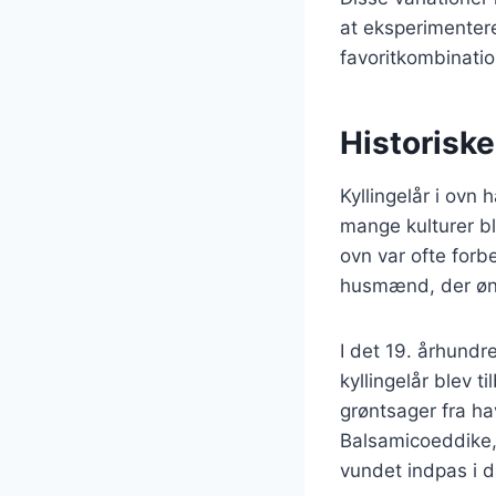
at eksperimentere
favoritkombinatio
Historiske
Kyllingelår i ovn 
mange kulturer ble
ovn var ofte forb
husmænd, der ønsk
I det 19. århundr
kyllingelår blev t
grøntsager fra h
Balsamicoeddike, 
vundet indpas i 