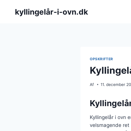
Fortsæt
kyllingelår-i-ovn.dk
til
indhold
OPSKRIFTER
Kyllingel
Af
11. december 2
Kyllingelå
Kyllingelår i ovn
velsmagende ret 