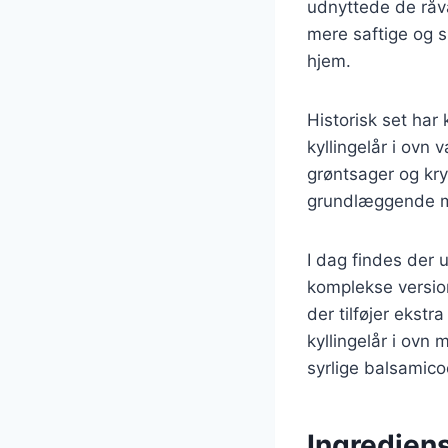
udnyttede de råvar
mere saftige og s
hjem.
Historisk set har 
kyllingelår i ovn
grøntsager og kry
grundlæggende me
I dag findes der ut
komplekse version
der tilføjer ekst
kyllingelår i ov
syrlige balsamico
Ingrediens