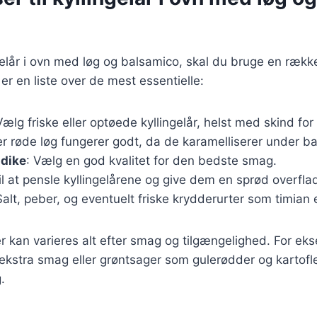
ngelår i ovn med løg og balsamico, skal du bruge en rækk
er en liste over de mest essentielle:
Vælg friske eller optøede kyllingelår, helst med skind fo
ler røde løg fungerer godt, da de karamelliserer under b
dike
: Vælg en god kvalitet for den bedste smag.
Til at pensle kyllingelårene og give dem en sprød overfla
Salt, peber, og eventuelt friske krydderurter som timian 
r kan varieres alt efter smag og tilgængelighed. For ek
r ekstra smag eller grøntsager som gulerødder og kartofle
.