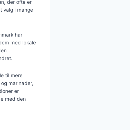
en, der ofte er
t valg i mange
anmark har
e dem med lokale
den
ndret.
le til mere
r og marinader,
tioner er
ene med den