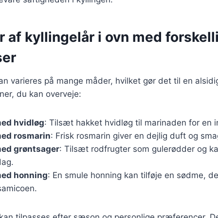
r af kyllingelår i ovn med forskell
ser
kan varieres på mange måder, hvilket gør det til en alsidi
ner, du kan overveje:
med hvidløg
: Tilsæt hakket hvidløg til marinaden for en 
med rosmarin
: Frisk rosmarin giver en dejlig duft og smag
med grøntsager
: Tilsæt rodfrugter som gulerødder og kar
dag.
med honning
: En smule honning kan tilføje en sødme, d
lsamicoen.
 kan tilpasses efter sæson og personlige præferencer. D