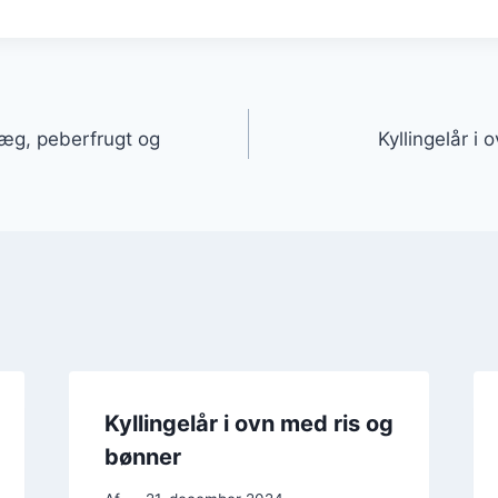
gation
 æg, peberfrugt og
Kyllingelår i
Kyllingelår i ovn med ris og
bønner