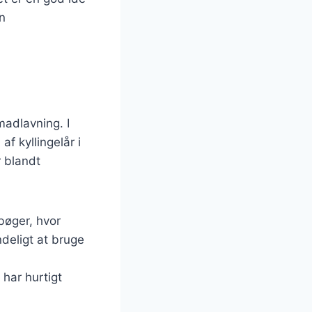
n
 madlavning. I
f kyllingelår i
r blandt
bøger, hvor
ndeligt at bruge
har hurtigt