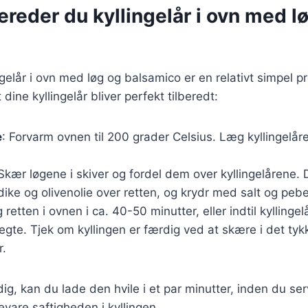
ereder du kyllingelår i ovn med l
ngelår i ovn med løg og balsamico er en relativt simpel p
at dine kyllingelår bliver perfekt tilberedt:
e
: Forvarm ovnen til 200 grader Celsius. Læg kyllingelåre
 Skær løgene i skiver og fordel dem over kyllingelårene. 
ke og olivenolie over retten, og krydr med salt og pebe
g retten i ovnen i ca. 40-50 minutter, eller indtil kyllinge
te. Tjek om kyllingen er færdig ved at skære i det tyk
r.
dig, kan du lade den hvile i et par minutter, inden du se
vare saftigheden i kyllingen.