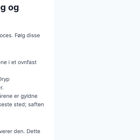
øg og
roces. Følg disse
ne i et ovnfast
Dryp
r.
lårene er gyldne
keste sted; saften
rverer den. Dette