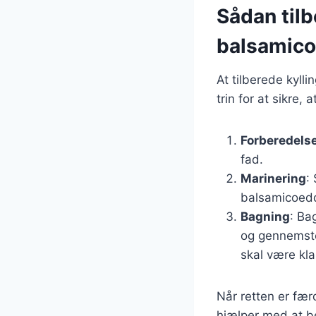
Sådan tilb
balsamico
At tilberede kylli
trin for at sikre, 
Forberedels
fad.
Marinering
:
balsamicoeddi
Bagning
: Ba
og gennemsteg
skal være kla
Når retten er fær
hjælper med at be