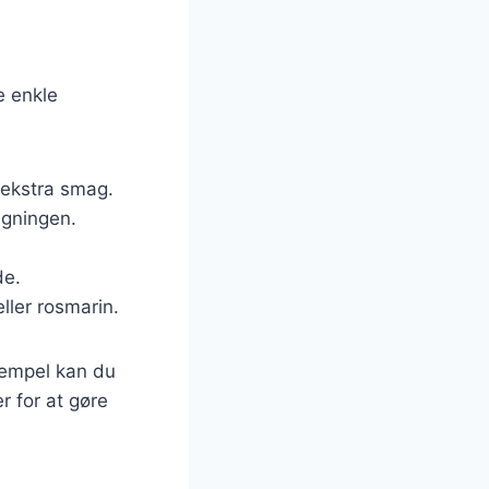
e enkle
r ekstra smag.
agningen.
de.
eller rosmarin.
sempel kan du
r for at gøre