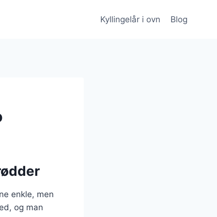
Kyllingelår i ovn
Blog
o
 rødder
nne enkle, men
hed, og man