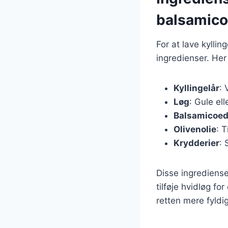
balsamico
For at lave kylli
ingredienser. Her 
Kyllingelår
: 
Løg
: Gule el
Balsamicoed
Olivenolie
: 
Krydderier
: 
Disse ingrediense
tilføje hvidløg fo
retten mere fyldig