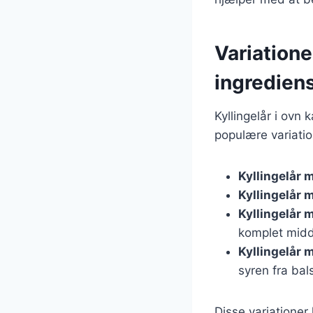
Variatione
ingredien
Kyllingelår i ovn 
populære variatio
Kyllingelår 
Kyllingelår 
Kyllingelår 
komplet mid
Kyllingelår 
syren fra ba
Disse variationer