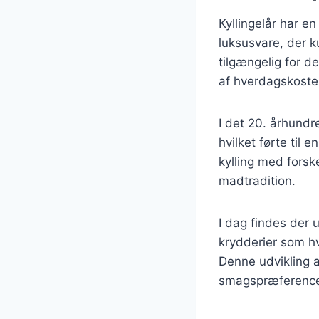
Kyllingelår har en
luksusvare, der k
tilgængelig for de
af hverdagskoste
I det 20. århund
hvilket førte til 
kylling med forsk
madtradition.
I dag findes der u
krydderier som hv
Denne udvikling a
smagspræference