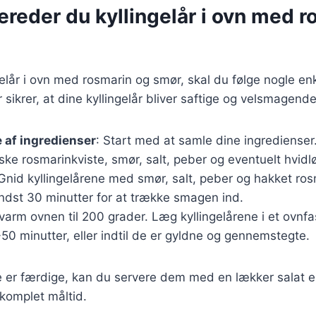
ereder du kyllingelår i ovn med 
gelår i ovn med rosmarin og smør, skal du følge nogle enk
 sikrer, at dine kyllingelår bliver saftige og velsmagende
 af ingredienser
: Start med at samle dine ingredienser
riske rosmarinkviste, smør, salt, peber og eventuelt hvidl
 Gnid kyllingelårene med smør, salt, peber og hakket ro
ndst 30 minutter for at trække smagen ind.
rvarm ovnen til 200 grader. Læg kyllingelårene i et ovnf
50 minutter, eller indtil de er gyldne og gennemstegte.
e er færdige, kan du servere dem med en lækker salat e
 komplet måltid.