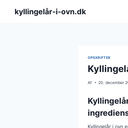
Fortsæt
kyllingelår-i-ovn.dk
til
indhold
OPSKRIFTER
Kyllinge
Af
20. december 
Kyllingelå
ingredien
Kyllingelår i ovn