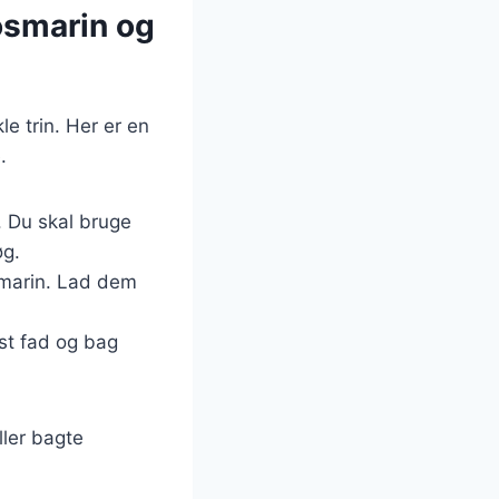
rosmarin og
le trin. Her er en
.
. Du skal bruge
øg.
smarin. Lad dem
ast fad og bag
ller bagte