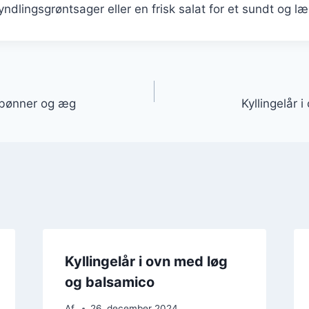
ndlingsgrøntsager eller en frisk salat for et sundt og læ
gation
d bønner og æg
Kyllingelår 
Kyllingelår i ovn med løg
og balsamico
Af
26. december 2024