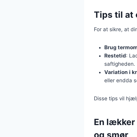
Tips til a
For at sikre, at d
Brug termom
Restetid
: La
saftigheden.
Variation i k
eller endda s
Disse tips vil hj
En lækker 
og smør