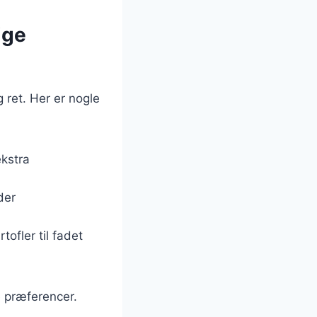
ige
g ret. Her er nogle
ekstra
 der
tofler til fadet
e præferencer.