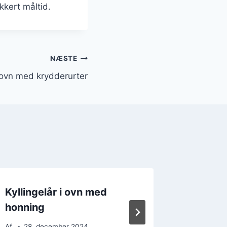
kkert måltid.
NÆSTE
i ovn med krydderurter
Kyllingelår i ovn med
Kylling
honning
hvidløg
Af
28. december 2024
Af
28. 