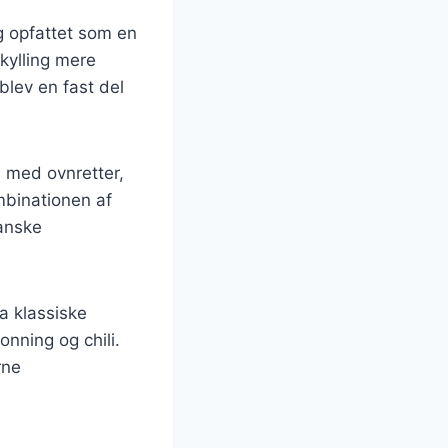
ng opfattet som en
 kylling mere
blev en fast del
 med ovnretter,
Kombinationen af
danske
ra klassiske
nning og chili.
rne