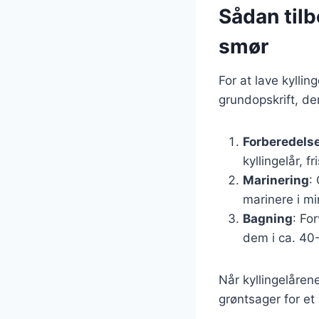
Sådan tilb
smør
For at lave kyllin
grundopskrift, der
Forberedelse
kyllingelår, f
Marinering
:
marinere i mi
Bagning
: Fo
dem i ca. 40-
Når kyllingelåren
grøntsager for et