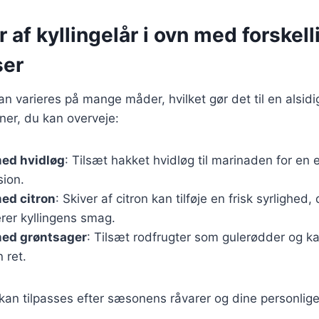
r af kyllingelår i ovn med forskell
ser
kan varieres på mange måder, hvilket gør det til en alsidi
ner, du kan overveje:
med hvidløg
: Tilsæt hakket hvidløg til marinaden for en 
ion.
med citron
: Skiver af citron kan tilføje en frisk syrlighed,
er kyllingens smag.
med grøntsager
: Tilsæt rodfrugter som gulerødder og kar
n ret.
 kan tilpasses efter sæsonens råvarer og dine personlig