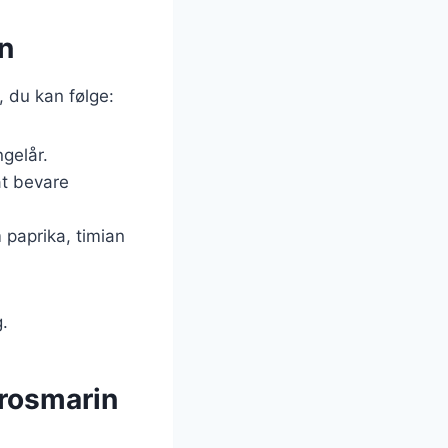
vn
s, du kan følge:
ngelår.
at bevare
 paprika, timian
g.
 rosmarin