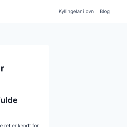
Kyllingelår i ovn
Blog
r
fulde
e ret er kendt for