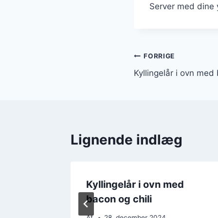
Server med dine y
Indlægsnavi
FORRIGE
Kyllingelår i ovn me
Lignende indlæg
ed
Kyllingelår i ovn med
r
bacon og chili
Af
28. december 2024