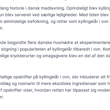
 lang historie i dansk madlavning. Oprindeligt blev kylli
un blev serveret ved særlige lejligheder. Med tiden blev
n almindelige befolkning, og retter som kyllingelår i ovn 
n.
rede begyndte flere danske husmødre at eksperimentere
en stigning i populariteten af kyllingelår tilberedt i ovn. 
ellige krydderurter og smagsgivere blev en del af den 
tallige opskrifter på kyllingelår i ovn, der inkluderer alt f
idløg og rosmarin til mere eksotiske ingredienser som ho
f opskrifter viser, hvordan retten har tilpasset sig mode
r.