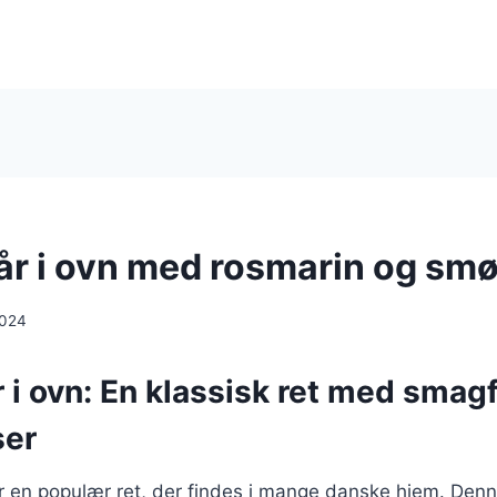
lår i ovn med rosmarin og smø
2024
r i ovn: En klassisk ret med smag
ser
 er en populær ret, der findes i mange danske hjem. Denn