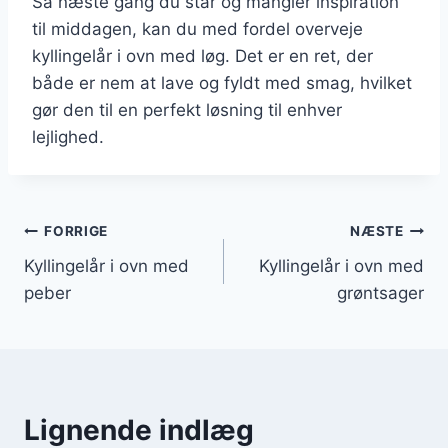
Så næste gang du står og mangler inspiration
til middagen, kan du med fordel overveje
kyllingelår i ovn med løg. Det er en ret, der
både er nem at lave og fyldt med smag, hvilket
gør den til en perfekt løsning til enhver
lejlighed.
Indlægsnavigation
FORRIGE
NÆSTE
Kyllingelår i ovn med
Kyllingelår i ovn med
peber
grøntsager
Lignende indlæg