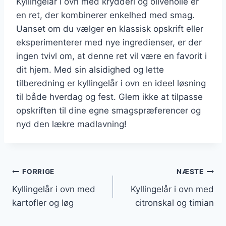
Kyllingelår i ovn med krydderi og olivenolie er
en ret, der kombinerer enkelhed med smag.
Uanset om du vælger en klassisk opskrift eller
eksperimenterer med nye ingredienser, er der
ingen tvivl om, at denne ret vil være en favorit i
dit hjem. Med sin alsidighed og lette
tilberedning er kyllingelår i ovn en ideel løsning
til både hverdag og fest. Glem ikke at tilpasse
opskriften til dine egne smagspræferencer og
nyd den lækre madlavning!
Indlægsnavigation
FORRIGE
NÆSTE
Kyllingelår i ovn med
Kyllingelår i ovn med
kartofler og løg
citronskal og timian