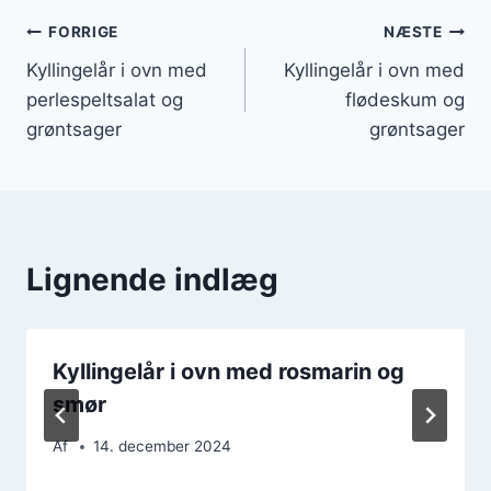
Indlægsnavigation
FORRIGE
NÆSTE
Kyllingelår i ovn med
Kyllingelår i ovn med
perlespeltsalat og
flødeskum og
grøntsager
grøntsager
Lignende indlæg
Kyllingelår i ovn med rosmarin og
smør
Af
14. december 2024