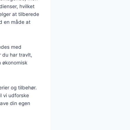
dienser, hvilket
lger at tilberede
tid en måde at
eredes med
 du har travlt,
en økonomisk
rier og tilbehør.
il vi udforske
 lave din egen