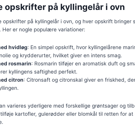
e opskrifter på kyllingelår i ovn
e opskrifter på kyllingelår i ovn, og hver opskrift bringer
 Her er nogle populære variationer:
med hvidløg
: En simpel opskrift, hvor kyllingelårene ma
enolie og krydderurter, hvilket giver en intens smag.
med rosmarin
: Rosmarin tilføjer en aromatisk duft og sm
er kyllingens saftighed perfekt.
med citron
: Citronsaft og citronskal giver en friskhed, d
llingen.
an varieres yderligere med forskellige grøntsager og tilb
lføje kartofler, gulerødder eller blomkål til retten for 
e.