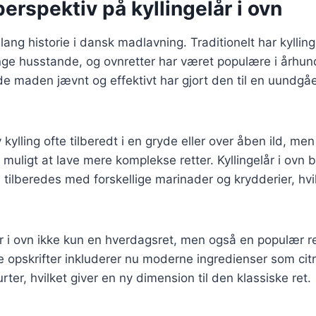
perspektiv på kyllingelår i ovn
 lang historie i dansk madlavning. Traditionelt har kyllin
ange husstande, og ovnretter har været populære i århu
ede maden jævnt og effektivt har gjort den til en uundgåe
 kylling ofte tilberedt i en gryde eller over åben ild, m
muligt at lave mere komplekse retter. Kyllingelår i ovn b
 tilberedes med forskellige marinader og krydderier, hvil
år i ovn ikke kun en hverdagsret, men også en populær ret 
e opskrifter inkluderer nu moderne ingredienser som citr
rter, hvilket giver en ny dimension til den klassiske ret.