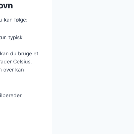
 ovn
du kan følge:
ur, typisk
, kan du bruge et
ader Celsius.
en over kan
ilbereder