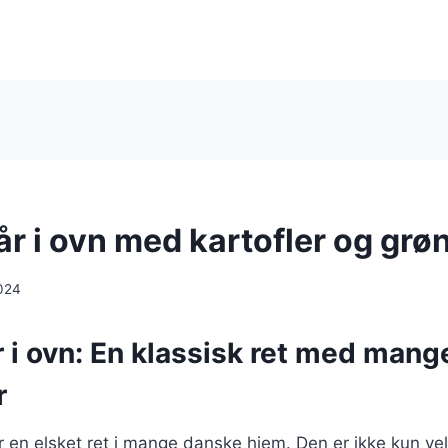
år i ovn med kartofler og grø
024
r i ovn: En klassisk ret med mang
r
 er en elsket ret i mange danske hjem. Den er ikke kun 