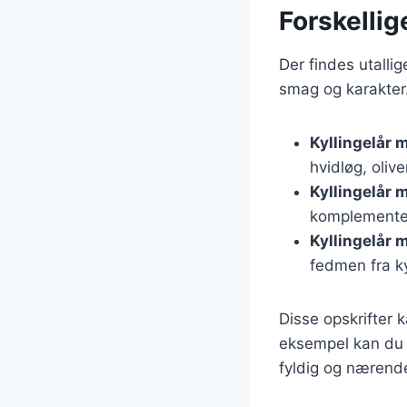
Forskellig
Der findes utallig
smag og karakter.
Kyllingelår 
hvidløg, oliv
Kyllingelår 
komplementer
Kyllingelår 
fedmen fra ky
Disse opskrifter k
eksempel kan du ti
fyldig og nærend