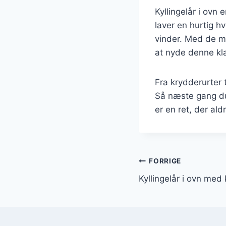
Kyllingelår i ovn 
laver en hurtig h
vinder. Med de ma
at nyde denne kla
Fra krydderurter 
Så næste gang du s
er en ret, der ald
Indlægsnavi
FORRIGE
Kyllingelår i ovn med