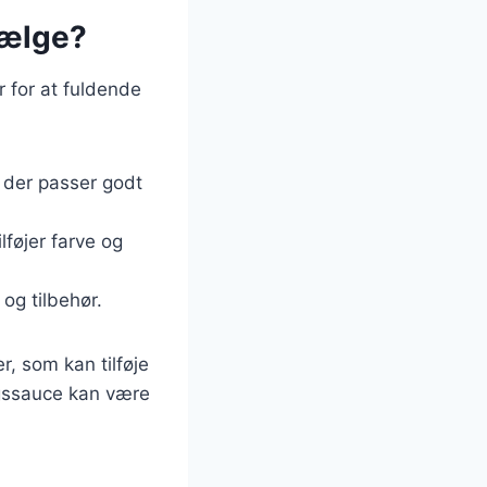
 vælge?
ør for at fuldende
, der passer godt
lføjer farve og
 og tilbehør.
, som kan tilføje
øgssauce kan være