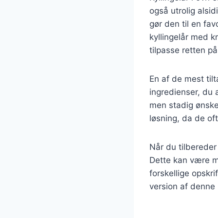
også utrolig alsi
gør den til en fa
kyllingelår med k
tilpasse retten på
En af de mest til
ingredienser, du a
men stadig ønske
løsning, da de of
Når du tilbereder 
Dette kan være med
forskellige opskri
version af denne 