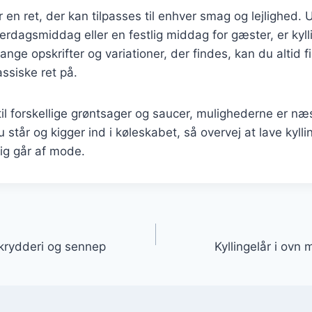
er en ret, der kan tilpasses til enhver smag og lejlighed
verdagsmiddag eller en festlig middag for gæster, er kyll
nge opskrifter og variationer, der findes, kan du altid
ssiske ret på.
til forskellige grøntsager og saucer, mulighederne er næ
tår og kigger ind i køleskabet, så overvej at lave kyllin
rig går af mode.
gation
 krydderi og sennep
Kyllingelår i ovn