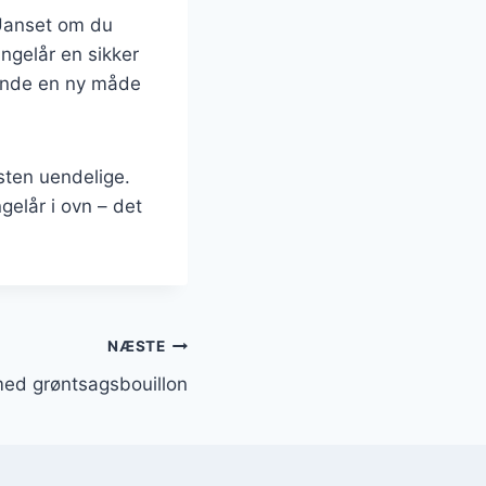
. Uanset om du
ingelår en sikker
 finde en ny måde
sten uendelige.
gelår i ovn – det
NÆSTE
 med grøntsagsbouillon