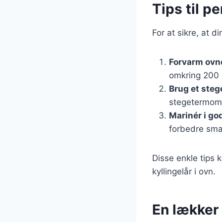
Tips til pe
For at sikre, at di
Forvarm ovn
omkring 200 
Brug et ste
stegetermome
Marinér i god
forbedre sma
Disse enkle tips 
kyllingelår i ovn.
En lækker 