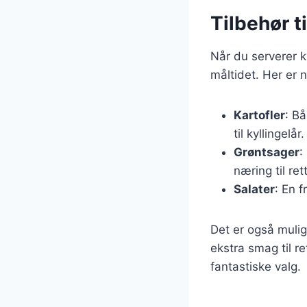
Tilbehør t
Når du serverer ky
måltidet. Her er 
Kartofler
: Bå
til kyllingelår.
Grøntsager
:
næring til ret
Salater
: En f
Det er også mulig
ekstra smag til r
fantastiske valg.