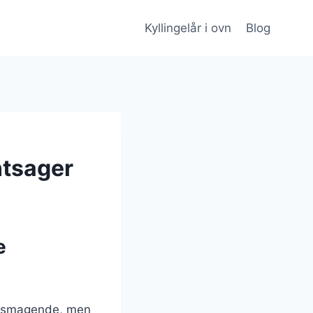
Kyllingelår i ovn
Blog
ntsager
e
velsmagende, men