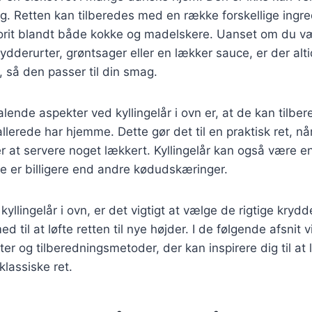
dig. Retten kan tilberedes med en række forskellige ingre
vorit blandt både kokke og madelskere. Uanset om du væ
rydderurter, grøntsager eller en lækker sauce, er der al
, så den passer til din smag.
talende aspekter ved kyllingelår i ovn er, at de kan tilb
llerede har hjemme. Dette gør det til en praktisk ret, når
r at servere noget lækkert. Kyllingelår kan også være 
te er billigere end andre kødudskæringer.
kyllingelår i ovn, er det vigtigt at vælge de rigtige krydde
 til at løfte retten til nye højder. I de følgende afsnit v
fter og tilberedningsmetoder, der kan inspirere dig til at
klassiske ret.