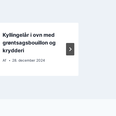
Kyllingelår i ovn med
Kyllinge
grøntsagsbouillon og
og peb
krydderi
Af
22. 
Af
28. december 2024