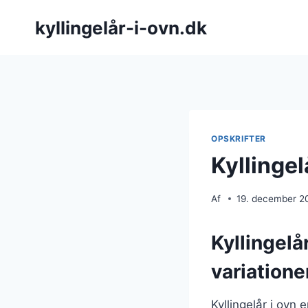
Fortsæt
kyllingelår-i-ovn.dk
til
indhold
OPSKRIFTER
Kyllingel
Af
19. december 2
Kyllingelå
variatione
Kyllingelår i ovn