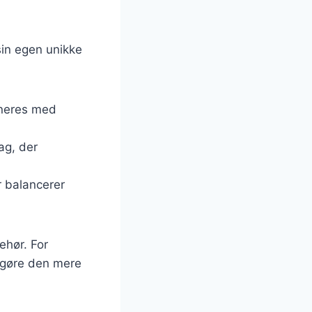
 sin egen unikke
rineres med
ag, der
er balancerer
ehør. For
at gøre den mere