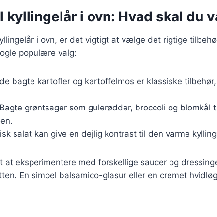
il kyllingelår i ovn: Hvad skal du
llingelår i ovn, er det vigtigt at vælge det rigtige tilbeh
nogle populære valg:
de bagte kartofler og kartoffelmos er klassiske tilbehør
 Bagte grøntsager som gulerødder, broccoli og blomkål ti
ten.
risk salat kan give en dejlig kontrast til den varme kylling
t at eksperimentere med forskellige saucer og dressinger
etten. En simpel balsamico-glasur eller en cremet hvidl