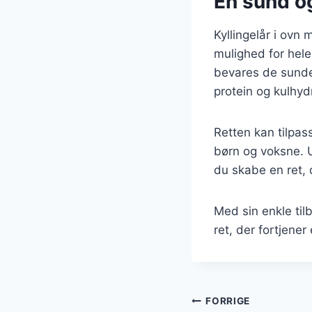
En sund og
Kyllingelår i ovn
mulighed for hele 
bevares de sunde
protein og kulhyd
Retten kan tilpass
børn og voksne. U
du skabe en ret, 
Med sin enkle til
ret, der fortjene
Indlægsnavi
FORRIGE