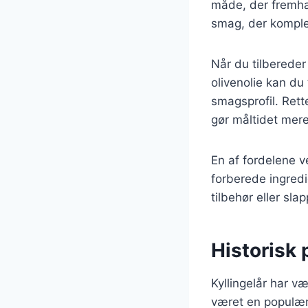
måde, der fremhæv
smag, der komple
Når du tilbereder 
olivenolie kan du
smagsprofil. Rett
gør måltidet mere 
En af fordelene v
forberede ingred
tilbehør eller sla
Historisk 
Kyllingelår har v
været en populær 