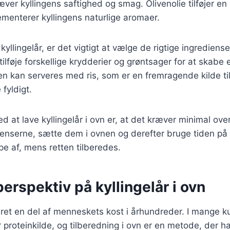
er kyllingens saftighed og smag. Olivenolie tilføjer en r
menterer kyllingens naturlige aromaer.
kyllingelår, er det vigtigt at vælge de rigtige ingrediens
 tilføje forskellige krydderier og grøntsager for at skab
en kan serveres med ris, som er en fremragende kilde ti
fyldigt.
ed at lave kyllingelår i ovn er, at det kræver minimal ov
ienserne, sætte dem i ovnen og derefter bruge tiden på
ppe af, mens retten tilberedes.
perspektiv på kyllingelår i ovn
æret en del af menneskets kost i århundreder. I mange kul
proteinkilde, og tilberedning i ovn er en metode, der ha