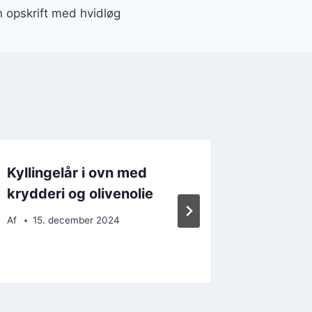
vn opskrift med hvidløg
Kyllingelår i ovn med
Kylling
krydderi og olivenolie
oliveno
Af
15. december 2024
Af
18. 