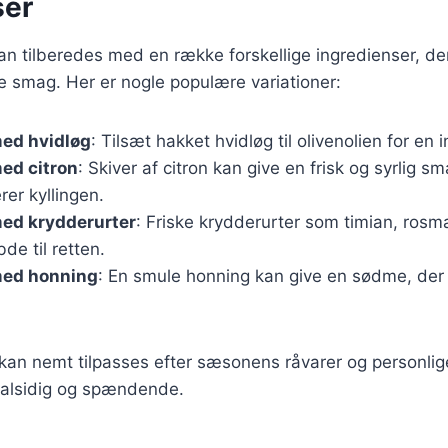
ser
kan tilberedes med en række forskellige ingredienser, der 
e smag. Her er nogle populære variationer:
med hvidløg
: Tilsæt hakket hvidløg til olivenolien for en
med citron
: Skiver af citron kan give en frisk og syrlig s
er kyllingen.
med krydderurter
: Friske krydderurter som timian, rosmar
bde til retten.
med honning
: En smule honning kan give en sødme, der
 kan nemt tilpasses efter sæsonens råvarer og personli
n alsidig og spændende.