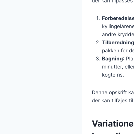
der kan tilpasses
Forberedelse
kyllingelåren
andre krydde
Tilberedning 
pakken for de
Bagning
: Pl
minutter, el
kogte ris.
Denne opskrift ka
der kan tilføjes 
Variatione