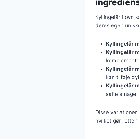
ingredien
Kyllingelår i ovn 
deres egen unikk
Kyllingelår 
Kyllingelår 
komplementer
Kyllingelår 
kan tilføje dy
Kyllingelår 
salte smage.
Disse variationer
hvilket gør rette