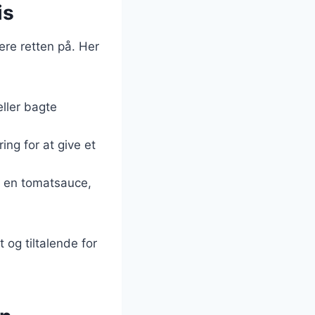
is
ere retten på. Her
ller bagte
ing for at give et
r en tomatsauce,
 og tiltalende for