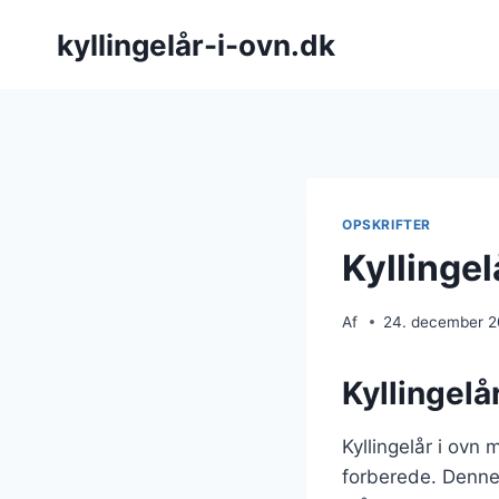
Fortsæt
kyllingelår-i-ovn.dk
til
indhold
OPSKRIFTER
Kyllingel
Af
24. december 
Kyllingelår
Kyllingelår i ovn
forberede. Denne 