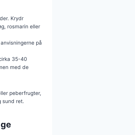
der. Krydr
øg, rosmarin eller
g anvisningerne på
 cirka 35-40
ammen med de
ler peberfrugter,
g sund ret.
ige