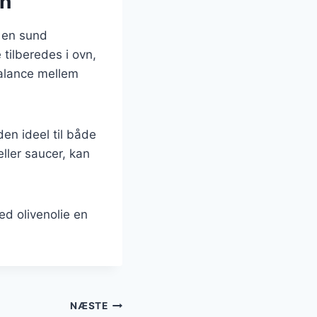
en
å en sund
e tilberedes i ovn,
balance mellem
den ideel til både
ller saucer, kan
ed olivenolie en
NÆSTE