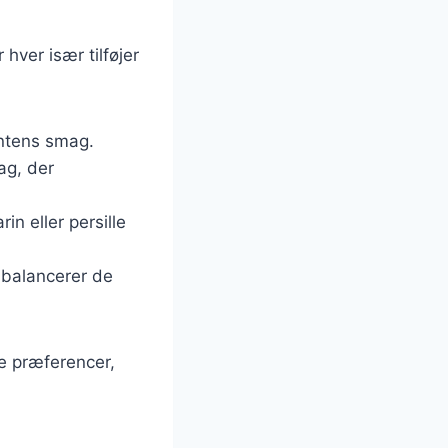
hver især tilføjer
 intens smag.
mag, der
in eller persille
 balancerer de
ge præferencer,