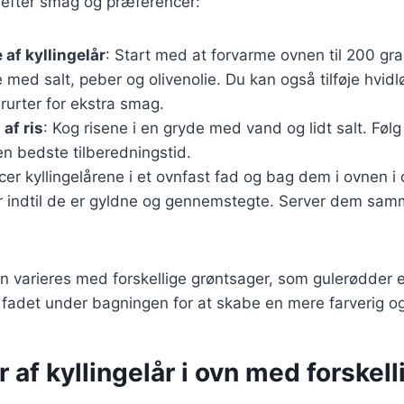
 efter smag og præferencer:
 af kyllingelår
: Start med at forvarme ovnen til 200 gra
e med salt, peber og olivenolie. Du kan også tilføje hvidl
rurter for ekstra smag.
af ris
: Kog risene i en gryde med vand og lidt salt. Føl
n bedste tilberedningstid.
acer kyllingelårene i et ovnfast fad og bag dem i ovnen i
ler indtil de er gyldne og gennemstegte. Server dem s
n varieres med forskellige grøntsager, som gulerødder el
til fadet under bagningen for at skabe en mere farverig o
r af kyllingelår i ovn med forskell