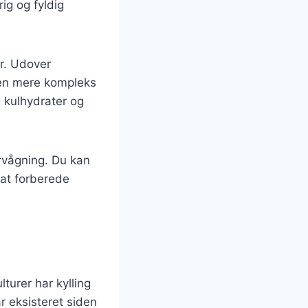
ig og fyldig
er. Udover
e en mere kompleks
l kulhydrater og
ervågning. Du kan
 at forberede
turer har kylling
r eksisteret siden