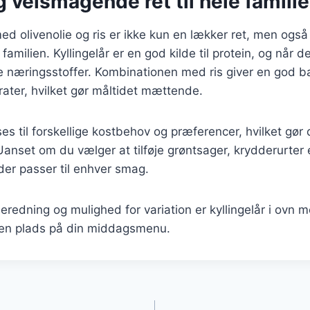
 velsmagende ret til hele famili
 med olivenolie og ris er ikke kun en lækker ret, men ogs
familien. Kyllingelår er en god kilde til protein, og når d
 næringsstoffer. Kombinationen med ris giver en god 
rater, hvilket gør måltidet mættende.
es til forskellige kostbehov og præferencer, hvilket gør 
anset om du vælger at tilføje grøntsager, krydderurter e
der passer til enhver smag.
beredning og mulighed for variation er kyllingelår i ovn m
r en plads på din middagsmenu.
gation