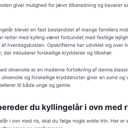
den giver mulighed for jævn tilberedning og bevarer sa
ingelår blevet en fast bestanddel af mange familiers m
har retter med kylling været forbundet med festlige lejli
 af hverdagskosten. Opskrifterne har udviklet sig over ti
 der inkluderer forskellige krydderier og tilbehør.
 med olivenolie er en moderne fortolkning af denne klassi
olivenolie og forskellige krydderurter giver en sund o
ellerer til både unge og gamle.
ereder du kyllingelår i ovn med r
gelår i ovn med ris, skal du følge nogle enkle trin. Her er