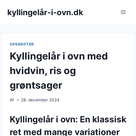
Fortsæt
kyllingelår-i-ovn.dk
til
indhold
OPSKRIFTER
Kyllingelår i ovn med
hvidvin, ris og
grøntsager
Af
28. december 2024
Kyllingelår i ovn: En klassisk
ret med mange variationer