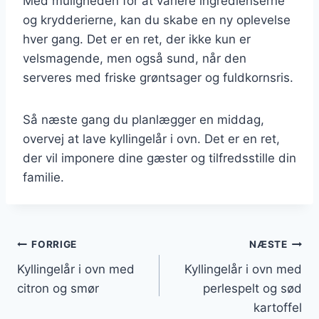
Med muligheden for at variere ingredienserne
og krydderierne, kan du skabe en ny oplevelse
hver gang. Det er en ret, der ikke kun er
velsmagende, men også sund, når den
serveres med friske grøntsager og fuldkornsris.
Så næste gang du planlægger en middag,
overvej at lave kyllingelår i ovn. Det er en ret,
der vil imponere dine gæster og tilfredsstille din
familie.
Indlægsnavigation
FORRIGE
NÆSTE
Kyllingelår i ovn med
Kyllingelår i ovn med
citron og smør
perlespelt og sød
kartoffel