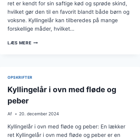
ret er kendt for sin saftige kød og sprøde skind,
hvilket gør den til en favorit blandt både børn og
voksne. Kyllingelår kan tilberedes på mange
forskellige måder, hvilket…
KYLLINGELÅR
LÆS MERE
I
OVN
MED
SYLTEDE
LØG,
OPSKRIFTER
PESTO
OG
Kyllingelår i ovn med fløde og
YOGHURT
peber
Af
20. december 2024
Kyllingelår i ovn med fløde og peber: En lækker
ret Kyllingelår i ovn med fløde og peber er en