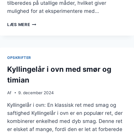
tilberedes på utallige måder, hvilket giver
mulighed for at eksperimentere med…
KYLLINGELÅR
LÆS MERE
I
OVN
MED
SVAMPE
OG
OPSKRIFTER
BACON
Kyllingelår i ovn med smør og
timian
Af
9. december 2024
Kyllingelår i ovn: En klassisk ret med smag og
saftighed Kyllingelår i ovn er en populær ret, der
kombinerer enkelhed med dyb smag. Denne ret
er elsket af mange, fordi den er let at forberede