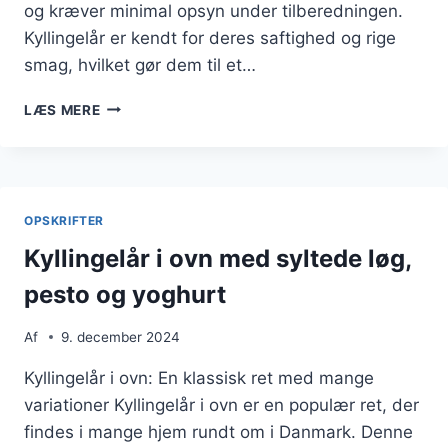
og kræver minimal opsyn under tilberedningen.
Kyllingelår er kendt for deres saftighed og rige
smag, hvilket gør dem til et…
KYLLINGELÅR
LÆS MERE
I
OVN
MED
SMØR
OG
OPSKRIFTER
TIMIAN
Kyllingelår i ovn med syltede løg,
pesto og yoghurt
Af
9. december 2024
Kyllingelår i ovn: En klassisk ret med mange
variationer Kyllingelår i ovn er en populær ret, der
findes i mange hjem rundt om i Danmark. Denne