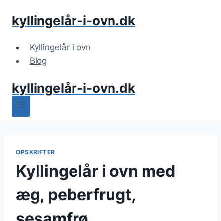
Fortsæt
kyllingelår-i-ovn.dk
til
indhold
Kyllingelår i ovn
Blog
kyllingelår-i-ovn.dk
OPSKRIFTER
Kyllingelår i ovn med
æg, peberfrugt,
sesamfrø