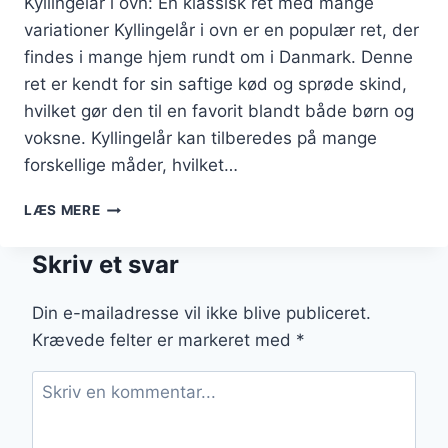
Kyllingelår i ovn: En klassisk ret med mange
variationer Kyllingelår i ovn er en populær ret, der
findes i mange hjem rundt om i Danmark. Denne
ret er kendt for sin saftige kød og sprøde skind,
hvilket gør den til en favorit blandt både børn og
voksne. Kyllingelår kan tilberedes på mange
forskellige måder, hvilket…
KYLLINGELÅR
LÆS MERE
I
OVN
Skriv et svar
MED
KRYDDERI
OG
Din e-mailadresse vil ikke blive publiceret.
SENNEP
Krævede felter er markeret med
*