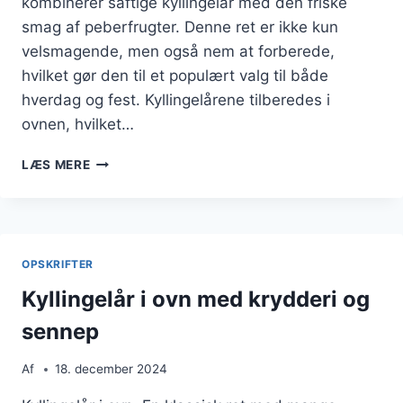
kombinerer saftige kyllingelår med den friske
smag af peberfrugter. Denne ret er ikke kun
velsmagende, men også nem at forberede,
hvilket gør den til et populært valg til både
hverdag og fest. Kyllingelårene tilberedes i
ovnen, hvilket…
KYLLINGELÅR
LÆS MERE
I
OVN
MED
PEBER
OPSKRIFTER
Kyllingelår i ovn med krydderi og
sennep
Af
18. december 2024