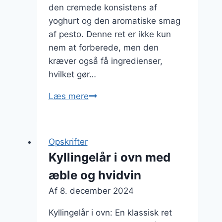
den cremede konsistens af
yoghurt og den aromatiske smag
af pesto. Denne ret er ikke kun
nem at forberede, men den
kræver også få ingredienser,
hvilket gør…
Kyllingelår
Læs mere
i
ovn
med
Opskrifter
yoghurt
Kyllingelår i ovn med
og
æble og hvidvin
pesto
Af
8. december 2024
Kyllingelår i ovn: En klassisk ret