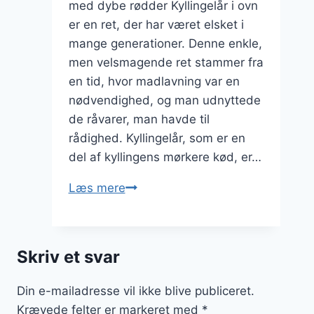
med dybe rødder Kyllingelår i ovn
er en ret, der har været elsket i
mange generationer. Denne enkle,
men velsmagende ret stammer fra
en tid, hvor madlavning var en
nødvendighed, og man udnyttede
de råvarer, man havde til
rådighed. Kyllingelår, som er en
del af kyllingens mørkere kød, er…
Kyllingelår
Læs mere
i
ovn
med
Skriv et svar
æble
og
Din e-mailadresse vil ikke blive publiceret.
hvidvin
Krævede felter er markeret med
*