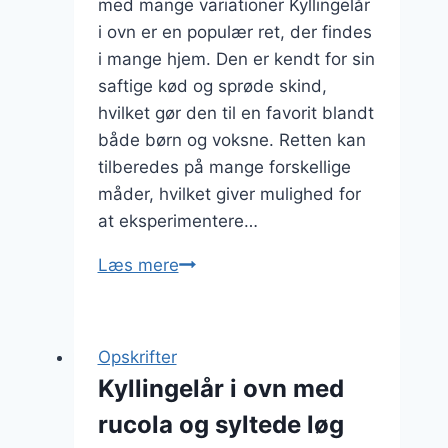
med mange variationer Kyllingelår
i ovn er en populær ret, der findes
i mange hjem. Den er kendt for sin
saftige kød og sprøde skind,
hvilket gør den til en favorit blandt
både børn og voksne. Retten kan
tilberedes på mange forskellige
måder, hvilket giver mulighed for
at eksperimentere…
Kyllingelår
Læs mere
i
ovn
med
Opskrifter
løg
Kyllingelår i ovn med
og
rucola og syltede løg
balsamico