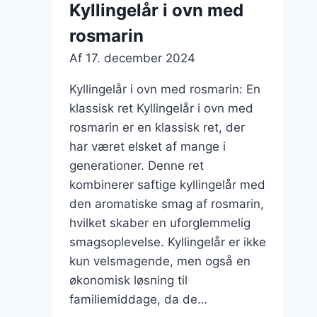
Kyllingelår i ovn med
og
rosmarin
syltede
løg
Af
17. december 2024
Kyllingelår i ovn med rosmarin: En
klassisk ret Kyllingelår i ovn med
rosmarin er en klassisk ret, der
har været elsket af mange i
generationer. Denne ret
kombinerer saftige kyllingelår med
den aromatiske smag af rosmarin,
hvilket skaber en uforglemmelig
smagsoplevelse. Kyllingelår er ikke
kun velsmagende, men også en
økonomisk løsning til
familiemiddage, da de…