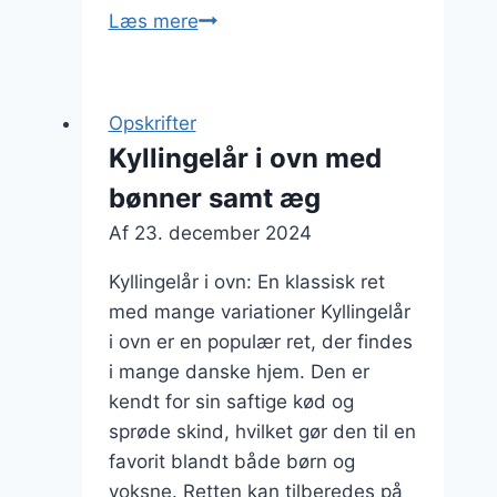
Kyllingelår
Læs mere
i
ovn
med
Opskrifter
rosmarin
Kyllingelår i ovn med
bønner samt æg
Af
23. december 2024
Kyllingelår i ovn: En klassisk ret
med mange variationer Kyllingelår
i ovn er en populær ret, der findes
i mange danske hjem. Den er
kendt for sin saftige kød og
sprøde skind, hvilket gør den til en
favorit blandt både børn og
voksne. Retten kan tilberedes på