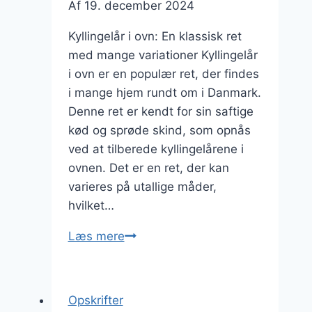
Af
19. december 2024
Kyllingelår i ovn: En klassisk ret
med mange variationer Kyllingelår
i ovn er en populær ret, der findes
i mange hjem rundt om i Danmark.
Denne ret er kendt for sin saftige
kød og sprøde skind, som opnås
ved at tilberede kyllingelårene i
ovnen. Det er en ret, der kan
varieres på utallige måder,
hvilket…
Kyllingelår
Læs mere
i
ovn
med
Opskrifter
rucola