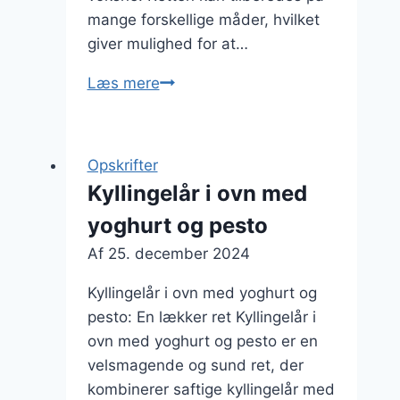
mange forskellige måder, hvilket
giver mulighed for at…
Kyllingelår
Læs mere
i
ovn
med
Opskrifter
bønner
Kyllingelår i ovn med
samt
yoghurt og pesto
æg
Af
25. december 2024
Kyllingelår i ovn med yoghurt og
pesto: En lækker ret Kyllingelår i
ovn med yoghurt og pesto er en
velsmagende og sund ret, der
kombinerer saftige kyllingelår med