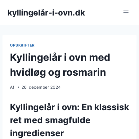
Fortsæt
kyllingelår-i-ovn.dk
til
indhold
OPSKRIFTER
Kyllingelår i ovn med
hvidløg og rosmarin
Af
26. december 2024
Kyllingelår i ovn: En klassisk
ret med smagfulde
ingredienser