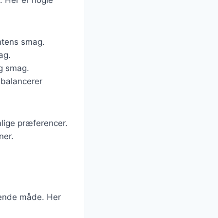
intens smag.
ag.
og smag.
 balancerer
lige præferencer.
ner.
ydende måde. Her