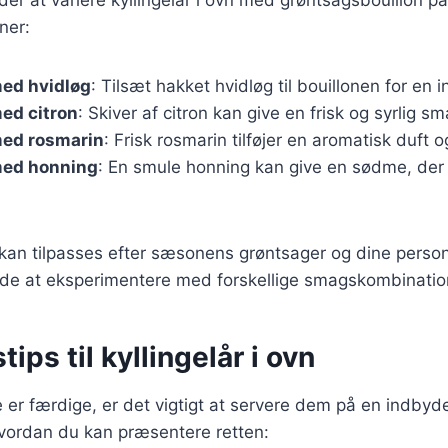
ner:
med hvidløg
: Tilsæt hakket hvidløg til bouillonen for en 
med citron
: Skiver af citron kan give en frisk og syrlig sm
med rosmarin
: Frisk rosmarin tilføjer en aromatisk duft 
med honning
: En smule honning kan give en sødme, der
 kan tilpasses efter sæsonens grøntsager og dine person
de at eksperimentere med forskellige smagskombinatio
ips til kyllingelår i ovn
e er færdige, er det vigtigt at servere dem på en indb
, hvordan du kan præsentere retten: