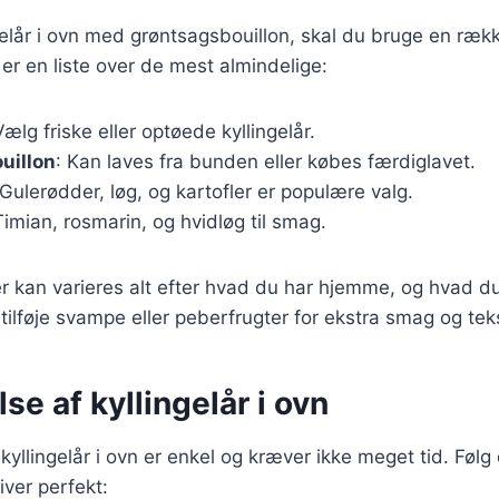
ngelår i ovn med grøntsagsbouillon, skal du bruge en ræk
 er en liste over de mest almindelige:
Vælg friske eller optøede kyllingelår.
uillon
: Kan laves fra bunden eller købes færdiglavet.
 Gulerødder, løg, og kartofler er populære valg.
Timian, rosmarin, og hvidløg til smag.
r kan varieres alt efter hvad du har hjemme, og hvad du
ilføje svampe eller peberfrugter for ekstra smag og teks
se af kyllingelår i ovn
yllingelår i ovn er enkel og kræver ikke meget tid. Følg d
liver perfekt: