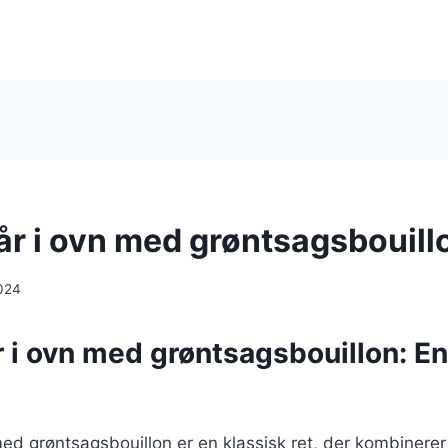
lår i ovn med grøntsagsbouill
024
r i ovn med grøntsagsbouillon: E
 med grøntsagsbouillon er en klassisk ret, der kombinerer