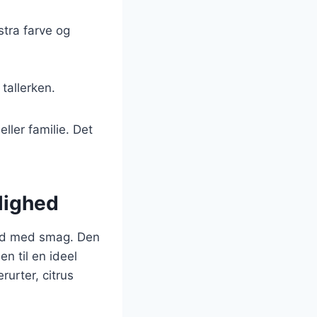
stra farve og
tallerken.
ller familie. Det
jlighed
hed med smag. Den
n til en ideel
urter, citrus