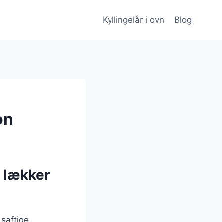
Kyllingelår i ovn
Blog
on
n lækker
 saftige