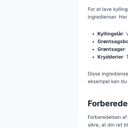
For at lave kylli
ingredienser. Her
Kyllingelår
: 
Grøntsagsbo
Grøntsager
:
Krydderier
: 
Disse ingrediense
eksempel kan du t
Forberedel
Forberedelsen af k
sikre, at din ret b