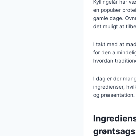
Kyllingelår har v
en populær protein
gamle dage. Ovnre
det muligt at til
I takt med at mad
for den almindeli
hvordan tradition
I dag er der mange
ingredienser, hvi
og præsentation.
Ingrediens
grøntsags