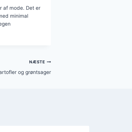
år af mode. Det er
 med minimal
 egen
NÆSTE
artofler og grøntsager