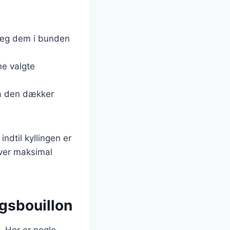
læg dem i bunden
ne valgte
så den dækker
ndtil kyllingen er
iver maksimal
agsbouillon
. Her er nogle