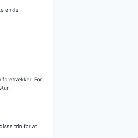
ke enkle
 foretrækker. For
tur.
isse trin for at