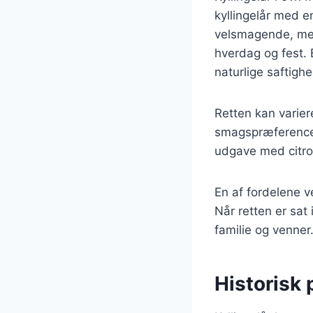
kyllingelår med e
velsmagende, men 
hverdag og fest. 
naturlige saftighe
Retten kan varier
smagspræferencer
udgave med citron 
En af fordelene v
Når retten er sat
familie og venner
Historisk 