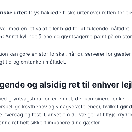
riske urter
: Drys hakkede friske urter over retten for ek
rver med en let salat eller brød for at fuldende måltidet.
n
: Anret kyllingelårene og grøntsagerne pænt på en stor 
on kan gøre en stor forskel, når du serverer for gæster e
agt tid og omtanke i måltidet.
ende og alsidig ret til enhver le
n med grøntsagsbouillon er en ret, der kombinerer enkel
 forskellige kostbehov og smagspræferencer, hvilket gør de
 hverdag og fest. Uanset om du vælger at tilføje krydder
denne ret helt sikkert imponere dine gæster.