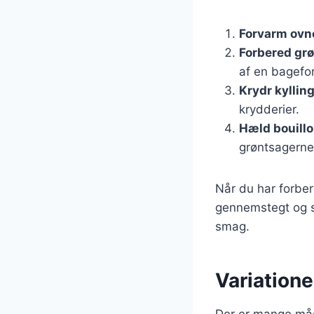
Forvarm ovn
Forbered gr
af en bagefo
Krydr kyllin
krydderier.
Hæld bouill
grøntsagerne
Når du har forber
gennemstegt og sa
smag.
Variatione
Der er mange måde