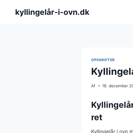
Fortsæt
kyllingelår-i-ovn.dk
til
indhold
OPSKRIFTER
Kyllinge
Af
18. december 2
Kyllingelå
ret
Kyllingelår i ovn