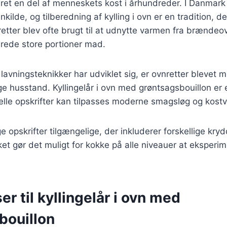
æret en del af menneskets kost i århundreder. I Danmark 
kilde, og tilberedning af kylling i ovn er en tradition, der
tter blev ofte brugt til at udnytte varmen fra brændeov
berede store portioner mad.
lavningsteknikker har udviklet sig, er ovnretter blevet 
ge husstand. Kyllingelår i ovn med grøntsagsbouillon er
elle opskrifter kan tilpasses moderne smagsløg og kostv
 opskrifter tilgængelige, der inkluderer forskellige kryd
lket gør det muligt for kokke på alle niveauer at ekspe
er til kyllingelår i ovn med
bouillon