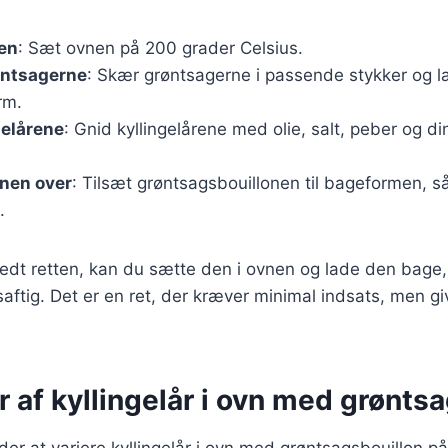
en
: Sæt ovnen på 200 grader Celsius.
øntsagerne
: Skær grøntsagerne i passende stykker og 
rm.
gelårene
: Gnid kyllingelårene med olie, salt, peber og di
onen over
: Tilsæt grøntsagsbouillonen til bageformen, 
.
edt retten, kan du sætte den i ovnen og lade den bage, i
ftig. Det er en ret, der kræver minimal indsats, men g
r af kyllingelår i ovn med grønts
r at variere kyllingelår i ovn med grøntsagsbouillon på