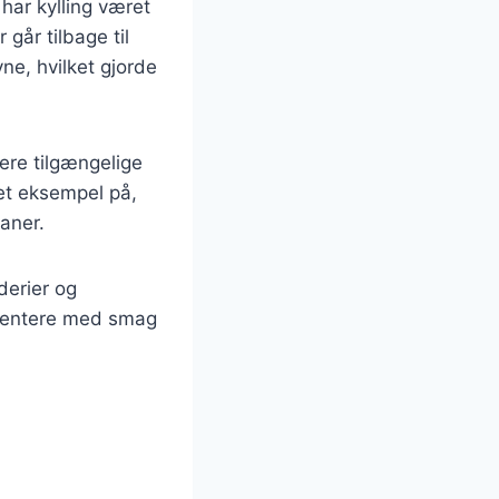
har kylling været
 går tilbage til
ne, hvilket gjorde
mere tilgængelige
 et eksempel på,
aner.
derier og
rimentere med smag