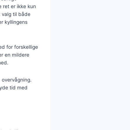
 ret er ikke kun
valg til både
r kyllingens
d for forskellige
er en mildere
hed.
l overvågning.
nyde tid med