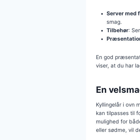
Server med f
smag.
Tilbehør
: Se
Præsentatio
En god præsentati
viser, at du har l
En velsmag
Kyllingelår i ov
kan tilpasses til
mulighed for både
eller sødme, vil 