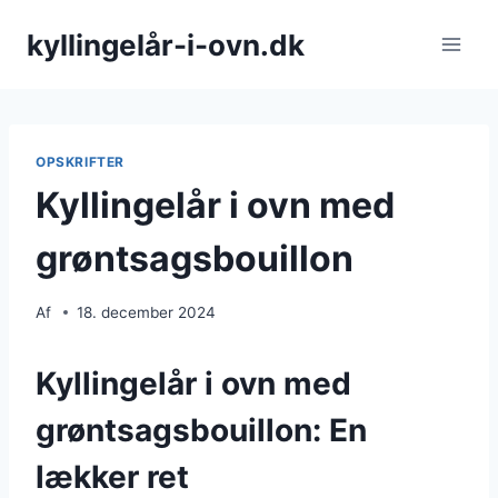
Fortsæt
kyllingelår-i-ovn.dk
til
indhold
OPSKRIFTER
Kyllingelår i ovn med
grøntsagsbouillon
Af
18. december 2024
Kyllingelår i ovn med
grøntsagsbouillon: En
lækker ret