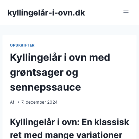
Fortsæt
kyllingelår-i-ovn.dk
til
indhold
OPSKRIFTER
Kyllingelår i ovn med
grøntsager og
sennepssauce
Af
7. december 2024
Kyllingelår i ovn: En klassisk
ret med mange variationer