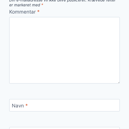
Din e-mailadresse vil ikke blive publiceret.
Krævede felter
er markeret med
*
Kommentar
*
Navn
*