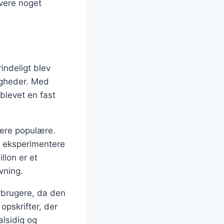
rvere noget
indeligt blev
ligheder. Med
 blevet en fast
mere populære.
at eksperimentere
llon er et
vning.
orbrugere, da den
opskrifter, der
alsidig og