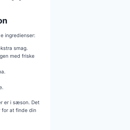
on
de ingredienser:
 ekstra smag.
egen med friske
ma.
e.
r er i sæson. Det
for at finde din