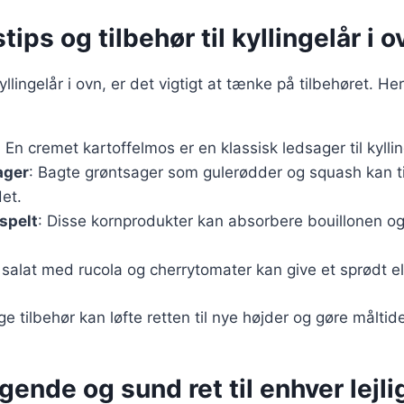
ips og tilbehør til kyllingelår i o
llingelår i ovn, er det vigtigt at tænke på tilbehøret. He
: En cremet kartoffelmos er en klassisk ledsager til kyllin
ager
: Bagte grøntsager som gulerødder og squash kan ti
det.
espelt
: Disse kornprodukter kan absorbere bouillonen og t
k salat med rucola og cherrytomater kan give et sprødt el
ige tilbehør kan løfte retten til nye højder og gøre målt
ende og sund ret til enhver lejl