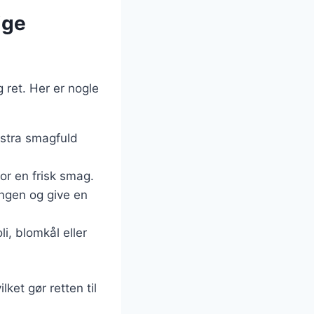
ige
g ret. Her er nogle
ekstra smagfuld
or en frisk smag.
lingen og give en
i, blomkål eller
ket gør retten til