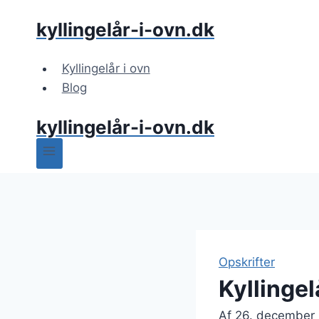
Fortsæt
kyllingelår-i-ovn.dk
til
indhold
Kyllingelår i ovn
Blog
kyllingelår-i-ovn.dk
Opskrifter
Kyllinge
Af
26. december