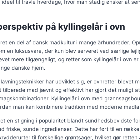
 ideel til travle hverdage, hvor man stadig ønsker at se
perspektiv på kyllingelår i ovn
æret en del af dansk madkultur i mange århundreder. Opr
som en luksusvare, der kun blev serveret ved særlige lej
levet mere tilgængeligt, og retter som kyllingelår i ovn er
ange danske hjem.
lavningsteknikker har udviklet sig, er ovnretter blevet 
t tilberede mad jævnt og effektivt har gjort det muligt 
magskombinationer. Kyllingelår i ovn med grønnsagsboui
ordan man kan kombinere tradition med moderne madla
et en stigning i popularitet blandt sundhedsbevidste f
 friske, sunde ingredienser. Dette har ført til en række 
 krydderurter til forskellige grøntsager, hvilket gør retten 