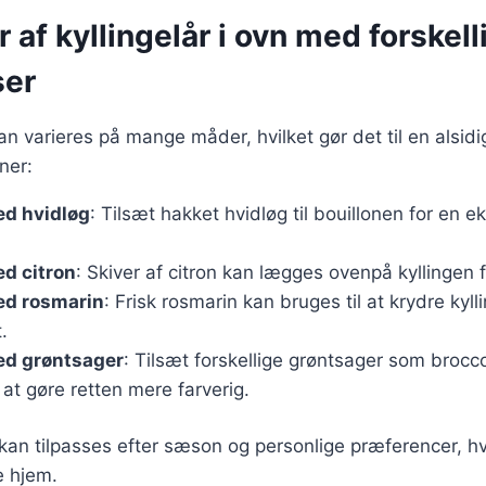
r af kyllingelår i ovn med forskell
ser
kan varieres på mange måder, hvilket gør det til en alsidi
ner:
ed hvidløg
: Tilsæt hakket hvidløg til bouillonen for en 
ed citron
: Skiver af citron kan lægges ovenpå kyllingen f
ed rosmarin
: Frisk rosmarin kan bruges til at krydre kyl
.
ed grøntsager
: Tilsæt forskellige grøntsager som broccol
 at gøre retten mere farverig.
kan tilpasses efter sæson og personlige præferencer, hvil
e hjem.