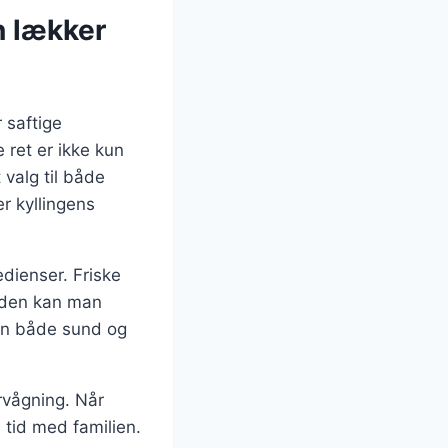
n lækker
 saftige
 ret er ikke kun
valg til både
r kyllingens
edienser. Friske
suden kan man
tten både sund og
ervågning. Når
 tid med familien.