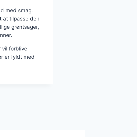
lhed med smag.
t at tilpasse den
llige grøntsager,
nner.
 vil forblive
r er fyldt med