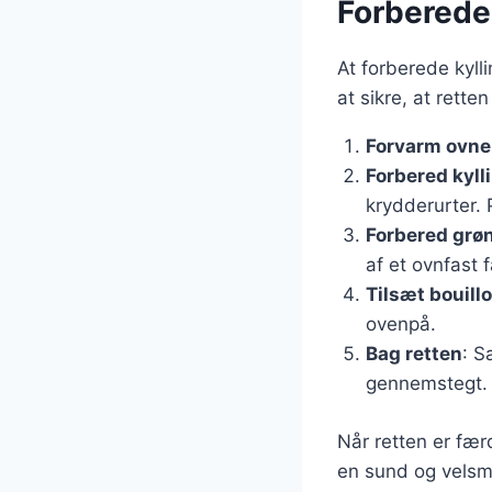
Forberedel
At forberede kyll
at sikre, at retten
Forvarm ovne
Forbered kyll
krydderurter. 
Forbered grø
af et ovnfast 
Tilsæt bouill
ovenpå.
Bag retten
: S
gennemstegt.
Når retten er fær
en sund og vels