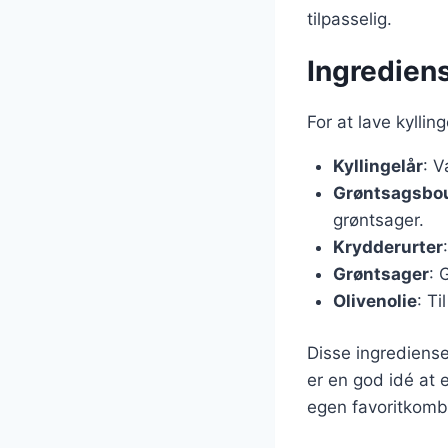
tilpasselig.
Ingrediens
For at lave kylli
Kyllingelår
: V
Grøntsagsbou
grøntsager.
Krydderurter
Grøntsager
: 
Olivenolie
: Ti
Disse ingrediense
er en god idé at 
egen favoritkomb