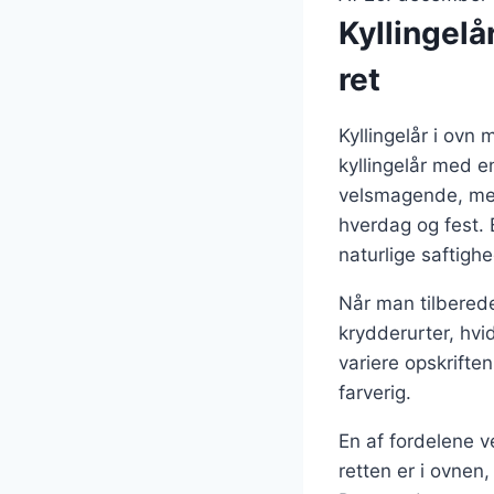
Kyllingelå
ret
Kyllingelår i ovn
kyllingelår med e
velsmagende, men 
hverdag og fest. 
naturlige saftighe
Når man tilbereder
krydderurter, hvi
variere opskrifte
farverig.
En af fordelene v
retten er i ovnen