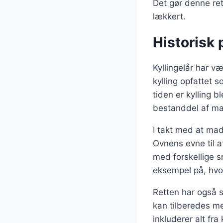
Det gør denne ret
lækkert.
Historisk 
Kyllingelår har v
kylling opfattet 
tiden er kylling b
bestanddel af m
I takt med at mad
Ovnens evne til a
med forskellige s
eksempel på, hv
Retten har også s
kan tilberedes med
inkluderer alt fra