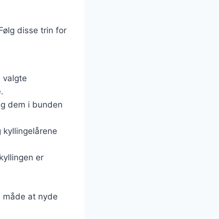
ølg disse trin for
 valgte
.
æg dem i bunden
 kyllingelårene
kyllingen er
øn måde at nyde