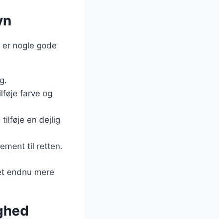
vn
r er nogle gode
g.
lføje farve og
ilføje en dejlig
ement til retten.
idet endnu mere
ighed