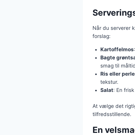
Serveringst
Når du serverer ky
forslag:
Kartoffelmos
Bagte grønts
smag til målti
Ris eller perl
tekstur.
Salat
: En fris
At vælge det rigt
tilfredsstillende.
En velsmag