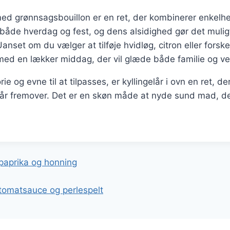
n med grønnsagsbouillon er en ret, der kombinerer enke
l både hverdag og fest, og dens alsidighed gør det mulig
anset om du vælger at tilføje hvidløg, citron eller forske
 med en lækker middag, der vil glæde både familie og ve
ie og evne til at tilpasses, er kyllingelår i ovn en ret, der
år fremover. Det er en skøn måde at nyde sund mad, de
gation
 paprika og honning
 tomatsauce og perlespelt