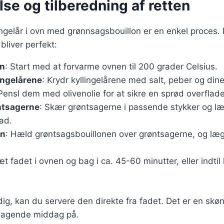
se og tilberedning af retten
ingelår i ovn med grønnsagsbouillon er en enkel proces. F
 bliver perfekt:
n
: Start med at forvarme ovnen til 200 grader Celsius.
ingelårene
: Krydr kyllingelårene med salt, peber og dine
Pensl dem med olivenolie for at sikre en sprød overflade
ntsagerne
: Skær grøntsagerne i passende stykker og l
fad.
on
: Hæld grøntsagsbouillonen over grøntsagerne, og læg
æt fadet i ovnen og bag i ca. 45-60 minutter, eller indtil 
dig, kan du servere den direkte fra fadet. Det er en sk
magende middag på.