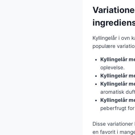
Variatione
ingredien
Kyllingelår i ovn 
populære variatio
Kyllingelår m
oplevelse.
Kyllingelår m
Kyllingelår m
aromatisk duft
Kyllingelår m
peberfrugt for
Disse variationer 
en favorit i mang