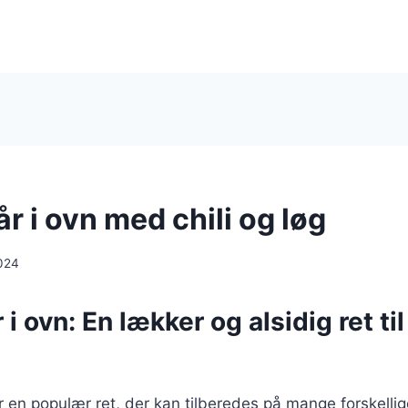
år i ovn med chili og løg
024
 i ovn: En lækker og alsidig ret ti
 er en populær ret, der kan tilberedes på mange forskell