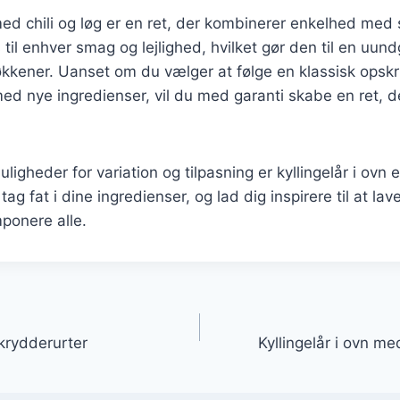
 med chili og løg er en ret, der kombinerer enkelhed me
til enhver smag og lejlighed, hvilket gør den til en uund
ener. Uanset om du vælger at følge en klassisk opskrif
d nye ingredienser, vil du med garanti skabe en ret, d
.
gheder for variation og tilpasning er kyllingelår i ovn en
 tag fat i dine ingredienser, og lad dig inspirere til at la
mponere alle.
gation
 krydderurter
Kyllingelår i ovn me