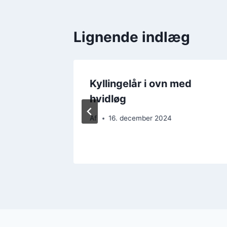
Lignende indlæg
ed
Kyllingelår i ovn med
og
hvidløg
Af
16. december 2024