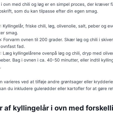
r i ovn med chili og løg er en simpel proces, der kræver f
skrift, som du kan tilpasse efter din egen smag.
r
: Kyllingelår, friske chili, løg, olivenolie, salt, peber og 
ter smag.
e
: Forvarm ovnen til 200 grader. Skær løg og chili i skiv
 ovnfast fad.
g
: Læg kyllingelårene ovenpå løg og chili, dryp med olive
eber. Bag i ovnen i ca. 40-50 minutter, eller indtil kyllin
.
n varieres ved at tilføje andre grøntsager eller krydderi
an du inkludere gulerødder eller kartofler for at gøre re
r af kyllingelår i ovn med forskell