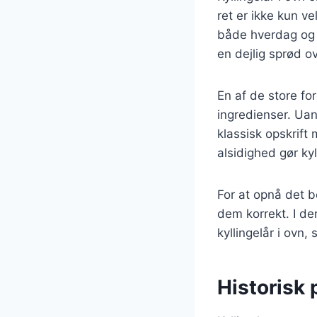
ret er ikke kun ve
både hverdag og f
en dejlig sprød o
En af de store for
ingredienser. Uan
klassisk opskrif
alsidighed gør ky
For at opnå det b
dem korrekt. I den
kyllingelår i ovn,
Historisk 