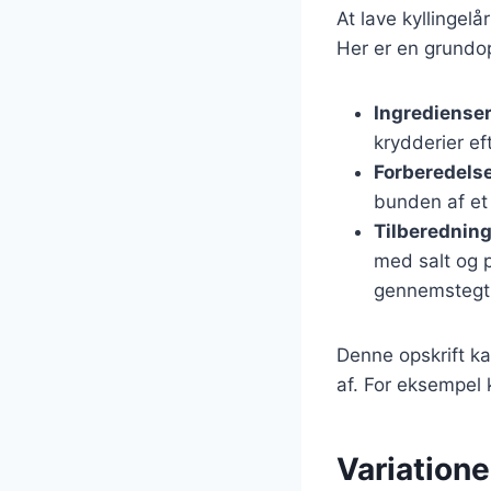
At lave kyllingelå
Her er en grundop
Ingrediense
krydderier ef
Forberedels
bunden af et
Tilberednin
med salt og p
gennemstegt
Denne opskrift ka
af. For eksempel k
Variatione