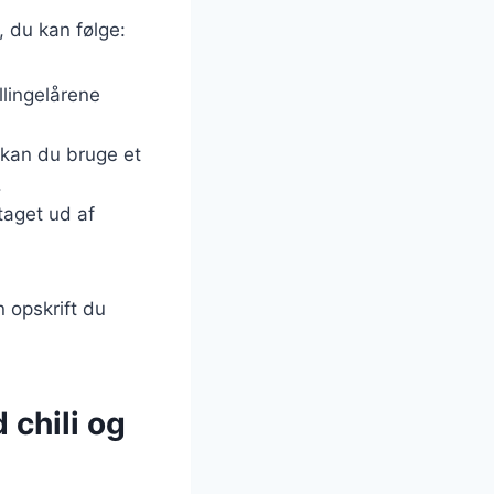
s, du kan følge:
llingelårene
, kan du bruge et
.
 taget ud af
 opskrift du
 chili og