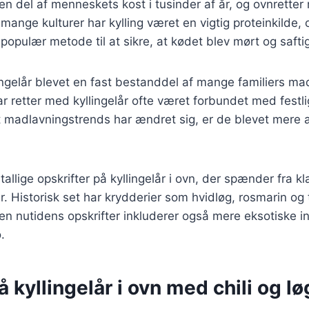
 en del af menneskets kost i tusinder af år, og ovnretter
I mange kulturer har kylling været en vigtig proteinkilde, 
populær metode til at sikre, at kødet blev mørt og saftig
ingelår blevet en fast bestanddel af mange familiers ma
ar retter med kyllingelår ofte været forbundet med festli
 madlavningstrends har ændret sig, er de blevet mere a
tallige opskrifter på kyllingelår i ovn, der spænder fra kla
. Historisk set har krydderier som hvidløg, rosmarin og
en nutidens opskrifter inkluderer også mere eksotiske 
.
å kyllingelår i ovn med chili og lø