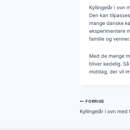
Kyllingelår i ovn
Den kan tilpasses 
mange danske køkk
eksperimentere me
familie og venner
Med de mange muli
bliver kedelig. Så
middag, der vil i
Indlægsnavi
FORRIGE
Kyllingelår i ovn med