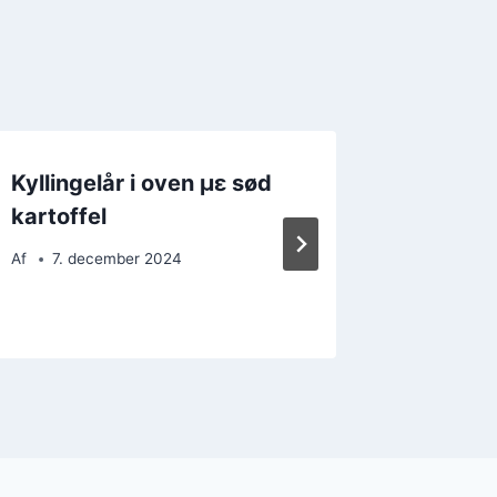
Kyllingelår i oven με sød
Kyllinge
kartoffel
med ti
Af
7. december 2024
Af
15. 