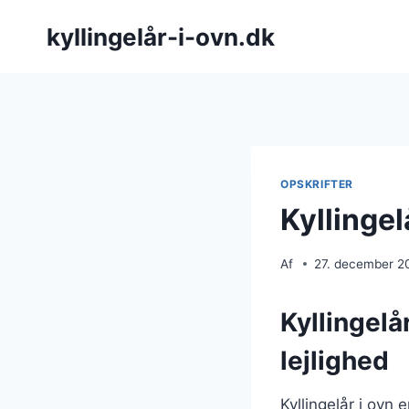
Fortsæt
kyllingelår-i-ovn.dk
til
indhold
OPSKRIFTER
Kyllingel
Af
27. december 2
Kyllingelår
lejlighed
Kyllingelår i ovn