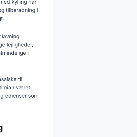
 med kylling har
og tilberedning i
t.
dlavning.
ge lejligheder,
lmindelige i
ssiske til
 timian været
ingredienser som
g