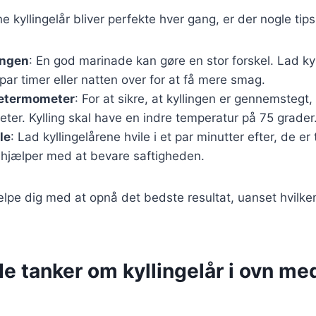
ine kyllingelår bliver perfekte hver gang, er der nogle tip
ingen
: En god marinade kan gøre en stor forskel. Lad ky
 par timer eller natten over for at få mere smag.
getermometer
: For at sikre, at kyllingen er gennemstegt
er. Kylling skal have en indre temperatur på 75 grader
ile
: Lad kyllingelårene hvile i et par minutter efter, de er
 hjælper med at bevare saftigheden.
ælpe dig med at opnå det bedste resultat, uanset hvilken
e tanker om kyllingelår i ovn med