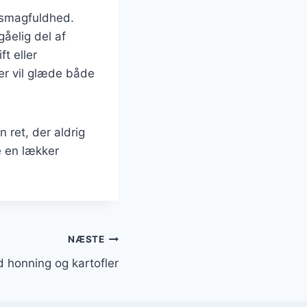
d smagfuldhed.
gåelig del af
t eller
er vil glæde både
 ret, der aldrig
ve en lækker
NÆSTE
d honning og kartofler