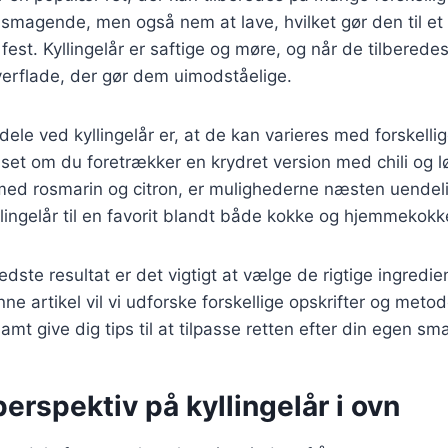
lsmagende, men også nem at lave, hvilket gør den til et i
est. Kyllingelår er saftige og møre, og når de tilberedes
verflade, der gør dem uimodståelige.
dele ved kyllingelår er, at de kan varieres med forskelli
set om du foretrækker en krydret version med chili og l
t med rosmarin og citron, er mulighederne næsten uende
llingelår til en favorit blandt både kokke og hjemmekokk
edste resultat er det vigtigt at vælge de rigtige ingredie
ne artikel vil vi udforske forskellige opskrifter og metode
 samt give dig tips til at tilpasse retten efter din egen sm
perspektiv på kyllingelår i ovn