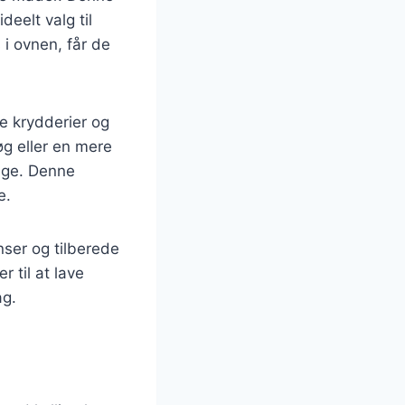
deelt valg til
 i ovnen, får de
ge krydderier og
øg eller en mere
lige. Denne
e.
nser og tilberede
r til at lave
ag.