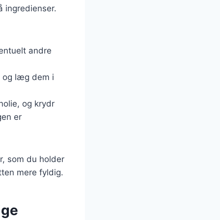
å ingredienser.
eventuelt andre
er og læg dem i
nolie, og krydr
gen er
er, som du holder
tten mere fyldig.
ige