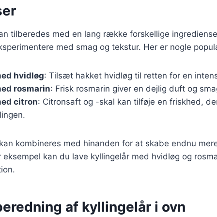
ser
kan tilberedes med en lang række forskellige ingredienser
ksperimentere med smag og tekstur. Her er nogle populæ
med hvidløg
: Tilsæt hakket hvidløg til retten for en inte
med rosmarin
: Frisk rosmarin giver en dejlig duft og smag
med citron
: Citronsaft og -skal kan tilføje en friskhed, d
lingen.
r kan kombineres med hinanden for at skabe endnu mer
r eksempel kan du lave kyllingelår med hvidløg og rosma
ion.
lberedning af kyllingelår i ovn