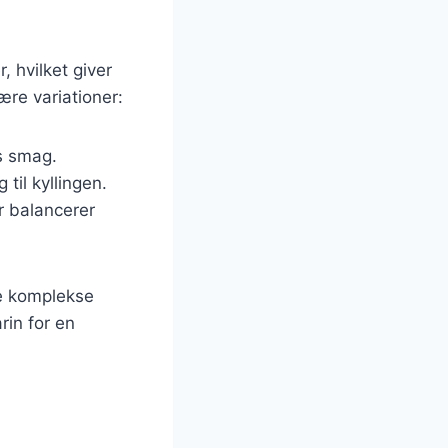
, hvilket giver
re variationer:
ns smag.
 til kyllingen.
er balancerer
e komplekse
rin for en