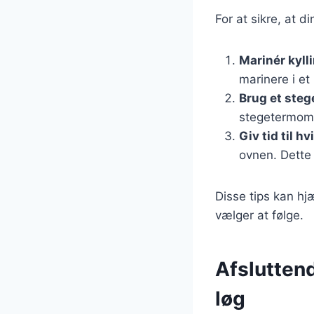
For at sikre, at d
Marinér kyll
marinere i et
Brug et ste
stegetermomet
Giv tid til hv
ovnen. Dette
Disse tips kan hj
vælger at følge.
Afsluttend
løg