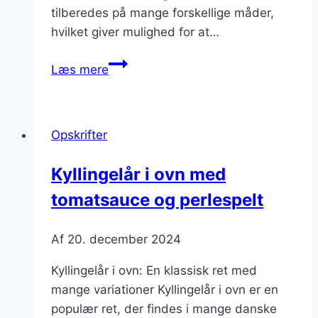
tilberedes på mange forskellige måder,
hvilket giver mulighed for at…
Kyllingelår
Læs mere
i
ovn
med
Opskrifter
bønner
og
Kyllingelår i ovn med
gulerødder
tomatsauce og perlespelt
Af
20. december 2024
Kyllingelår i ovn: En klassisk ret med
mange variationer Kyllingelår i ovn er en
populær ret, der findes i mange danske