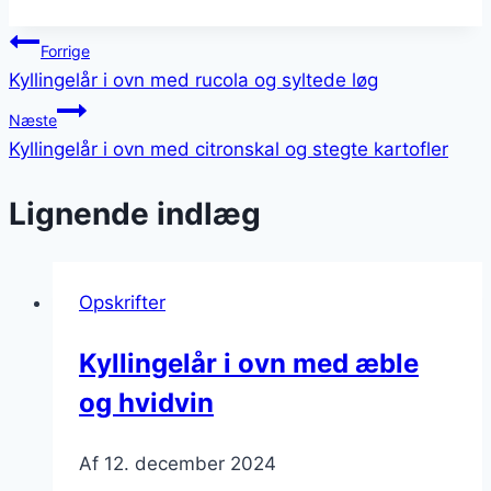
Indlægsnavigation
Forrige
Kyllingelår i ovn med rucola og syltede løg
Næste
Kyllingelår i ovn med citronskal og stegte kartofler
Lignende indlæg
Opskrifter
Kyllingelår i ovn med æble
og hvidvin
Af
12. december 2024