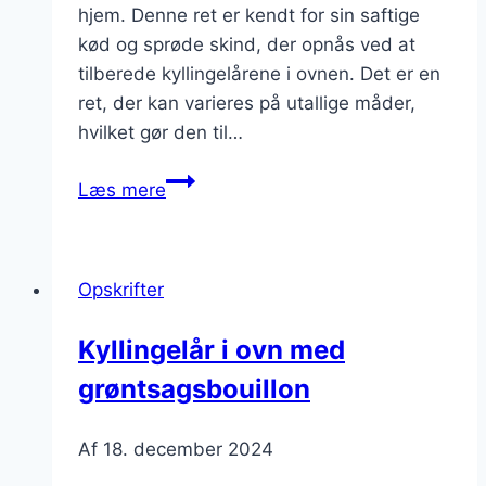
hjem. Denne ret er kendt for sin saftige
kød og sprøde skind, der opnås ved at
tilberede kyllingelårene i ovnen. Det er en
ret, der kan varieres på utallige måder,
hvilket gør den til…
Kyllingelår
Læs mere
i
ovn
med
Opskrifter
tomatsauce
og
Kyllingelår i ovn med
perlespelt
grøntsagsbouillon
Af
18. december 2024