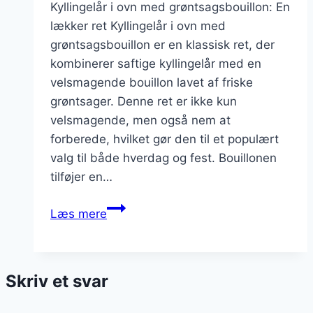
Kyllingelår i ovn med grøntsagsbouillon: En
lækker ret Kyllingelår i ovn med
grøntsagsbouillon er en klassisk ret, der
kombinerer saftige kyllingelår med en
velsmagende bouillon lavet af friske
grøntsager. Denne ret er ikke kun
velsmagende, men også nem at
forberede, hvilket gør den til et populært
valg til både hverdag og fest. Bouillonen
tilføjer en…
Kyllingelår
Læs mere
i
ovn
med
Skriv et svar
grøntsagsbouillon