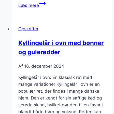
Kyllingelår
Læs mere
i
ovn
med
Opskrifter
æble
og
Kyllingelår i ovn med bønner
hvidvin
og gulerødder
Af
16. december 2024
Kyllingelår i ovn: En klassisk ret med
mange variationer Kyllingelår i ovn er en
populær ret, der findes i mange danske
hjem. Den er kendt for sin saftige kød og
sprøde skind, hvilket gør den til en favorit
blandt både børn og voksne. Retten kan