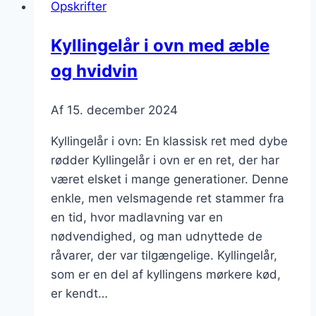
Opskrifter
tomatsauce
og
Kyllingelår i ovn med æble
perlespelt
og hvidvin
Af
15. december 2024
Kyllingelår i ovn: En klassisk ret med dybe
rødder Kyllingelår i ovn er en ret, der har
været elsket i mange generationer. Denne
enkle, men velsmagende ret stammer fra
en tid, hvor madlavning var en
nødvendighed, og man udnyttede de
råvarer, der var tilgængelige. Kyllingelår,
som er en del af kyllingens mørkere kød,
er kendt…