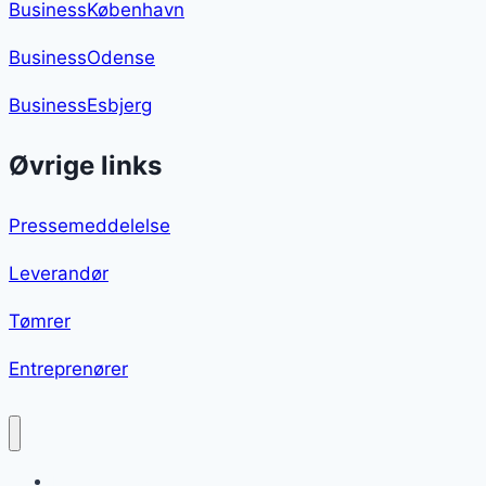
BusinessKøbenhavn
BusinessOdense
BusinessEsbjerg
Øvrige links
Pressemeddelelse
Leverandør
Tømrer
Entreprenører
Kyllingelår i ovn