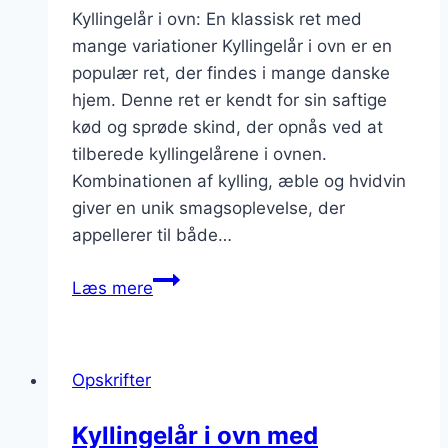
Kyllingelår i ovn: En klassisk ret med
mange variationer Kyllingelår i ovn er en
populær ret, der findes i mange danske
hjem. Denne ret er kendt for sin saftige
kød og sprøde skind, der opnås ved at
tilberede kyllingelårene i ovnen.
Kombinationen af kylling, æble og hvidvin
giver en unik smagsoplevelse, der
appellerer til både…
Kyllingelår
Læs mere
i
ovn
med
Opskrifter
æble
og
Kyllingelår i ovn med
hvidvin