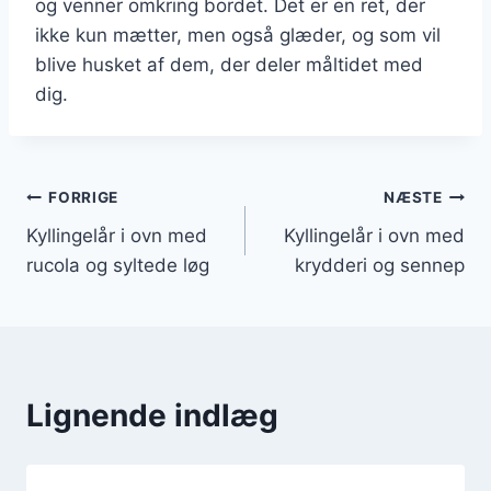
og venner omkring bordet. Det er en ret, der
ikke kun mætter, men også glæder, og som vil
blive husket af dem, der deler måltidet med
dig.
Indlægsnavigation
FORRIGE
NÆSTE
Kyllingelår i ovn med
Kyllingelår i ovn med
rucola og syltede løg
krydderi og sennep
Lignende indlæg