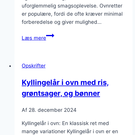
uforglemmelig smagsoplevelse. Ovnretter
er populære, fordi de ofte kræver minimal
forberedelse og giver mulighed…
Kyllingelår
Læs mere
i
ovn
med
Opskrifter
løg
Kyllingelår i ovn med ris,
grøntsager, og bønner
Af
28. december 2024
Kyllingelår i ovn: En klassisk ret med
mange variationer Kyllingelår i ovn er en