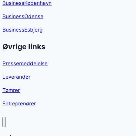
BusinessKøbenhavn
BusinessOdense
BusinessEsbjerg
Øvrige links
Pressemeddelelse
Leverandør
Tømrer
Entreprenører
Kyllingelår i ovn