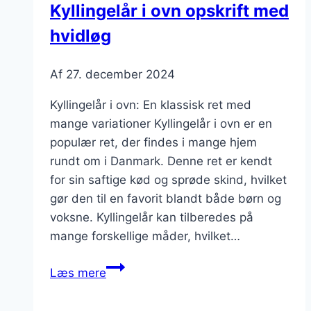
Kyllingelår i ovn opskrift med
og
hvidløg
rucola
Af
27. december 2024
Kyllingelår i ovn: En klassisk ret med
mange variationer Kyllingelår i ovn er en
populær ret, der findes i mange hjem
rundt om i Danmark. Denne ret er kendt
for sin saftige kød og sprøde skind, hvilket
gør den til en favorit blandt både børn og
voksne. Kyllingelår kan tilberedes på
mange forskellige måder, hvilket…
Kyllingelår
Læs mere
i
ovn