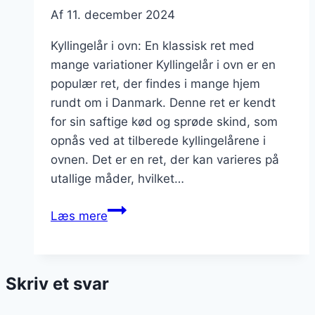
Af
11. december 2024
Kyllingelår i ovn: En klassisk ret med
mange variationer Kyllingelår i ovn er en
populær ret, der findes i mange hjem
rundt om i Danmark. Denne ret er kendt
for sin saftige kød og sprøde skind, som
opnås ved at tilberede kyllingelårene i
ovnen. Det er en ret, der kan varieres på
utallige måder, hvilket…
Kyllingelår
Læs mere
i
ovn
tilberedning
Skriv et svar
med
bagte