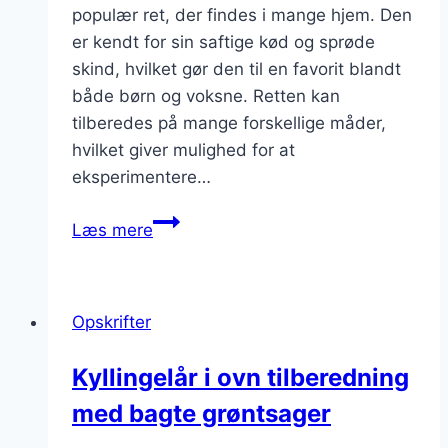
populær ret, der findes i mange hjem. Den
er kendt for sin saftige kød og sprøde
skind, hvilket gør den til en favorit blandt
både børn og voksne. Retten kan
tilberedes på mange forskellige måder,
hvilket giver mulighed for at
eksperimentere…
Kyllingelår
Læs mere
i
ovn
med
Opskrifter
ris,
grøntsager,
Kyllingelår i ovn tilberedning
og
med bagte grøntsager
bønner