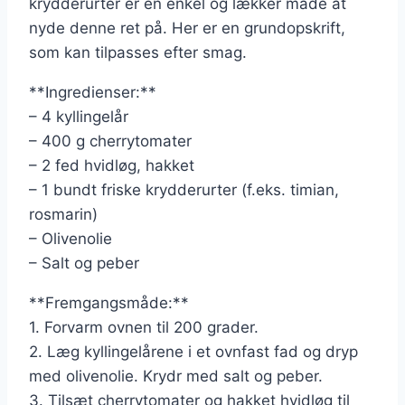
krydderurter er en enkel og lækker måde at
nyde denne ret på. Her er en grundopskrift,
som kan tilpasses efter smag.
**Ingredienser:**
– 4 kyllingelår
– 400 g cherrytomater
– 2 fed hvidløg, hakket
– 1 bundt friske krydderurter (f.eks. timian,
rosmarin)
– Olivenolie
– Salt og peber
**Fremgangsmåde:**
1. Forvarm ovnen til 200 grader.
2. Læg kyllingelårene i et ovnfast fad og dryp
med olivenolie. Krydr med salt og peber.
3. Tilsæt cherrytomater og hakket hvidløg til