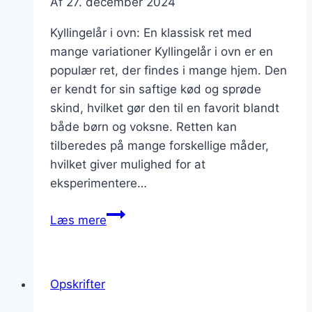
Af
27. december 2024
Kyllingelår i ovn: En klassisk ret med
mange variationer Kyllingelår i ovn er en
populær ret, der findes i mange hjem. Den
er kendt for sin saftige kød og sprøde
skind, hvilket gør den til en favorit blandt
både børn og voksne. Retten kan
tilberedes på mange forskellige måder,
hvilket giver mulighed for at
eksperimentere…
Kyllingelår
Læs mere
i
ovn
med
Opskrifter
stegte
kartofler