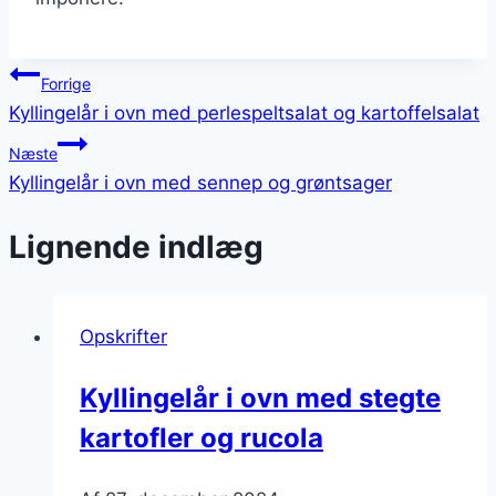
Indlægsnavigation
Forrige
Kyllingelår i ovn med perlespeltsalat og kartoffelsalat
Næste
Kyllingelår i ovn med sennep og grøntsager
Lignende indlæg
Opskrifter
Kyllingelår i ovn med stegte
kartofler og rucola