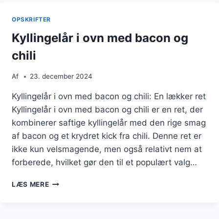
BACON
OG
OPSKRIFTER
KARTOFFELMOS
Kyllingelår i ovn med bacon og
chili
Af
23. december 2024
Kyllingelår i ovn med bacon og chili: En lækker ret
Kyllingelår i ovn med bacon og chili er en ret, der
kombinerer saftige kyllingelår med den rige smag
af bacon og et krydret kick fra chili. Denne ret er
ikke kun velsmagende, men også relativt nem at
forberede, hvilket gør den til et populært valg…
KYLLINGELÅR
LÆS MERE
I
OVN
MED