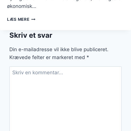
økonomisk…
KYLLINGELÅR
LÆS MERE
I
OVN
Skriv et svar
MED
TOMATSAUCE
TIL
Din e-mailadresse vil ikke blive publiceret.
ITALIENSKE
Krævede felter er markeret med
*
AFTENER