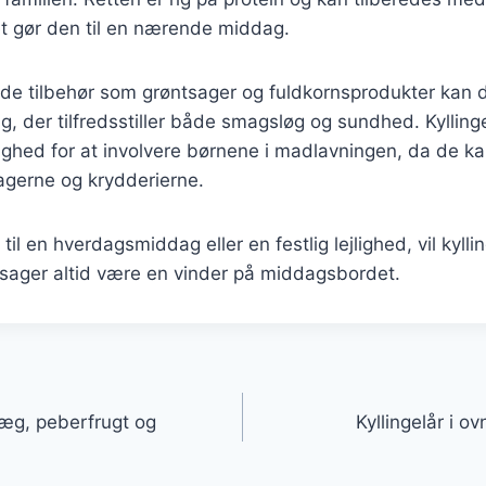
et gør den til en nærende middag.
de tilbehør som grøntsager og fuldkornsprodukter kan 
, der tilfredsstiller både smagsløg og sundhed. Kyllinge
ighed for at involvere børnene i madlavningen, da de k
agerne og krydderierne.
il en hverdagsmiddag eller en festlig lejlighed, vil kylli
tsager altid være en vinder på middagsbordet.
gation
 æg, peberfrugt og
Kyllingelår i o