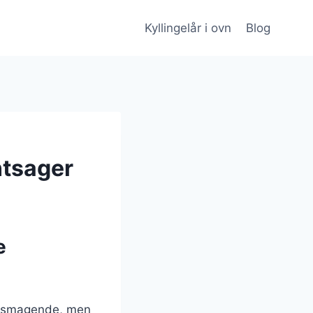
Kyllingelår i ovn
Blog
ntsager
e
velsmagende, men