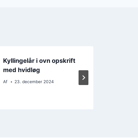
Kyllingelår i ovn opskrift
Kylling
med hvidløg
perlesp
kartoff
Af
23. december 2024
Af
28. 