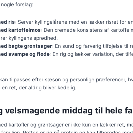
r nogle forslag:
med ris
: Server kyllingelårene med en lækker risret for e
med kartoffelmos
: Den cremede konsistens af kartoffe
er kyllingens sprødhed.
med bagte grøntsager
: En sund og farverig tilføjelse til r
med svampe og fløde
: En rig og lækker variation, der tilf
 kan tilpasses efter sæson og personlige præferencer, hv
il en ret, der aldrig bliver kedelig.
g velsmagende middag til hele fa
 med kartofler og grøntsager er ikke kun en lækker ret, 
 familien. Retten er rig på protein og kan tilberedes med