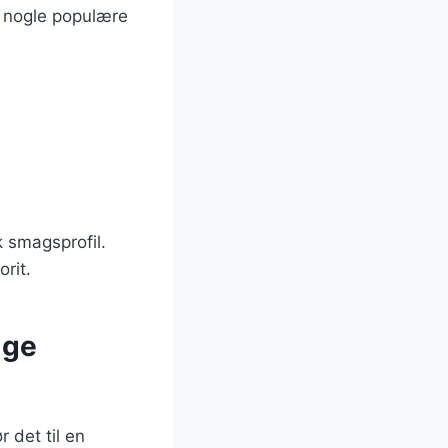
er nogle populære
k smagsprofil.
rit.
ige
r det til en