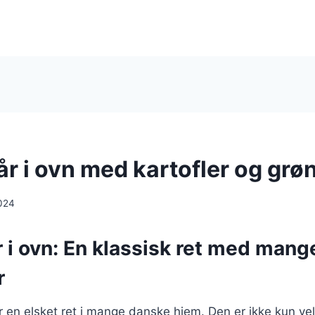
år i ovn med kartofler og grø
024
r i ovn: En klassisk ret med mang
r
 er en elsket ret i mange danske hjem. Den er ikke kun 