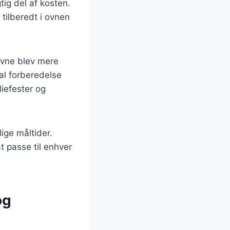
ig del af kosten.
 tilberedt i ovnen
ovne blev mere
mal forberedelse
liefester og
lige måltider.
at passe til enhver
og