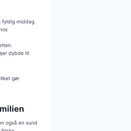
n fyldig middag.
lmos
etten.
øjer dybde til
ilket gør
milien
men også en sund
 friske