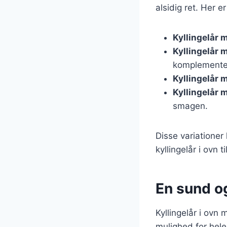
alsidig ret. Her e
Kyllingelår 
Kyllingelår 
komplementer
Kyllingelår 
Kyllingelår 
smagen.
Disse variationer
kyllingelår i ovn t
En sund o
Kyllingelår i ovn
mulighed for hele