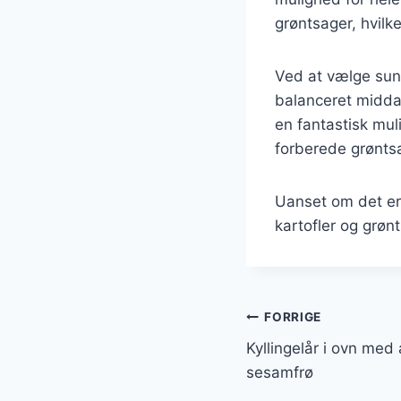
grøntsager, hvilk
Ved at vælge sun
balanceret middag
en fantastisk mul
forberede grønts
Uanset om det er t
kartofler og grøn
Indlægsnavi
FORRIGE
Kyllingelår i ovn med
sesamfrø