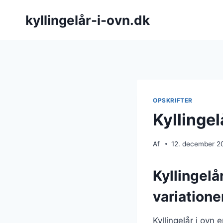
Fortsæt
kyllingelår-i-ovn.dk
til
indhold
OPSKRIFTER
Kyllingel
Af
12. december 2
Kyllingelå
variatione
Kyllingelår i ovn