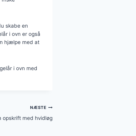
du skabe en
lår i ovn er også
an hjælpe med at
ngelår i ovn med
NÆSTE
vn opskrift med hvidløg