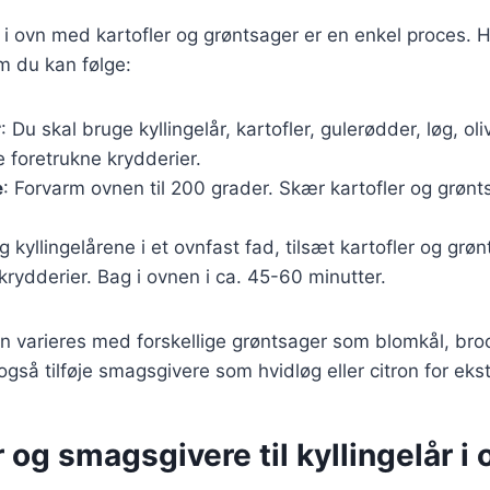
år i ovn med kartofler og grøntsager er en enkel proces. 
m du kan følge:
r
: Du skal bruge kyllingelår, kartofler, gulerødder, løg, oliv
 foretrukne krydderier.
e
: Forvarm ovnen til 200 grader. Skær kartofler og grøn
g kyllingelårene i et ovnfast fad, tilsæt kartofler og gr
 krydderier. Bag i ovnen i ca. 45-60 minutter.
n varieres med forskellige grøntsager som blomkål, broc
 også tilføje smagsgivere som hvidløg eller citron for ek
 og smagsgivere til kyllingelår i 