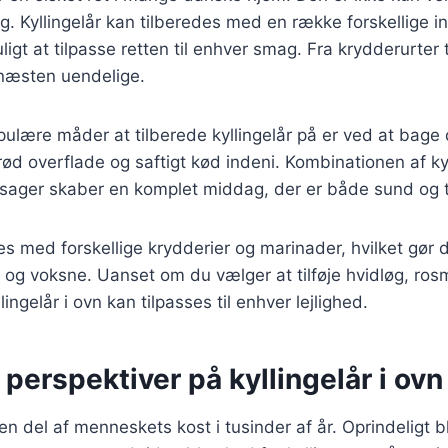
ig. Kyllingelår kan tilberedes med en række forskellige i
ligt at tilpasse retten til enhver smag. Fra krydderurter t
næsten uendelige.
ulære måder at tilberede kyllingelår på er ved at bage
rød overflade og saftigt kød indeni. Kombinationen af ky
tsager skaber en komplet middag, der er både sund og ti
s med forskellige krydderier og marinader, hvilket gør de
og voksne. Uanset om du vælger at tilføje hvidløg, rosma
llingelår i ovn kan tilpasses til enhver lejlighed.
 perspektiver på kyllingelår i ovn
en del af menneskets kost i tusinder af år. Oprindeligt bl