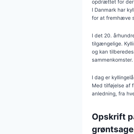
opdrættet for der
I Danmark har kyl
for at fremhæve
I det 20. århundr
tilgængelige. Kyll
og kan tilberedes 
sammenkomster.
I dag er kyllingel
Med tilføjelse af 
anledning, fra hv
Opskrift p
grøntsage