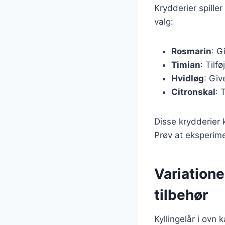
Krydderier spiller
valg:
Rosmarin
: G
Timian
: Til
Hvidløg
: Giv
Citronskal
: 
Disse krydderier 
Prøv at eksperime
Variatione
tilbehør
Kyllingelår i ovn 