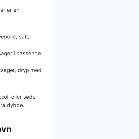
Her er en
enolie, salt,
tsager i passende
øntsager, dryp med
coli eller søde
stra dybde.
ovn