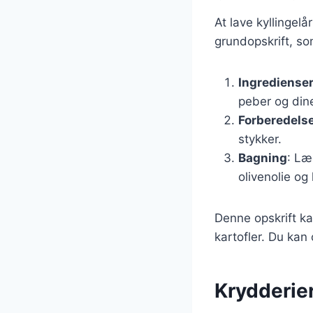
At lave kyllingel
grundopskrift, so
Ingrediense
peber og dine
Forberedels
stykker.
Bagning
: Læ
olivenolie og
Denne opskrift ka
kartofler. Du kan
Krydderier