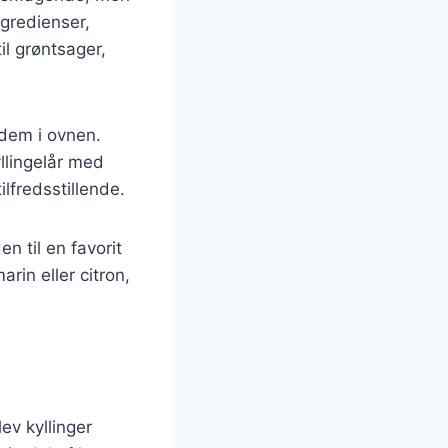
ngredienser,
il grøntsager,
 dem i ovnen.
llingelår med
lfredsstillende.
n til en favorit
rin eller citron,
ev kyllinger