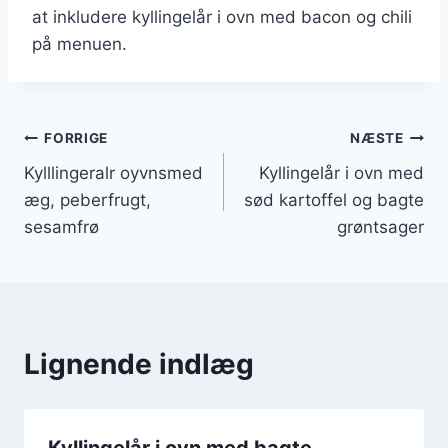
at inkludere kyllingelår i ovn med bacon og chili
på menuen.
Indlægsnavigation
FORRIGE
NÆSTE
Kylllingeralr oyvnsmed
Kyllingelår i ovn med
æg, peberfrugt,
sød kartoffel og bagte
sesamfrø
grøntsager
Lignende indlæg
Kyllingelår i ovn med bagte