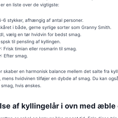
er en liste over de vigtigste:
4-6 stykker, afhængig af antal personer.
skåret i både, gerne syrlige sorter som Granny Smith.
 dl, vælg en tør hvidvin for bedst smag.
 spsk til pensling af kyllingen.
r
: Frisk timian eller rosmarin til smag.
r
: Efter smag.
r skaber en harmonisk balance mellem det salte fra kyl
 mens hvidvinen tilføjer en dybde af smag. Du kan også t
a smag, hvis ønskes.
se af kyllingelår i ovn med æble