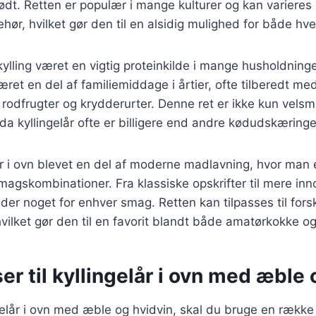
rødt. Retten er populær i mange kulturer og kan varieres
ehør, hvilket gør den til en alsidig mulighed for både hv
 kylling været en vigtig proteinkilde i mange husholdning
været en del af familiemiddage i årtier, ofte tilberedt me
 rodfrugter og krydderurter. Denne ret er ikke kun vel
a kyllingelår ofte er billigere end andre kødudskæringe
lår i ovn blevet en del af moderne madlavning, hvor man
magskombinationer. Fra klassiske opskrifter til mere inn
r der noget for enhver smag. Retten kan tilpasses til for
vilket gør den til en favorit blandt både amatørkokke og
er til kyllingelår i ovn med æble 
ngelår i ovn med æble og hvidvin, skal du bruge en række