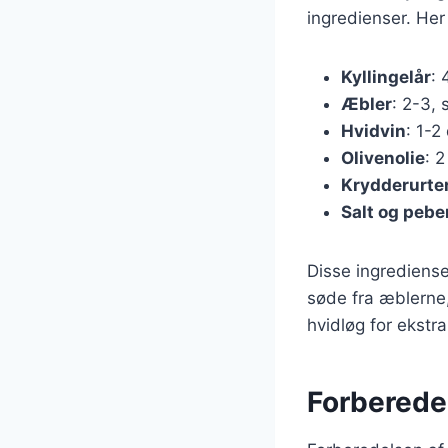
ingredienser. Her 
Kyllingelår
: 
Æbler
: 2-3, 
Hvidvin
: 1-2
Olivenolie
: 2
Krydderurte
Salt og pebe
Disse ingrediense
søde fra æblerne,
hvidløg for ekstr
Forberedel