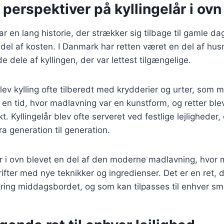
 perspektiver på kyllingelår i ovn
har en lang historie, der strækker sig tilbage til gamle da
 del af kosten. I Danmark har retten været en del af hu
 dele af kyllingen, der var lettest tilgængelige.
lev kylling ofte tilberedt med krydderier og urter, som m
 en tid, hvor madlavning var en kunstform, og retter ble
 Kyllingelår blev ofte serveret ved festlige lejligheder,
ra generation til generation.
lår i ovn blevet en del af den moderne madlavning, hvo
rifter med nye teknikker og ingredienser. Det er en ret, d
ing middagsbordet, og som kan tilpasses til enhver sm