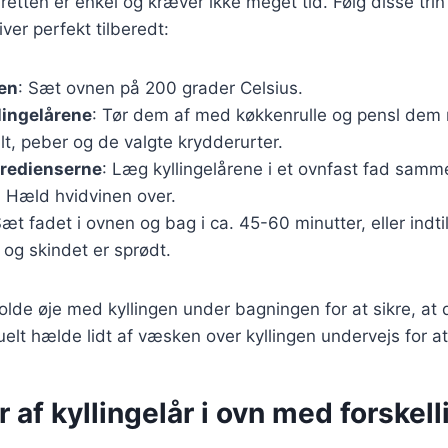
etten er enkel og kræver ikke meget tid. Følg disse trin f
iver perfekt tilberedt:
en
: Sæt ovnen på 200 grader Celsius.
lingelårene
: Tør dem af med køkkenrulle og pensl dem 
t, peber og de valgte krydderurter.
gredienserne
: Læg kyllingelårene i et ovnfast fad sam
Hæld hvidvinen over.
Sæt fadet i ovnen og bag i ca. 45-60 minutter, eller indtil
og skindet er sprødt.
holde øje med kyllingen under bagningen for at sikre, at 
uelt hælde lidt af væsken over kyllingen undervejs for at
r af kyllingelår i ovn med forskell