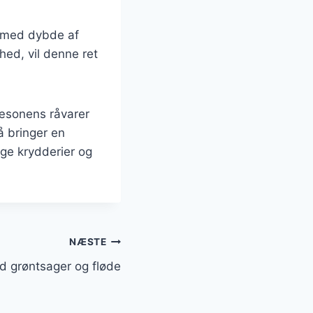
d med dybde af
hed, vil denne ret
sæsonens råvarer
å bringer en
ige krydderier og
NÆSTE
ed grøntsager og fløde