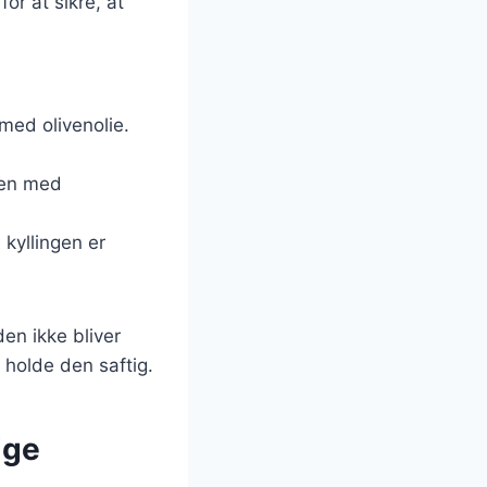
or at sikre, at
med olivenolie.
men med
 kyllingen er
den ikke bliver
 holde den saftig.
ige