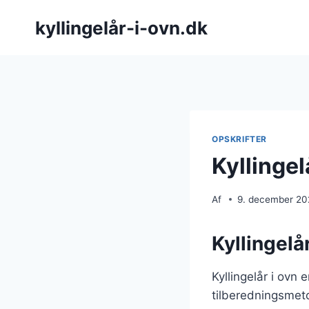
Fortsæt
kyllingelår-i-ovn.dk
til
indhold
OPSKRIFTER
Kyllingel
Af
9. december 2
Kyllingelå
Kyllingelår i ovn
tilberedningsmeto