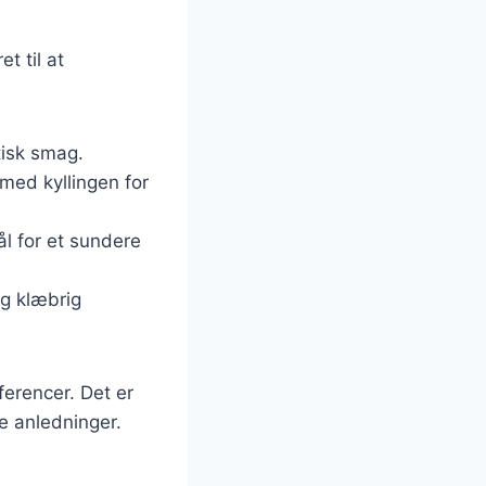
t til at
tisk smag.
med kyllingen for
ål for et sundere
og klæbrig
ferencer. Det er
ge anledninger.