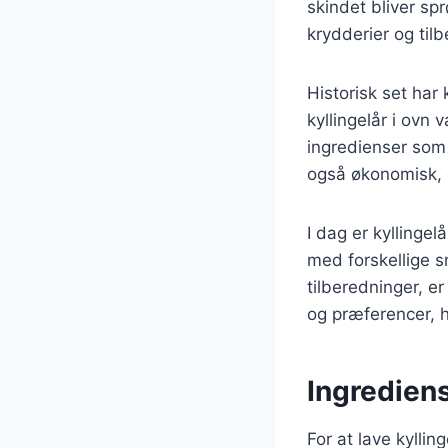
skindet bliver sp
krydderier og tilb
Historisk set har
kyllingelår i ovn 
ingredienser som
også økonomisk, d
I dag er kyllinge
med forskellige s
tilberedninger, e
og præferencer, h
Ingrediens
For at lave kylli