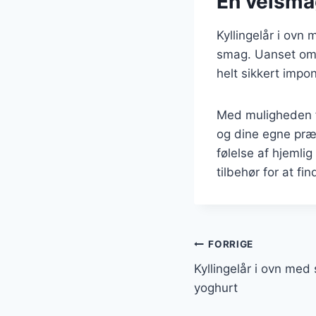
En velsmag
Kyllingelår i ovn
smag. Uanset om d
helt sikkert impo
Med muligheden fo
og dine egne præf
følelse af hjemli
tilbehør for at fi
Indlægsnavi
FORRIGE
Kyllingelår i ovn med 
yoghurt