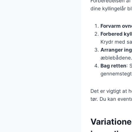
Forberedelsen af r
dine kyllingelår bl
Forvarm ovn
Forbered kyl
Krydr med sal
Arranger in
æblebådene. 
Bag retten
: 
gennemstegt 
Det er vigtigt at 
tør. Du kan event
Variatione