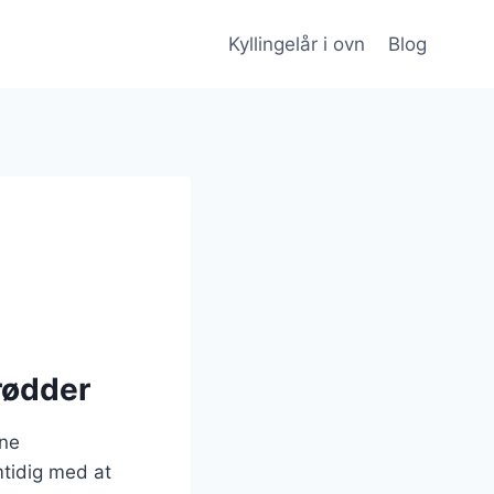
Kyllingelår i ovn
Blog
 rødder
nne
mtidig med at