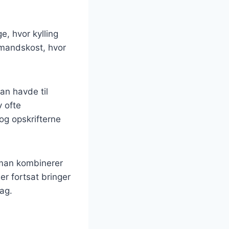
ge, hvor kylling
smandskost, hvor
an havde til
v ofte
 og opskrifterne
r man kombinerer
er fortsat bringer
ag.