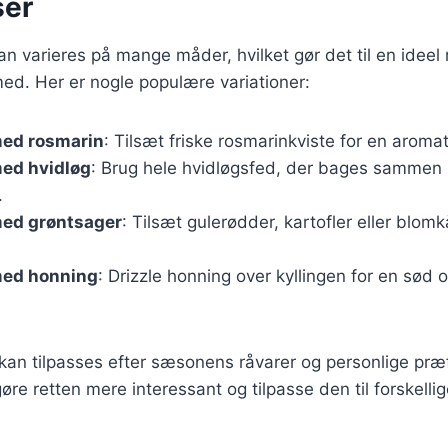
ser
kan varieres på mange måder, hvilket gør det til en ideel re
ed. Her er nogle populære variationer:
med rosmarin
: Tilsæt friske rosmarinkviste for en aroma
med hvidløg
: Brug hele hvidløgsfed, der bages sammen 
.
med grøntsager
: Tilsæt gulerødder, kartofler eller blomk
med honning
: Drizzle honning over kyllingen for en sød 
 kan tilpasses efter sæsonens råvarer og personlige præ
re retten mere interessant og tilpasse den til forskelli