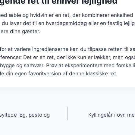
ende ret til enhver lejlighed
 med æble og hvidvin er en ret, der kombinerer enkelhe
u laver det til en hverdagsmiddag eller en festlig lejlig
nere dine gæster.
r at variere ingredienserne kan du tilpasse retten til 
erencer. Det er en ret, der ikke kun er lækker, men ogs
g hygge og samvær. Prøv at eksperimentere med forskell
nde din egen favoritversion af denne klassiske ret.
gation
syltede løg, pesto og
Kyllingelår i ovn m