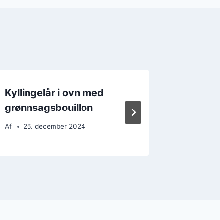
Kyllingelår i ovn med
Kylling
grønnsagsbouillon
og bal
Af
26. december 2024
Af
22. 