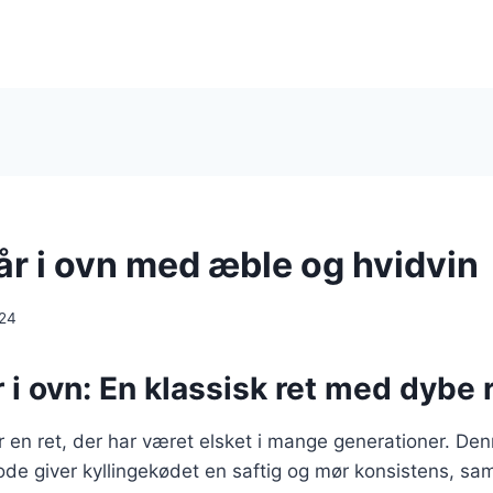
år i ovn med æble og hvidvin
024
r i ovn: En klassisk ret med dybe
 er en ret, der har været elsket i mange generationer. De
de giver kyllingekødet en saftig og mør konsistens, sa