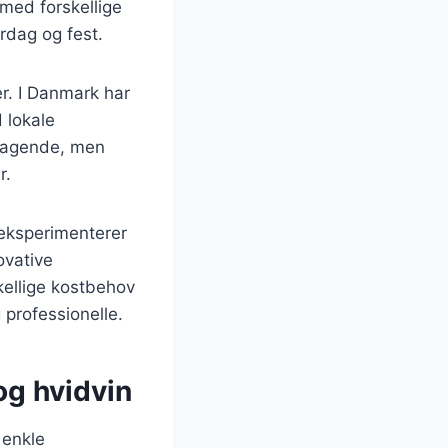
 med forskellige
erdag og fest.
er. I Danmark har
d lokale
smagende, men
r.
 eksperimenterer
ovative
skellige kostbehov
 professionelle.
og hvidvin
 enkle