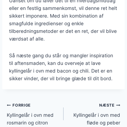
Uanset om du laver det til en hverdagsmiddag
eller en festlig sammenkomst, vil denne ret helt
sikkert imponere. Med sin kombination af
smagfulde ingredienser og enkle
tilberedningsmetoder er det en ret, der vil blive
værdsat af alle.
Så næste gang du står og mangler inspiration
til aftensmaden, kan du overveje at lave
kyllingelår i ovn med bacon og chili. Det er en
sikker vinder, der vil bringe glæde til dit bord.
Indlægsnavigation
FORRIGE
NÆSTE
Kyllingelår i ovn med
Kyllingelår i ovn med
rosmarin og citron
fløde og peber