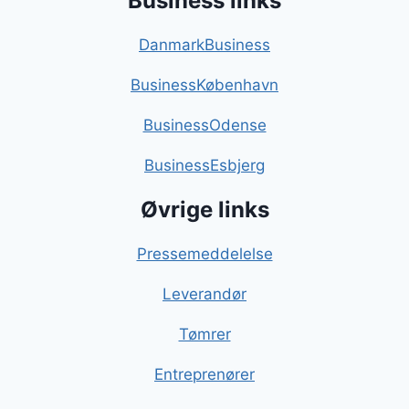
Business links
DanmarkBusiness
BusinessKøbenhavn
BusinessOdense
BusinessEsbjerg
Øvrige links
Pressemeddelelse
Leverandør
Tømrer
Entreprenører