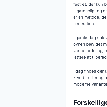
festret, der kun b
tilgængeligt og e
er en metode, der 
generation.
I gamle dage blev 
ovnen blev det mu
varmefordeling, hv
lettere at tilbere
I dag findes der u
krydderurter og m
moderne varianter
Forskellig