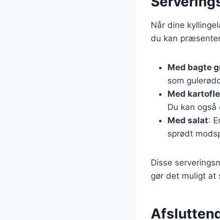
Serveringsf
Når dine kyllingel
du kan præsenter
Med bagte g
som gulerødd
Med kartofle
Du kan også o
Med salat
: E
sprødt modspil
Disse serveringsm
gør det muligt at
Afsluttend