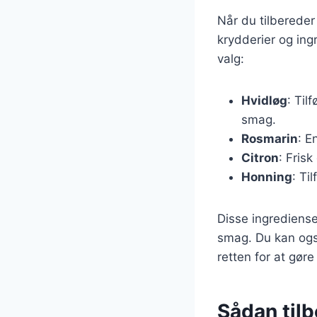
Når du tilbereder
krydderier og ing
valg:
Hvidløg
: Til
smag.
Rosmarin
: E
Citron
: Frisk
Honning
: Ti
Disse ingrediense
smag. Du kan også 
retten for at gøre
Sådan tilbe