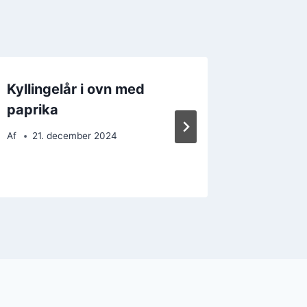
Kyllingelår i ovn med
Kylling
paprika
kartoff
grønts
Af
21. december 2024
Af
25. 