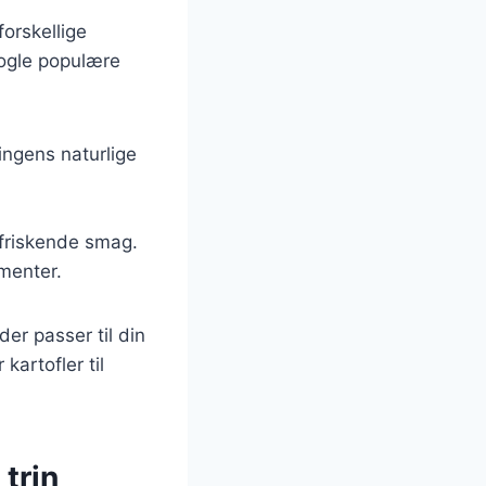
orskellige
nogle populære
ingens naturlige
orfriskende smag.
ementer.
er passer til din
kartofler til
 trin