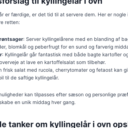
orslag til kyllingelår i ovn
år er færdige, er det tid til at servere dem. Her er nogle 
e retten:
røntsager
: Server kyllingelårene med en blanding af b
er, blomkål og peberfrugt for en sund og farverig midd
r
: Kyllingelår går fantastisk med både bagte kartofler o
verveje at lave en kartoffelsalat som tilbehør.
n frisk salat med rucola, cherrytomater og fetaost kan gi
 til de saftige kyllingelår.
uligheder kan tilpasses efter sæson og personlige præf
 skabe en unik middag hver gang.
e tanker om kyllingelår i ovn opskr