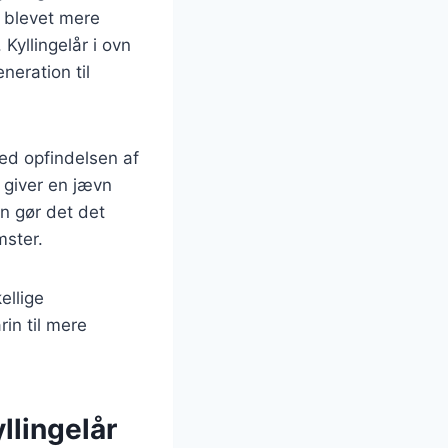
g blevet mere
Kyllingelår i ovn
neration til
med opfindelsen af
 giver en jævn
en gør det det
mster.
ellige
in til mere
llingelår