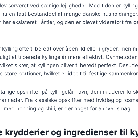
lev serveret ved særlige lejligheder. Med tiden er kyllin
r nu en fast bestanddel af mange danske husholdninger. 
har eksisteret i årtier, og den er blevet videreført fra ge
kylling ofte tilberedt over åben ild eller i gryder, men 
ligt at tilberede kyllingelår mere effektivt. Ovnmetoden
ilket sikrer, at kyllingen bliver tilberedt perfekt. Desud
de store portioner, hvilket er ideelt til festlige sammenko
tallige opskrifter på kyllingelår i ovn, der inkluderer forsk
arinader. Fra klassiske opskrifter med hvidløg og rosmar
 med honning og chili, er der noget for enhver smag.
e krydderier og ingredienser til ky