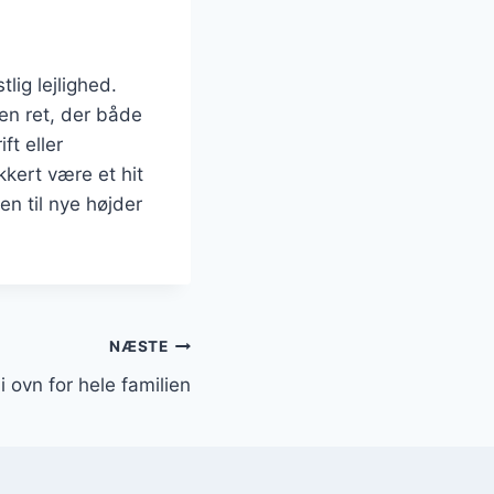
tlig lejlighed.
en ret, der både
t eller
kkert være et hit
en til nye højder
NÆSTE
 i ovn for hele familien