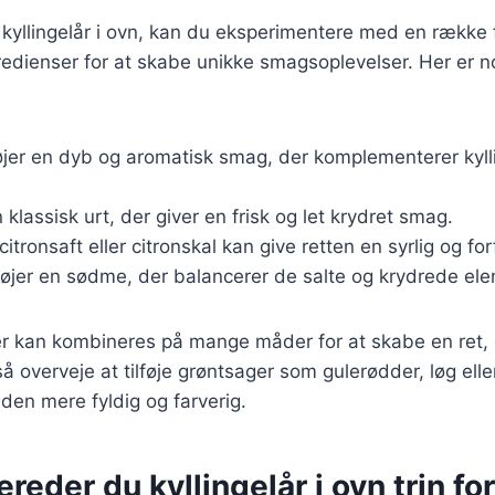
 kyllingelår i ovn, kan du eksperimentere med en række f
redienser for at skabe unikke smagsoplevelser. Her er 
føjer en dyb og aromatisk smag, der komplementerer kyll
n klassisk urt, der giver en frisk og let krydret smag.
 citronsaft eller citronskal kan give retten en syrlig og f
lføjer en sødme, der balancerer de salte og krydrede el
r kan kombineres på mange måder for at skabe en ret, d
overveje at tilføje grøntsager som gulerødder, løg eller 
 den mere fyldig og farverig.
reder du kyllingelår i ovn trin for