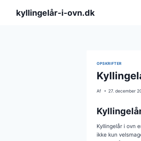
Fortsæt
kyllingelår-i-ovn.dk
til
indhold
OPSKRIFTER
Kyllingelå
Af
27. december 2
Kyllingelår
Kyllingelår i ovn 
ikke kun velsmage