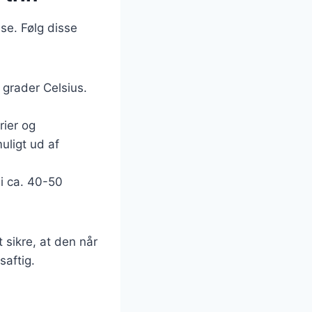
lse. Følg disse
 grader Celsius.
rier og
uligt ud af
i ca. 40-50
 sikre, at den når
saftig.