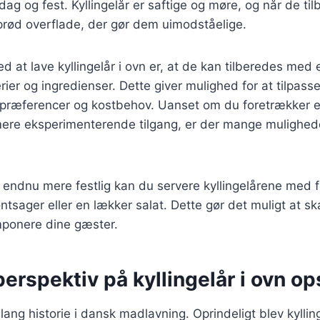
dag og fest. Kyllingelår er saftige og møre, og når de ti
sprød overflade, der gør dem uimodståelige.
ed at lave kyllingelår i ovn er, at de kan tilberedes med
rier og ingredienser. Dette giver mulighed for at tilpasse 
spræferencer og kostbehov. Uanset om du foretrækker e
 mere eksperimenterende tilgang, er der mange mulighed
n endnu mere festlig kan du servere kyllingelårene med fo
øntsager eller en lækker salat. Dette gør det muligt at 
mponere dine gæster.
perspektiv på kyllingelår i ovn op
 lang historie i dansk madlavning. Oprindeligt blev kylli