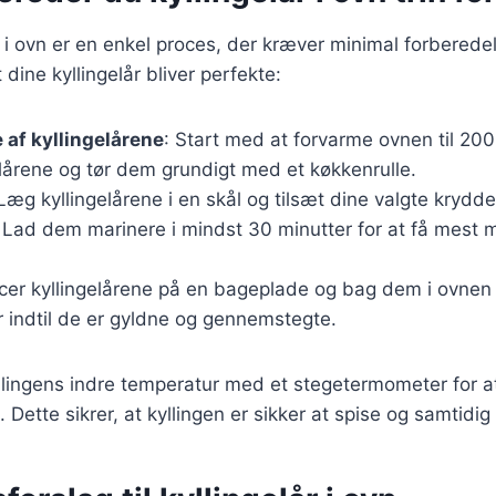
år i ovn er en enkel proces, der kræver minimal forberede
at dine kyllingelår bliver perfekte:
 af kyllingelårene
: Start med at forvarme ovnen til 200
lårene og tør dem grundigt med et køkkenrulle.
 Læg kyllingelårene i en skål og tilsæt dine valgte krydde
 Lad dem marinere i mindst 30 minutter for at få mest m
acer kyllingelårene på en bageplade og bag dem i ovnen 
er indtil de er gyldne og gennemstegte.
llingens indre temperatur med et stegetermometer for at
 Dette sikrer, at kyllingen er sikker at spise og samtidig 