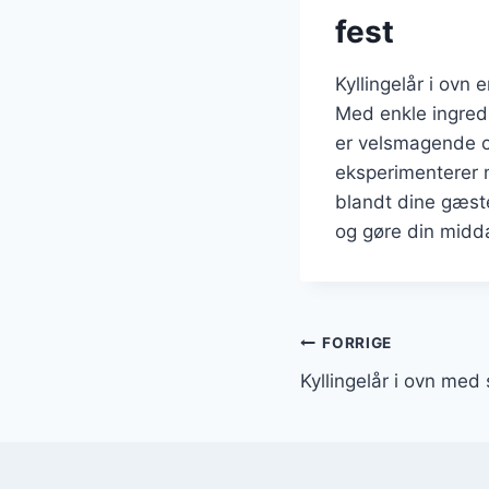
fest
Kyllingelår i ovn e
Med enkle ingredi
er velsmagende o
eksperimenterer m
blandt dine gæster
og gøre din mid
Indlægsnavi
FORRIGE
Kyllingelår i ovn med 