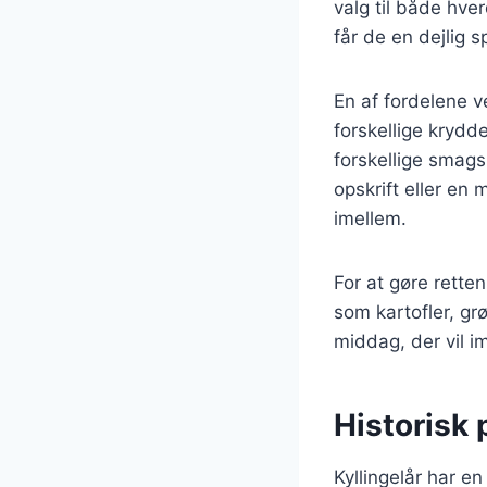
valg til både hver
får de en dejlig 
En af fordelene v
forskellige krydde
forskellige smag
opskrift eller en
imellem.
For at gøre rette
som kartofler, gr
middag, der vil i
Historisk 
Kyllingelår har en