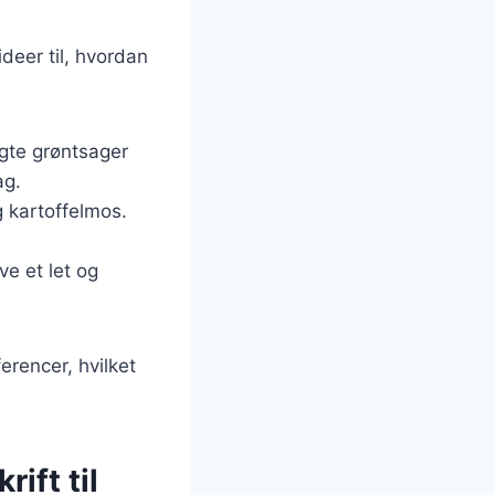
ideer til, hvordan
agte grøntsager
ag.
g kartoffelmos.
ve et let og
erencer, hvilket
ift til