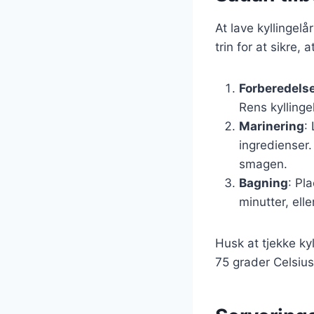
At lave kyllingel
trin for at sikre, 
Forberedelse
Rens kyllinge
Marinering
:
ingredienser.
smagen.
Bagning
: Pl
minutter, ell
Husk at tjekke ky
75 grader Celsius.