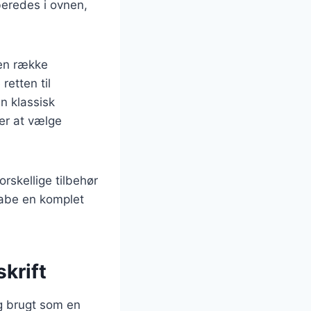
lberedes i ovnen,
 en række
retten til
n klassisk
er at vælge
rskellige tilbehør
skabe en komplet
skrift
ng brugt som en