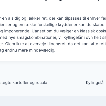
r en alsidig og lækker ret, der kan tilpasses til enhver fes
enser og en række forskellige krydderier kan du skabe 
g imponerende. Uanset om du vælger en klassisk opskrif
ed nye smagskombinationer, vil kyllingelår i ovn helt si
. Glem ikke at overveje tilbehøret, da det kan løfte rett
dag endnu mere mindeværdig.
gation
stegte kartofler og rucola
Kyllingelår