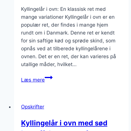
Kyllingelår i ovn: En klassisk ret med
mange variationer Kyllingelår i ovn er en
populær ret, der findes i mange hjem
rundt om i Danmark. Denne ret er kendt
for sin saftige kød og sprøde skind, som
opnås ved at tilberede kyllingelårene i
ovnen. Det er en ret, der kan varieres på
utallige måder, hvilket…
Kyllingelår
Læs mere
i
ovn
med
Opskrifter
sennep
og
Kyllingelår i ovn med sød
grøntsager