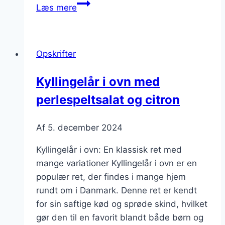
Kyllingelår
Læs mere
i
ovn
med
Opskrifter
krydderurter
Kyllingelår i ovn med
perlespeltsalat og citron
Af
5. december 2024
Kyllingelår i ovn: En klassisk ret med
mange variationer Kyllingelår i ovn er en
populær ret, der findes i mange hjem
rundt om i Danmark. Denne ret er kendt
for sin saftige kød og sprøde skind, hvilket
gør den til en favorit blandt både børn og