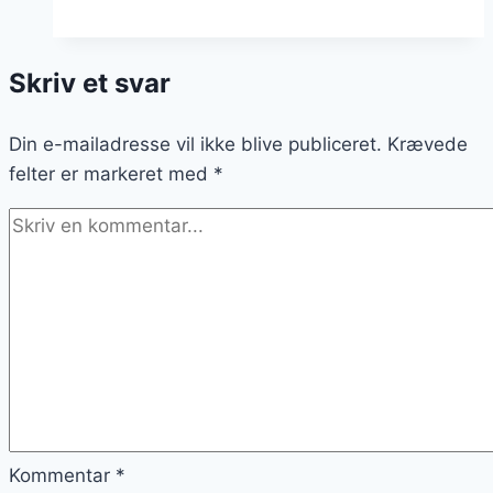
oven
snildt
Skriv et svar
til
bønner
Din e-mailadresse vil ikke blive publiceret.
eller
Krævede
felter er markeret med
æg
*
Kommentar
*