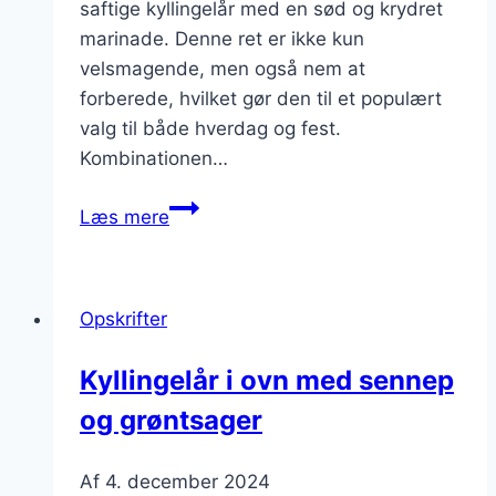
saftige kyllingelår med en sød og krydret
marinade. Denne ret er ikke kun
velsmagende, men også nem at
forberede, hvilket gør den til et populært
valg til både hverdag og fest.
Kombinationen…
Kyllingelår
Læs mere
i
ovn
med
Opskrifter
paprika
og
Kyllingelår i ovn med sennep
honning
og grøntsager
Af
4. december 2024