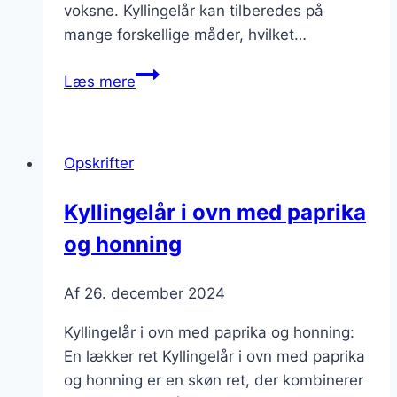
voksne. Kyllingelår kan tilberedes på
mange forskellige måder, hvilket…
Kyllingelår
Læs mere
i
ovn
med
Opskrifter
perlespeltsalat
og
Kyllingelår i ovn med paprika
citron
og honning
Af
26. december 2024
Kyllingelår i ovn med paprika og honning:
En lækker ret Kyllingelår i ovn med paprika
og honning er en skøn ret, der kombinerer