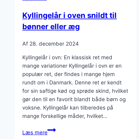
sød
kartoffel
Kyllingelår i oven snildt til
og
bønner eller æg
sesamfrø
Af
28. december 2024
Kyllingelår i ovn: En klassisk ret med
mange variationer Kyllingelår i ovn er en
populær ret, der findes i mange hjem
rundt om i Danmark. Denne ret er kendt
for sin saftige kød og sprøde skind, hvilket
gør den til en favorit blandt både børn og
voksne. Kyllingelår kan tilberedes på
mange forskellige måder, hvilket…
Kyllingelår
Læs mere
i