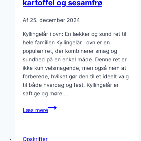
kartoffel og sesamfrø
Af
25. december 2024
Kyllingelår i ovn: En lækker og sund ret til
hele familien Kyllingelår i ovn er en
populær ret, der kombinerer smag og
sundhed på en enkel måde. Denne ret er
ikke kun velsmagende, men også nem at
forberede, hvilket gør den til et ideelt valg
til både hverdag og fest. Kyllingelår er
saftige og møre,…
Kyllingelår
Læs mere
i
ovn
med
Opskrifter