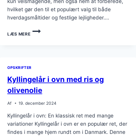
kun velsmagende, men også nem at forberede,
hvilket gør den til et populært valg til både
hverdagsmåltider og festlige lejligheder….
KYLLINGELÅR
LÆS MERE
I
OVN
MED
SMØR
OG
OPSKRIFTER
PAPRIKA
Kyllingelår i ovn med ris og
olivenolie
Af
19. december 2024
Kyllingelår i ovn: En klassisk ret med mange
variationer Kyllingelår i ovn er en populær ret, der
findes i mange hjem rundt om i Danmark. Denne