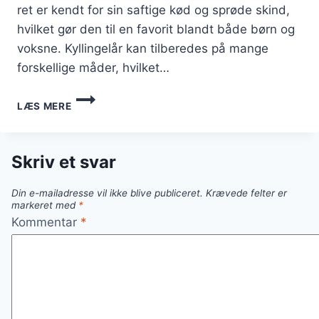
ret er kendt for sin saftige kød og sprøde skind,
hvilket gør den til en favorit blandt både børn og
voksne. Kyllingelår kan tilberedes på mange
forskellige måder, hvilket…
KYLLINGELÅR
LÆS MERE
I
OVN
MED
RIS
Skriv et svar
OG
OLIVENOLIE
Din e-mailadresse vil ikke blive publiceret.
Krævede felter er
markeret med
*
Kommentar
*