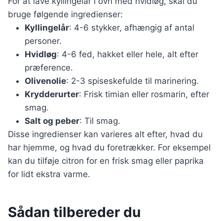
For at lave kyllingelår i ovn med hvidløg, skal du
bruge følgende ingredienser:
Kyllingelår
: 4-6 stykker, afhængig af antal
personer.
Hvidløg
: 4-6 fed, hakket eller hele, alt efter
præference.
Olivenolie
: 2-3 spiseskefulde til marinering.
Krydderurter
: Frisk timian eller rosmarin, efter
smag.
Salt og peber
: Til smag.
Disse ingredienser kan varieres alt efter, hvad du
har hjemme, og hvad du foretrækker. For eksempel
kan du tilføje citron for en frisk smag eller paprika
for lidt ekstra varme.
Sådan tilbereder du