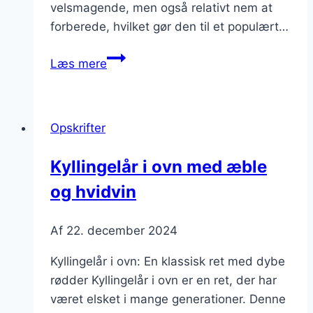
velsmagende, men også relativt nem at
forberede, hvilket gør den til et populært…
Kyllingelår
Læs mere
i
ovn
med
Opskrifter
bacon
og
Kyllingelår i ovn med æble
svampe
og hvidvin
Af
22. december 2024
Kyllingelår i ovn: En klassisk ret med dybe
rødder Kyllingelår i ovn er en ret, der har
været elsket i mange generationer. Denne