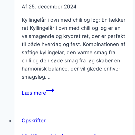
Af
25. december 2024
Kyllingelår i ovn med chili og løg: En lækker
ret Kyllingelår i ovn med chili og løg er en
velsmagende og krydret ret, der er perfekt
til både hverdag og fest. Kombinationen af
saftige kyllingelår, den varme smag fra
chili og den søde smag fra løg skaber en
harmonisk balance, der vil glæde enhver
smagsløg….
Kyllingelår
Læs mere
i
ovn
med
Opskrifter
chili
og