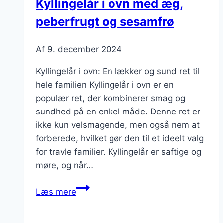
Kyllingelår i ovn med æg,
løg
peberfrugt og sesamfrø
Af
9. december 2024
Kyllingelår i ovn: En lækker og sund ret til
hele familien Kyllingelår i ovn er en
populær ret, der kombinerer smag og
sundhed på en enkel måde. Denne ret er
ikke kun velsmagende, men også nem at
forberede, hvilket gør den til et ideelt valg
for travle familier. Kyllingelår er saftige og
møre, og når…
Kyllingelår
Læs mere
i
ovn