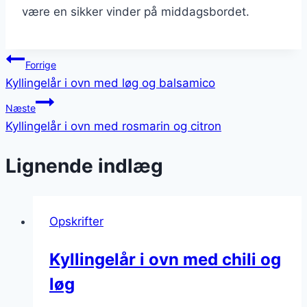
være en sikker vinder på middagsbordet.
Indlægsnavigation
Forrige
Kyllingelår i ovn med løg og balsamico
Næste
Kyllingelår i ovn med rosmarin og citron
Lignende indlæg
Opskrifter
Kyllingelår i ovn med chili og
løg