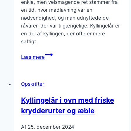
enkle, men velsmagende ret stammer fra
en tid, hvor madlavning var en
nødvendighed, og man udnyttede de
råvarer, der var tilgængelige. Kyllingelår er
en del af kyllingen, der ofte er mere
saftigt…
Kyllingelår
Læs mere
i
ovn
med
Opskrifter
æble
og
Kyllingelår i ovn med friske
hvidvin
krydderurter og æble
Af
25. december 2024