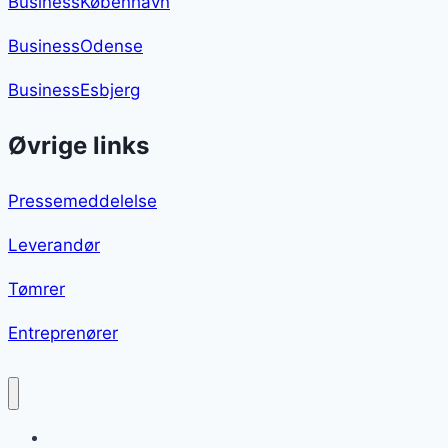
BusinessKøbenhavn
BusinessOdense
BusinessEsbjerg
Øvrige links
Pressemeddelelse
Leverandør
Tømrer
Entreprenører
Kyllingelår i ovn