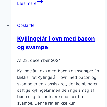
Kyllingelår
Læs mere
i
ovn
opskrift
Opskrifter
med
hvidløg
Kyllingelår i ovn med bacon
og svampe
Af
23. december 2024
Kyllingelår i ovn med bacon og svampe: En
lækker ret Kyllingelår i ovn med bacon og
svampe er en klassisk ret, der kombinerer
saftige kyllingelår med den rige smag af
bacon og de jordnære nuancer fra
svampe. Denne ret er ikke kun