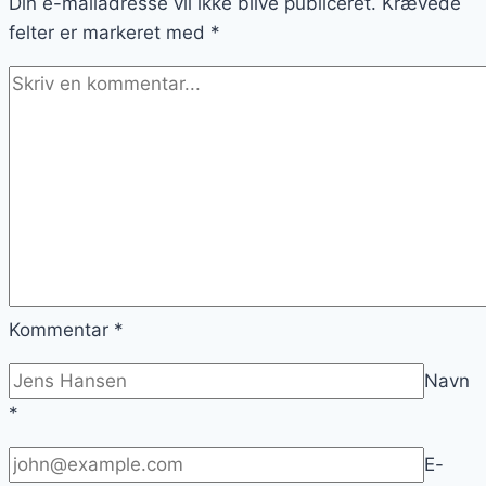
Din e-mailadresse vil ikke blive publiceret.
og
Krævede
felter er markeret med
æble
*
Kommentar
*
Navn
*
E-