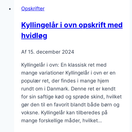
med
Opskrifter
æg,
peberfrugt
Kyllingelår i ovn opskrift med
og
hvidløg
sesamfrø
Af
15. december 2024
Kyllingelår i ovn: En klassisk ret med
mange variationer Kyllingelår i ovn er en
populær ret, der findes i mange hjem
rundt om i Danmark. Denne ret er kendt
for sin saftige kød og sprøde skind, hvilket
gør den til en favorit blandt både børn og
voksne. Kyllingelår kan tilberedes på
mange forskellige måder, hvilket…