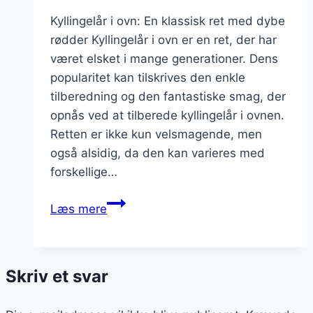
Kyllingelår i ovn: En klassisk ret med dybe
rødder Kyllingelår i ovn er en ret, der har
været elsket i mange generationer. Dens
popularitet kan tilskrives den enkle
tilberedning og den fantastiske smag, der
opnås ved at tilberede kyllingelår i ovnen.
Retten er ikke kun velsmagende, men
også alsidig, da den kan varieres med
forskellige…
Kyllingelår
Læs mere
i
ovn
med
Skriv et svar
friske
krydderurter