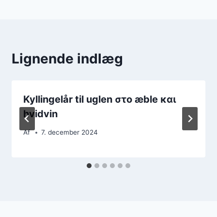
Lignende indlæg
Kyllingelår til uglen στο æble και
hvidvin
Af
7. december 2024