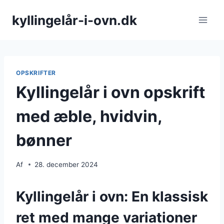
Fortsæt
kyllingelår-i-ovn.dk
til
indhold
OPSKRIFTER
Kyllingelår i ovn opskrift
med æble, hvidvin,
bønner
Af
28. december 2024
Kyllingelår i ovn: En klassisk
ret med mange variationer