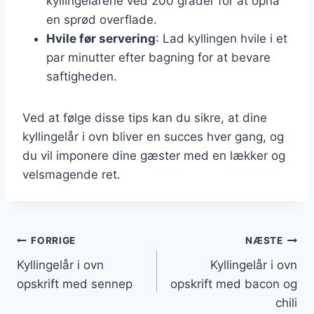
kyllingelårene ved 200 grader for at opnå
en sprød overflade.
Hvile før servering
: Lad kyllingen hvile i et
par minutter efter bagning for at bevare
saftigheden.
Ved at følge disse tips kan du sikre, at dine
kyllingelår i ovn bliver en succes hver gang, og
du vil imponere dine gæster med en lækker og
velsmagende ret.
Indlægsnavigation
FORRIGE
NÆSTE
Kyllingelår i ovn
Kyllingelår i ovn
opskrift med sennep
opskrift med bacon og
chili