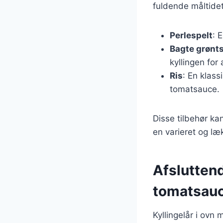
fuldende måltidet
Perlespelt
: 
Bagte grønt
kyllingen for
Ris
: En klass
tomatsauce.
Disse tilbehør ka
en varieret og l
Afsluttend
tomatsauc
Kyllingelår i ovn