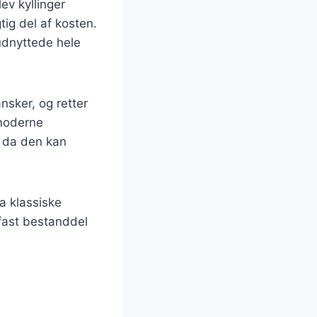
ev kyllinger
ig del af kosten.
udnyttede hele
nsker, og retter
 moderne
, da den kan
ra klassiske
 fast bestanddel