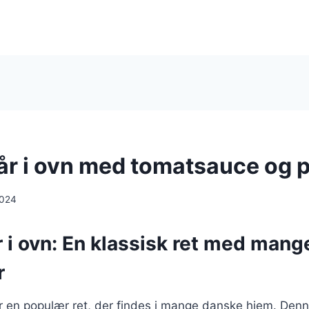
lår i ovn med tomatsauce og p
2024
r i ovn: En klassisk ret med mang
r
 er en populær ret, der findes i mange danske hjem. Denn