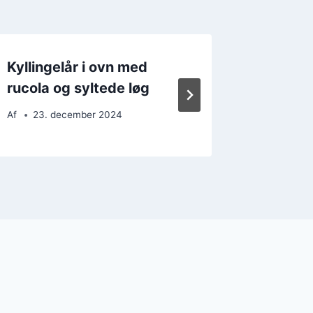
Kyllingelår i ovn med
Kylling
rucola og syltede løg
hvidløg
Af
23. december 2024
Af
8. d