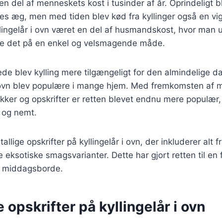
en del af menneskets kost i tusinder af år. Oprindeligt bl
es æg, men med tiden blev kød fra kyllinger også en vigt
lingelår i ovn været en del af husmandskost, hvor man 
dte det på en enkel og velsmagende måde.
ede blev kylling mere tilgængeligt for den almindelige da
i ovn blev populære i mange hjem. Med fremkomsten af
kker og opskrifter er retten blevet endnu mere populær
t og nemt.
tallige opskrifter på kyllingelår i ovn, der inkluderer alt f
re eksotiske smagsvarianter. Dette har gjort retten til en
 middagsborde.
e opskrifter på kyllingelår i ovn