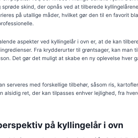
g sprøde skind, der opnås ved at tilberede kyllingelårene
rieres på utallige måder, hvilket gør den til en favorit b
rofessionelle.
talende aspekter ved kyllingelår i ovn er, at de kan tilb
 ingredienser. Fra krydderurter til grøntsager, kan man t
on. Det gør det muligt at skabe en ny oplevelse hver g
kan serveres med forskellige tilbehør, såsom ris, kartofler
en alsidig ret, der kan tilpasses enhver lejlighed, fra hv
perspektiv på kyllingelår i ovn