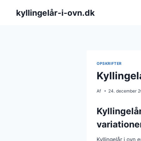
Fortsæt
kyllingelår-i-ovn.dk
til
indhold
OPSKRIFTER
Kyllinge
Af
24. december 
Kyllingelå
variatione
Kyllingelår i ovn