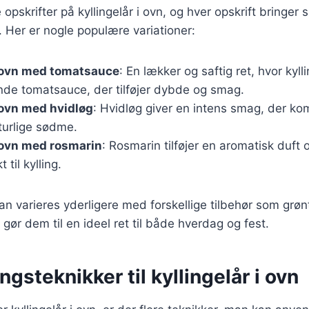
pskrifter på kyllingelår i ovn, og hver opskrift bringer 
 Her er nogle populære variationer:
i ovn med tomatsauce
: En lækker og saftig ret, hvor kyl
de tomatsauce, der tilføjer dybde og smag.
i ovn med hvidløg
: Hvidløg giver en intens smag, der k
turlige sødme.
i ovn med rosmarin
: Rosmarin tilføjer en aromatisk duft
 til kylling.
an varieres yderligere med forskellige tilbehør som grønts
t gør dem til en ideel ret til både hverdag og fest.
ngsteknikker til kyllingelår i ovn