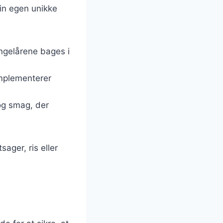
sin egen unikke
lingelårene bages i
omplementerer
 og smag, der
ager, ris eller