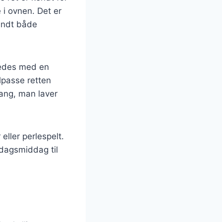
 i ovnen. Det er
landt både
eredes med en
ilpasse retten
ang, man laver
 eller perlespelt.
erdagsmiddag til