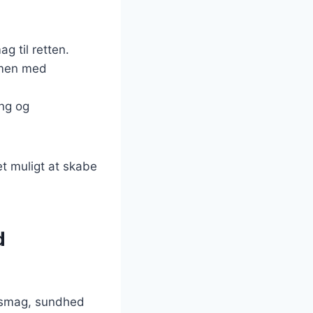
g til retten.
mmen med
ing og
et muligt at skabe
d
r smag, sundhed