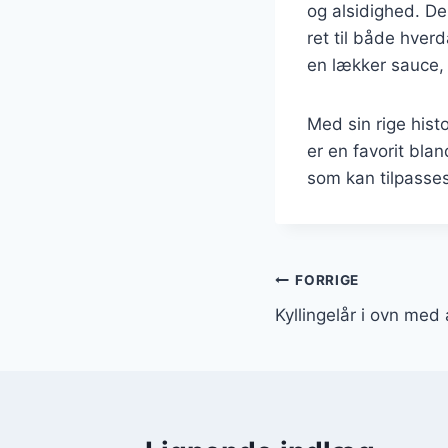
og alsidighed. De
ret til både hver
en lækker sauce, 
Med sin rige histo
er en favorit bla
som kan tilpasses
Indlægsnavi
FORRIGE
Kyllingelår i ovn med