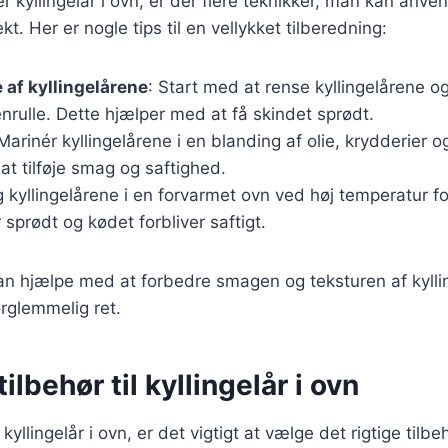
 kyllingelår i ovn, er der flere teknikker, man kan anvend
ekt. Her er nogle tips til en vellykket tilberedning:
 af kyllingelårene
: Start med at rense kyllingelårene o
rulle. Dette hjælper med at få skindet sprødt.
 Marinér kyllingelårene i en blanding af olie, krydderier o
 at tilføje smag og saftighed.
g kyllingelårene i en forvarmet ovn ved høj temperatur for
 sprødt og kødet forbliver saftigt.
an hjælpe med at forbedre smagen og teksturen af kyllin
orglemmelig ret.
ilbehør til kyllingelår i ovn
yllingelår i ovn, er det vigtigt at vælge det rigtige tilbeh