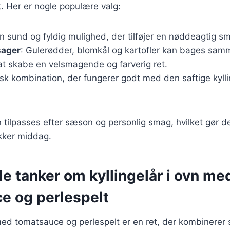
. Her er nogle populære valg:
En sund og fyldig mulighed, der tilføjer en nøddeagtig sma
sager
: Gulerødder, blomkål og kartofler kan bages sa
 at skabe en velsmagende og farverig ret.
isk kombination, der fungerer godt med den saftige kyll
n tilpasses efter sæson og personlig smag, hvilket gør d
ækker middag.
e tanker om kyllingelår i ovn me
e og perlespelt
 med tomatsauce og perlespelt er en ret, der kombinere