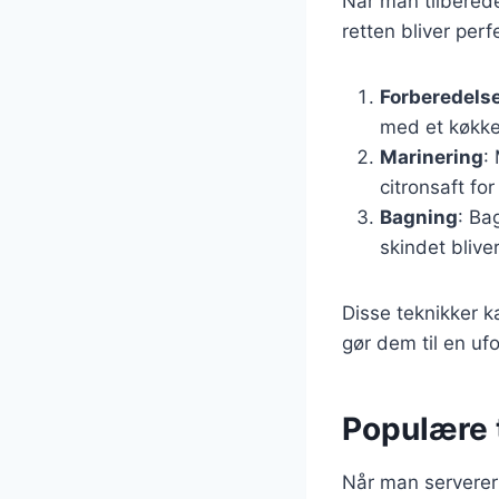
Når man tilbereder
retten bliver perf
Forberedelse
med et køkken
Marinering
:
citronsaft for
Bagning
: Ba
skindet bliver
Disse teknikker k
gør dem til en uf
Populære t
Når man serverer k