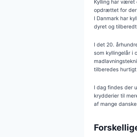
Kylling har været 
opdrættet for der
I Danmark har kyl
dyret og tilbere
I det 20. århundr
som kyllingelår 
madlavningstekni
tilberedes hurtig
I dag findes der u
krydderier til me
af mange danske
Forskellig