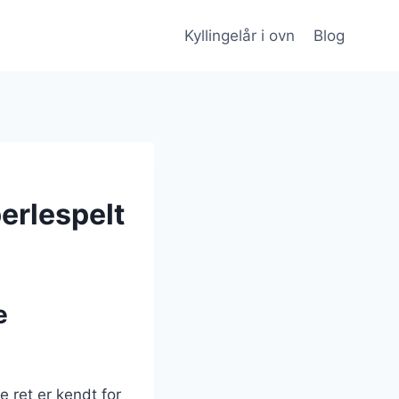
Kyllingelår i ovn
Blog
erlespelt
e
e ret er kendt for