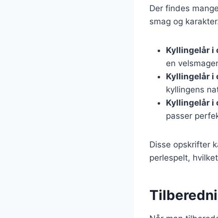
Der findes mange o
smag og karakter.
Kyllingelår 
en velsmagen
Kyllingelår 
kyllingens na
Kyllingelår 
passer perfekt
Disse opskrifter k
perlespelt, hvilke
Tilberedni