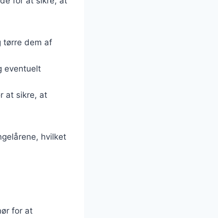
e for at sikre, at
g tørre dem af
g eventuelt
 at sikre, at
gelårene, hvilket
ør for at