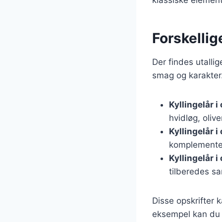
Forskellig
Der findes utallig
smag og karakter.
Kyllingelår 
hvidløg, oliv
Kyllingelår i
komplementer
Kyllingelår 
tilberedes 
Disse opskrifter 
eksempel kan du t