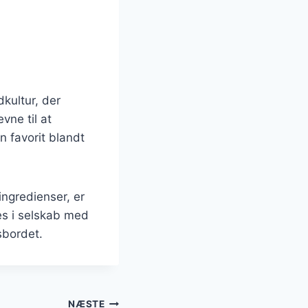
dkultur, der
vne til at
n favorit blandt
ingredienser, er
des i selskab med
sbordet.
NÆSTE