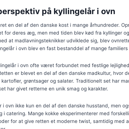
perspektiv på kyllingelår i ovn
æret en del af den danske kost i mange århundreder. Opr
et for deres æg, men med tiden blev kød fra kyllinger og
 med at madlavningsteknikker udviklede sig, blev ovnret
ingelår i ovn blev en fast bestanddel af mange familie
lingelår i ovn ofte været forbundet med festlige lejlighe
etten er blevet en del af den danske madkultur, hvor d
kartofler, grøntsager og salater. Traditionelt set har ma
ket har givet retterne en unik smag og karakter.
lår i ovn ikke kun en del af den danske husstand, men o
g i catering. Mange kokke eksperimenterer med forskell
der for at give retten et moderne twist, samtidig med 
er.