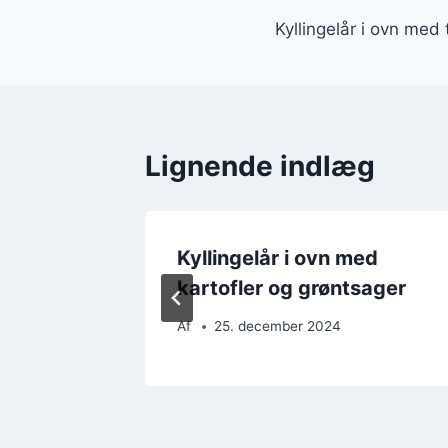
Indlægsnavi
Kyllingelår i ovn med 
Lignende indlæg
ed
Kyllingelår i ovn med
kartofler og grøntsager
Af
25. december 2024