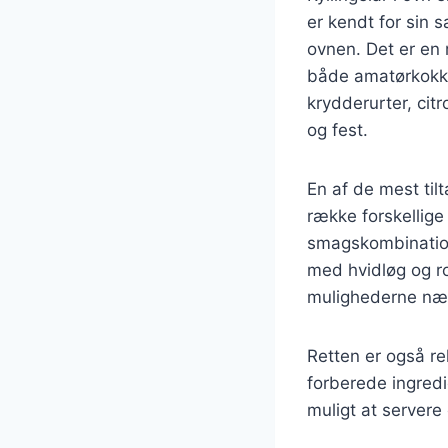
er kendt for sin 
ovnen. Det er en r
både amatørkokke
krydderurter, citr
og fest.
En af de mest til
række forskellige
smagskombinatione
med hvidløg og ro
mulighederne næ
Retten er også re
forberede ingredi
muligt at servere