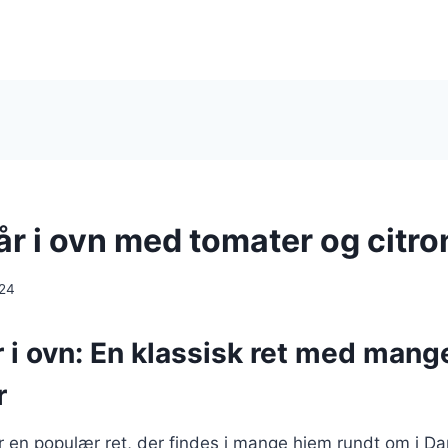
år i ovn med tomater og citro
024
r i ovn: En klassisk ret med mang
r
 er en populær ret, der findes i mange hjem rundt om i D