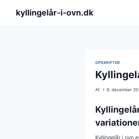
Fortsæt
kyllingelår-i-ovn.dk
til
indhold
OPSKRIFTER
Kyllingel
Af
6. december 2
Kyllingelå
variatione
Kyllingelår i ovn