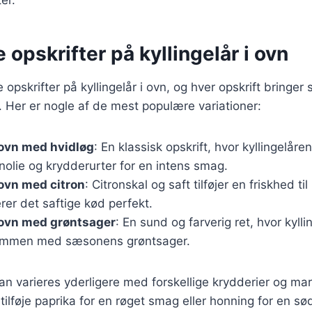
e opskrifter på kyllingelår i ovn
e opskrifter på kyllingelår i ovn, og hver opskrift bringer
 Her er nogle af de mest populære variationer:
i ovn med hvidløg
: En klassisk opskrift, hvor kyllingelå
enolie og krydderurter for en intens smag.
 ovn med citron
: Citronskal og saft tilføjer en friskhed til
er det saftige kød perfekt.
i ovn med grøntsager
: En sund og farverig ret, hvor kyll
sammen med sæsonens grøntsager.
kan varieres yderligere med forskellige krydderier og mar
ilføje paprika for en røget smag eller honning for en sød