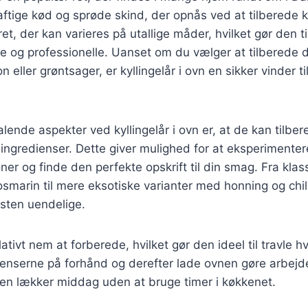
saftige kød og sprøde skind, der opnås ved at tilberede k
et, der kan varieres på utallige måder, hvilket gør den ti
 og professionelle. Uanset om du vælger at tilberede
on eller grøntsager, er kyllingelår i ovn en sikker vinder 
talende aspekter ved kyllingelår i ovn er, at de kan tilb
 ingredienser. Dette giver mulighed for at eksperimente
r og finde den perfekte opskrift til din smag. Fra klass
smarin til mere eksotiske varianter med honning og chili
sten uendelige.
lativt nem at forberede, hvilket gør den ideel til travle 
enserne på forhånd og derefter lade ovnen gøre arbejde
 en lækker middag uden at bruge timer i køkkenet.