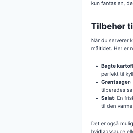
kun fantasien, de
Tilbehør t
Når du serverer ky
måltidet. Her er 
Bagte kartof
perfekt til kyl
Grøntsager
:
tilberedes sa
Salat
: En fri
til den varme 
Det er også muli
hvidløgssauce ell