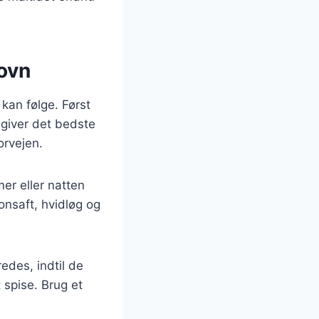
 ovn
 kan følge. Først
g giver det bedste
orvejen.
mer eller natten
onsaft, hvidløg og
redes, indtil de
 spise. Brug et