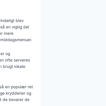
indeligt blev
så en vigtig del
ter mere
rs middagsmenuer.
der og
en ofte serveres
n brugt lokale
gså en populær ret
ige krydderier og
at de bevarer de