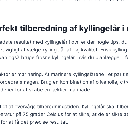
rfekt tilberedning af kyllingelår i
dste resultat med kyllingelår i ovn er der nogle tips, du
 vigtigt at vælge kyllingelår af høj kvalitet. Frisk kyllin
kan også bruge frosne kyllingelår, hvis du planlægger i f
ktor er marinering. At marinere kyllingelårene i et par ti
 forbedre smagen. Brug en kombination af olivenolie, citr
derier for at skabe en lækker marinade.
tigt at overvåge tilberedningstiden. Kyllingelår skal tilbe
ratur på 75 grader Celsius for at sikre, at de er sikre at
or at få det præcise resultat.