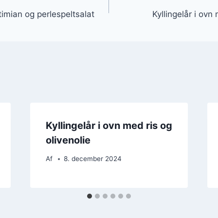
gation
timian og perlespeltsalat
Kyllingelår i ov
Kyllingelår i ovn med ris og
olivenolie
Af
8. december 2024