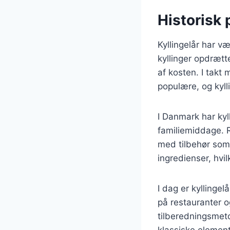
Historisk 
Kyllingelår har v
kyllinger opdrætt
af kosten. I takt
populære, og kyll
I Danmark har kyl
familiemiddage. R
med tilbehør som 
ingredienser, hvil
I dag er kyllinge
på restauranter o
tilberedningsmeto
klassiske element