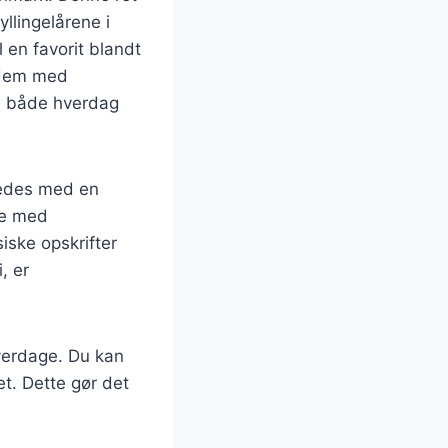
yllingelårene i
l en favorit blandt
 dem med
til både hverdag
eredes med en
re med
iske opskrifter
, er
hverdage. Du kan
t. Dette gør det