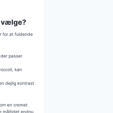
n vælge?
ør for at fuldende
, der passer
occoli, kan
en dejlig kontrast
åsom en cremet
re måltidet endnu