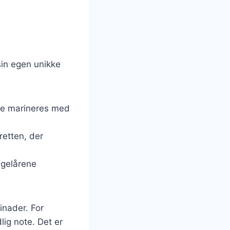
 sin egen unikke
rene marineres med
 retten, der
ingelårene
inader. For
lig note. Det er