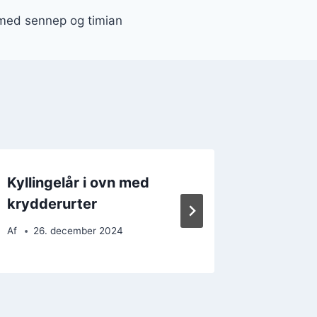
n med sennep og timian
Kyllingelår i ovn med
Kylning
krydderurter
ris and
Af
26. december 2024
Af
12. 