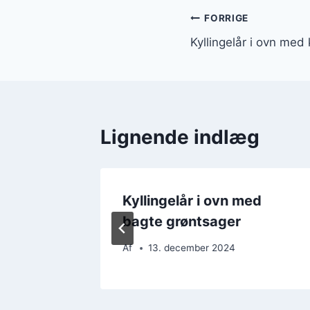
Indlægsnavi
FORRIGE
Kyllingelår i ovn m
Lignende indlæg
ed
Kyllingelår i ovn med
tron
bagte grøntsager
Af
13. december 2024