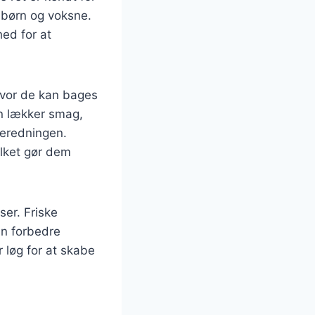
e børn og voksne.
hed for at
 hvor de kan bages
en lækker smag,
beredningen.
ilket gør dem
ser. Friske
an forbedre
 løg for at skabe