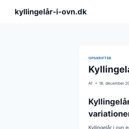
Fortsæt
kyllingelår-i-ovn.dk
til
indhold
OPSKRIFTER
Kyllingel
Af
16. december 2
Kyllingelå
variatione
Kyllingelår i ovn