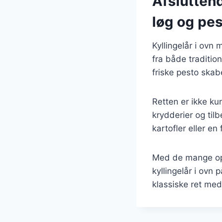
Afsluttend
løg og pe
Kyllingelår i ovn
fra både traditio
friske pesto ska
Retten er ikke ku
krydderier og ti
kartofler eller en f
Med de mange opsk
kyllingelår i ovn
klassiske ret med