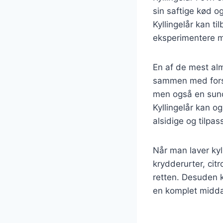
sin saftige kød o
Kyllingelår kan t
eksperimentere m
En af de mest alm
sammen med forsk
men også en sund
Kyllingelår kan o
alsidige og tilpas
Når man laver kyll
krydderurter, cit
retten. Desuden k
en komplet middag