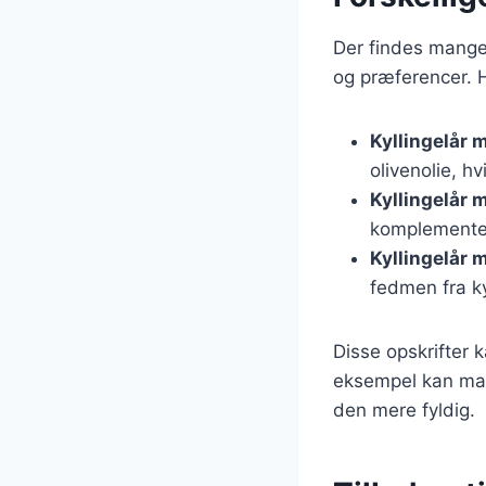
Der findes mange 
og præferencer. H
Kyllingelår 
olivenolie, h
Kyllingelår 
komplementer
Kyllingelår 
fedmen fra ky
Disse opskrifter k
eksempel kan man t
den mere fyldig.