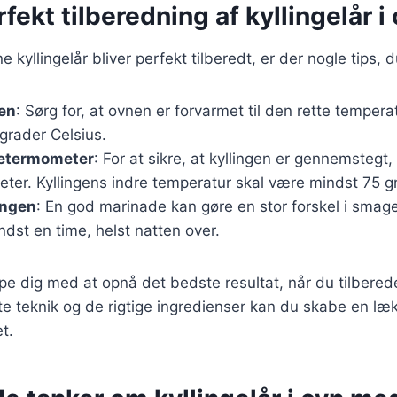
rfekt tilberedning af kyllingelår i
ne kyllingelår bliver perfekt tilberedt, er der nogle tips, 
en
: Sørg for, at ovnen er forvarmet til den rette temperat
grader Celsius.
getermometer
: For at sikre, at kyllingen er gennemstegt
ter. Kyllingens indre temperatur skal være mindst 75 gr
ingen
: En god marinade kan gøre en stor forskel i smage
ndst en time, helst natten over.
lpe dig med at opnå det bedste resultat, når du tilbereder
e teknik og de rigtige ingredienser kan du skabe en læ
et.