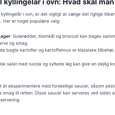
il kyllingelår i ovn: Hvad skal ma
yllingelår i ovn, er det vigtigt at vælge det rigtige tilbeh
. Her er nogle populære valg:
sager
: Gulerødder, blomkål og broccoli kan bages sam
 farve og smag.
de bagte kartofler og kartoffelmos er klassiske tilbehør
risk salat med rucola og syltede løg kan give en dejlig ko
t at eksperimentere med forskellige saucer, såsom pesto
tra smag til retten. Disse saucer kan serveres ved siden af
 servering.