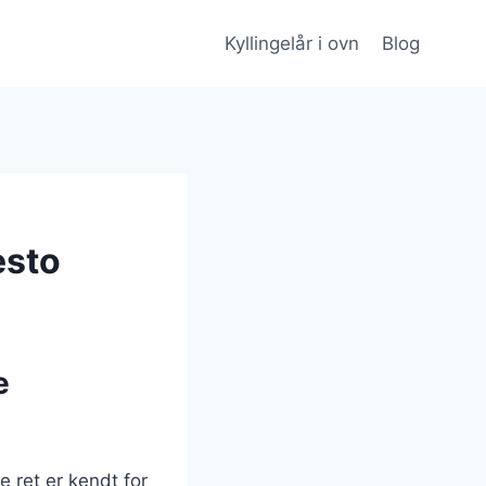
Kyllingelår i ovn
Blog
esto
e
e ret er kendt for