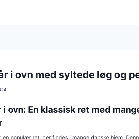
år i ovn med syltede løg og p
024
r i ovn: En klassisk ret med mang
r
 er en populær ret, der findes i mange danske hjem. Denn