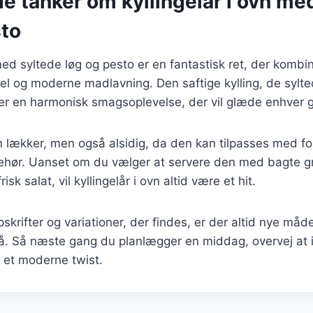
e tanker om kyllingelår i ovn me
sto
 med syltede løg og pesto er en fantastisk ret, der komb
nel og moderne madlavning. Den saftige kylling, de sylt
ber en harmonisk smagsoplevelse, der vil glæde enhver 
n lækker, men også alsidig, da den kan tilpasses med fo
lbehør. Uanset om du vælger at servere den med bagte g
risk salat, vil kyllingelår i ovn altid være et hit.
rifter og variationer, der findes, er der altid nye måd
 på. Så næste gang du planlægger en middag, overvej at
 et moderne twist.