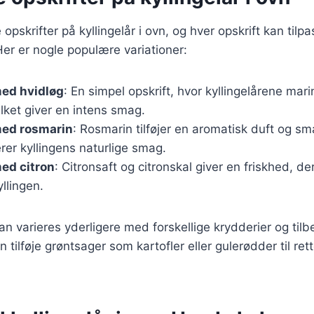
opskrifter på kyllingelår i ovn, og hver opskrift kan tilp
er er nogle populære variationer:
med hvidløg
: En simpel opskrift, hvor kyllingelårene mari
vilket giver en intens smag.
med rosmarin
: Rosmarin tilføjer en aromatisk duft og sm
er kyllingens naturlige smag.
med citron
: Citronsaft og citronskal giver en friskhed, d
llingen.
an varieres yderligere med forskellige krydderier og tilb
ilføje grøntsager som kartofler eller gulerødder til rett