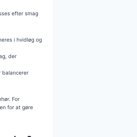
asses efter smag
neres i hvidløg og
ag, der
er balancerer
ehør. For
en for at gøre