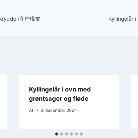
gation
ed krydderi和柠檬皮
Kyllingelår 
Kyllingelår i ovn med
grøntsager og fløde
Af
8. december 2024