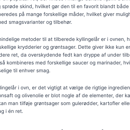
g sprøde skind, hvilket gør den til en favorit blandt båd
ilberedes på mange forskellige måder, hvilket giver mulig
ed smagsvarianter og tilbehør.
indelige metoder til at tilberede kyllingelår er i ovnen,
ellige krydderier og grøntsager. Dette giver ikke kun 
ere ret, da overskydende fedt kan dryppe af under til
gså kombineres med forskellige saucer og marinader, hv
selige til enhver smag.
ingelår i ovn, er det vigtigt at vælge de rigtige ingredien
ronsaft og olivenolie er blot nogle af de elementer, der k
an man tilføje grøntsager som gulerødder, kartofler eller
 i én ret.