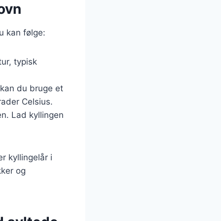
 ovn
du kan følge:
ur, typisk
, kan du bruge et
ader Celsius.
n. Lad kyllingen
 kyllingelår i
kker og