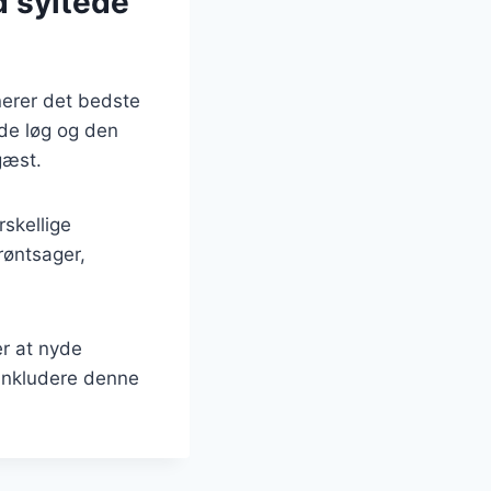
d syltede
inerer det bedste
ede løg og den
gæst.
rskellige
røntsager,
er at nyde
 inkludere denne