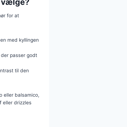
n vælge?
ør for at
men med kyllingen
, der passer godt
ntrast til den
 eller balsamico,
 eller drizzles