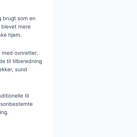
ng brugt som en
g blevet mere
ske hjem.
 med ovnretter,
de til tilberedning
lækker, sund
itionelle til
sæsonbestemte
ing.