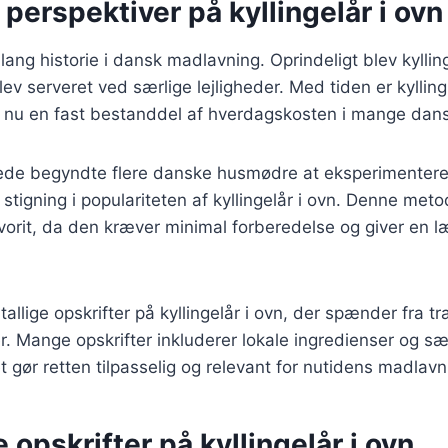
 perspektiver på kyllingelår i ovn
 lang historie i dansk madlavning. Oprindeligt blev kylli
lev serveret ved særlige lejligheder. Med tiden er kyllin
er nu en fast bestanddel af hverdagskosten i mange dan
rede begyndte flere danske husmødre at eksperimentere
en stigning i populariteten af kyllingelår i ovn. Denne meto
avorit, da den kræver minimal forberedelse og giver en 
tallige opskrifter på kyllingelår i ovn, der spænder fra trad
r. Mange opskrifter inkluderer lokale ingredienser og 
t gør retten tilpasselig og relevant for nutidens madlavn
e opskrifter på kyllingelår i ovn