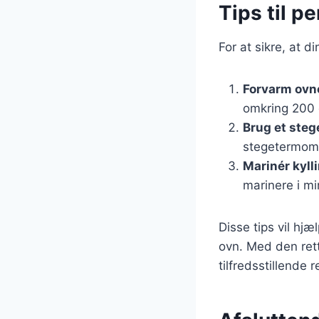
Tips til pe
For at sikre, at di
Forvarm ovn
omkring 200 
Brug et ste
stegetermome
Marinér kyll
marinere i mi
Disse tips vil hjæ
ovn. Med den rett
tilfredsstillende r