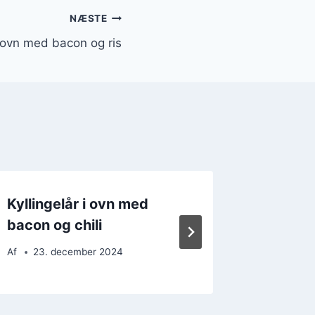
NÆSTE
i ovn med bacon og ris
Kyllingelår i ovn med
Kylling
bacon og chili
og hvid
Af
23. december 2024
Af
19. 