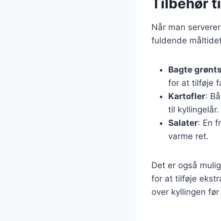
Tilbehør t
Når man serverer k
fuldende måltidet
Bagte grønt
for at tilføje
Kartofler
: Bå
til kyllingelår.
Salater
: En f
varme ret.
Det er også mulig
for at tilføje eks
over kyllingen før